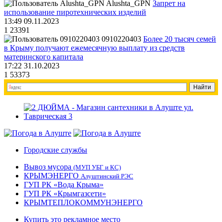
Alushta_GPN
Запрет на
использование пиротехнических изделий
13:49 09.11.2023
1
23391
0910220403
Более 20 тысяч семей
в Крыму получают ежемесячную выплату из средств
материнского капитала
17:22 31.10.2023
1
53373
Городские службы
Вывоз мусора
(МУП УБГ и КС)
КРЫМЭНЕРГО
Алуштинский РЭС
ГУП РК «Вода Крыма»
ГУП РК «Крымгазсети»
КРЫМТЕПЛОКОММУНЭНЕРГО
Купить это рекламное место