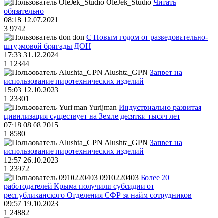
OleJek_Studio
Читать
обязательно
08:18 12.07.2021
3
9742
don
С Новым годом от разведовательно-
штурмовой бригады ДОН
17:33 31.12.2024
1
12344
Alushta_GPN
Запрет на
использование пиротехнических изделий
15:03 12.10.2023
1
23301
Yurijman
Индустриально развитая
цивилизация существует на Земле десятки тысяч лет
07:18 08.08.2015
1
8580
Alushta_GPN
Запрет на
использование пиротехнических изделий
12:57 26.10.2023
1
23972
0910220403
Более 20
работодателей Крыма получили субсидии от
республиканского Отделения СФР за найм сотрудников
09:57 19.10.2023
1
24882