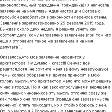
законопослушный гражданин (гражданка)) я написала
заявление на имя главы Администрации Сотова с
просьбой разобраться в законности переноса стены.
Заявление зарегистрировано 25 февраля 2015 года.
Выждав около двух недель я решила узнать как
обстоят дела, кому направлено заявление (при том,что
еще я отправила такое же заявление и на имя
депутата ).
Оказалось,что мое заявление находится у
архитектора. Ну думаю - класс!!! Сейчас все
решится,хотя (не сочтите меня за фому неверующую)
темы колеса оборзения и другие приносят в мою
голову мысли, что архитектор мало что может решить
у нас в городе. Но я как законопослушная и верящая в
силу наших чиновников эту мысль отгоняю сразу же,
как только она появляется (правда она зараза (мысль
конечно) опять приходит), но я стойко борюсь с ней.
Ох, о чем это я ? Впосмнила - о заявлении по поводу