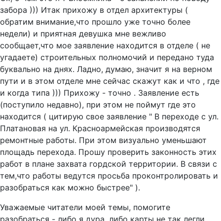
забора ))) Итак прихожу в отдел архитектуры (
обратим внимание,что прошло уже точно более
недели) и приятная девушка мне вежливо
сообщает,что мое заявление находится в отделе ( не
угадаете) строительных полномочий и передано туда
буквально на днях. Ладно, думаю, значит я на верном
пути и в этом отделе мне сейчас скажут как и что , где
и когда типа ))) Прихожу - точно . Заявление есть
(поступило недавно), при этом не поймут где это
находится ( цитирую свое заявление " В переходе с ул.
Платановая на ул. Красноармейская производятся
ремонтные работы. При этом визуально уменьшают
площадь перехода. Прошу проверить законность этих
работ в плане захвата гордской территории. В связи с
тем,что работы ведутся просьба проконтролировать и
разобраться как можно быстрее" ).
Уважаемые читатели моей темы, помогите
разобраться - либо я дура, либо карты не так легли.