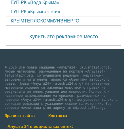
ГУП РК «Вода Крыма»
ГУП РК «Крымгазсети»
КРЫМТЕПЛОКОММУНЭНЕРГО
Купить это рекламное место
© 2026 Все права защищены «Алушта24» (alushta24.org).
Любые материалы, размещенные на портале «Алушта24»
(alushta24.org) сотрудниками редакции, нештатными
авторами и читателями, являются объектами авторского
права. Права «Алушта24» (alushta24.org) на указанные
материалы охраняются законодательством о правах на
результаты интеллектуальной деятельности. Полное или
частичное использование материалов, размещенных на
портале «Алушта24» (alushta24.org), допускается только с
согласия редакции с указанием ссылки на источник. Все
вопросы можно задать по адресу info@alushta24.org.
Правила сайта
Контакты
Алушта 24 в социальных сетях: