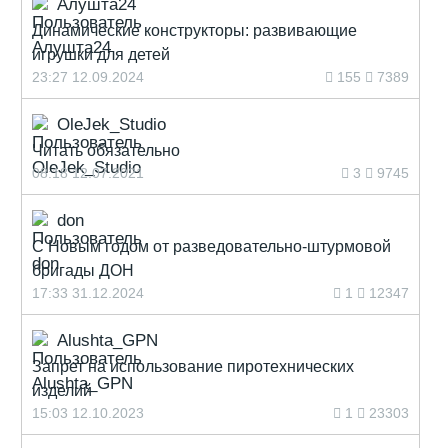
Алушта24
Динамические конструкторы: развивающие
игрушки для детей
23:27 12.09.2024
155
7389
OleJek_Studio
Читать обязательно
08:18 12.07.2021
3
9745
don
С Новым годом от разведовательно-штурмовой
бригады ДОН
17:33 31.12.2024
1
12347
Alushta_GPN
Запрет на использование пиротехнических
изделий
15:03 12.10.2023
1
23303