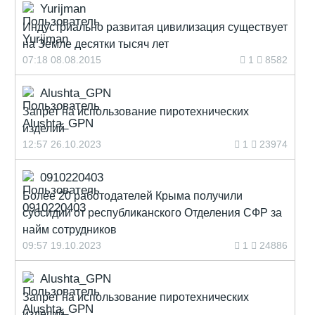
Yurijman
Индустриально развитая цивилизация существует
на Земле десятки тысяч лет
07:18 08.08.2015
1
8582
Alushta_GPN
Запрет на использование пиротехнических
изделий
12:57 26.10.2023
1
23974
0910220403
Более 20 работодателей Крыма получили
субсидии от республиканского Отделения СФР за
найм сотрудников
09:57 19.10.2023
1
24886
Alushta_GPN
Запрет на использование пиротехнических
изделий