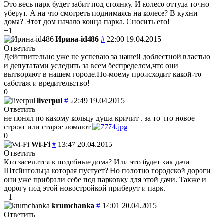
Это весь парк будет забит под стоянку. И колесо оттуда точно
уберут. А на что смотреть поднимаясь на колесе? В кухни
дома? Этот дом начало конца парка. Сносить его!
+1
Ирина-id486
#
22:00 19.04.2015
Ответить
Действительно уже не успеваю за нашей доблестной властью
и депутатами уследить за всем беспределом,что они
вытворяют в нашем городе.По-моему происходит какой-то
саботаж и вредительство!
0
liverpul
#
22:49 19.04.2015
Ответить
не понял по какому кольцу душа кричит . за то что новое
строят или старое ломают
0
Wi-Fi
#
13:47 20.04.2015
Ответить
Кто заселится в подобные дома? Или это будет как дача
Штейнгольца которая пустует? Но полотно городской дороги
они уже прибрали себе под парковку для этой дачи. Также и
дорогу под этой новостройкой приберут и парк.
+1
krumchanka
#
14:01 20.04.2015
Ответить