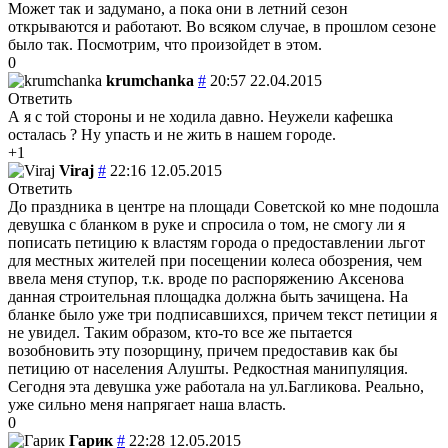
Может так и задумано, а пока они в летний сезон
открываются и работают. Во всяком случае, в прошлом сезоне
было так. Посмотрим, что произойдет в этом.
0
krumchanka
#
20:57 22.04.2015
Ответить
А я с той стороны и не ходила давно. Неужели кафешка
осталась ? Ну упасть и не жить в нашем городе.
+1
Viraj
#
22:16 12.05.2015
Ответить
До праздника в центре на площади Советской ко мне подошла
девушка с бланком в руке и спросила о том, не смогу ли я
пописать петицию к властям города о предоставлении льгот
для местных жителей при посещении колеса обозрения, чем
ввела меня ступор, т.к. вроде по распоряжению Аксенова
данная строительная площадка должна быть зачищена. На
бланке было уже три подписавшихся, причем текст петиции я
не увидел. Таким образом, кто-то все же пытается
возобновить эту позорщину, причем предоставив как бы
петицию от населения Алушты. Редкостная манипуляция.
Сегодня эта девушка уже работала на ул.Багликова. Реально,
уже сильно меня напрягает наша власть.
0
Гарик
#
22:28 12.05.2015