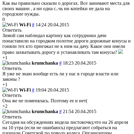
Как вы правильно сказали о дорогах. Все занимают места для
своих машин , а ни одна с..чь ни копейки не дала на
городские нужды.
0
Wi-Fi
#
14:24 20.04.2015
Ответить
Зимой сам наблюдал картину как сотрудники дачи
понаставили на городком полотне дороги дорожные конусы и
гоняли тех кто приезжал не к ним на дачу. Какое они имели
право захватывать дорогу и устанавливать там конусы?
+1
krumchanka
#
18:23 20.04.2015
Ответить
Я уже не знаю вообще есть ли у нас в городе власти или
законы ?
+1
Wi-Fi
#
19:04 20.04.2015
Ответить
Она же не поменялась. Поэтому ее и нет(
+2
krumchanka
#
21:54 20.04.2015
Ответить
Сегодня на обсуждениях видела листовочку,что на 26 апреля
на 10 утра (если не ошибаюсь) предлагают собраться на
площади Советской по поводу колеса. Организаторы