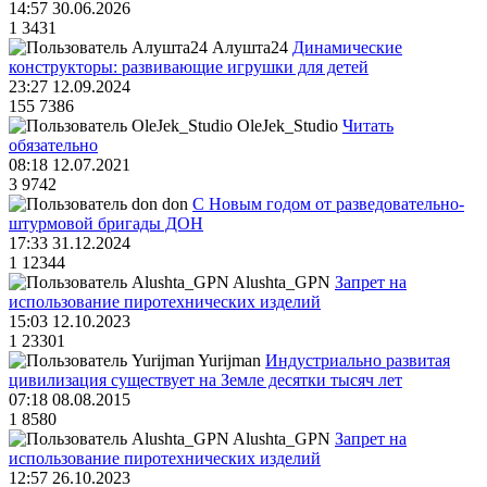
14:57 30.06.2026
1
3431
Алушта24
Динамические
конструкторы: развивающие игрушки для детей
23:27 12.09.2024
155
7386
OleJek_Studio
Читать
обязательно
08:18 12.07.2021
3
9742
don
С Новым годом от разведовательно-
штурмовой бригады ДОН
17:33 31.12.2024
1
12344
Alushta_GPN
Запрет на
использование пиротехнических изделий
15:03 12.10.2023
1
23301
Yurijman
Индустриально развитая
цивилизация существует на Земле десятки тысяч лет
07:18 08.08.2015
1
8580
Alushta_GPN
Запрет на
использование пиротехнических изделий
12:57 26.10.2023