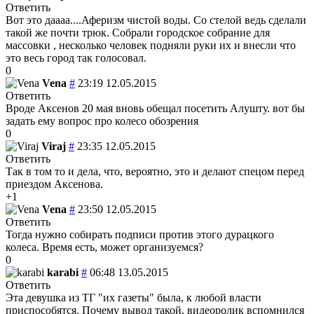
Ответить
Вот это даааа....Аферизм чистой воды. Со стелой ведь сделали
такой же почти трюк. Собрали городское собрание для
массовки , несколько человек подняли руки их и внесли что
это весь город так голосовал.
0
Vena
#
23:19 12.05.2015
Ответить
Вроде Аксенов 20 мая вновь обещал посетить Алушту. вот бы
задать ему вопрос про колесо обозрения
0
Viraj
#
23:35 12.05.2015
Ответить
Так в том то и дела, что, вероятно, это и делают спецом перед
приездом Аксенова.
+1
Vena
#
23:50 12.05.2015
Ответить
Тогда нужно собирать подписи против этого дурацкого
колеса. Время есть, может организуемся?
0
karabi
#
06:48 13.05.2015
Ответить
Эта девушка из ТГ "их газеты" была, к любой власти
приспособятся. Почему вывод такой, видеоролик вспомнился