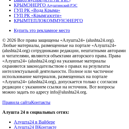
(МУП УБГ и КС)
КРЫМЭНЕРГО
Алуштинский РЭС
ГУП РК «Вода Крыма»
ГУП РК «Крымгазсети»
КРЫМТЕПЛОКОММУНЭНЕРГО
Купить это рекламное место
© 2026 Все права защищены «Алушта24» (alushta24.org).
Любые материалы, размещенные на портале «Алушта24»
(alushta24.org) сотрудниками редакции, нештатными авторами
и читателями, являются объектами авторского права. Права
«Алушта24» (alushta24.org) на указанные материалы
охраняются законодательством о правах на результаты
интеллектуальной деятельности. Полное или частичное
использование материалов, размещенных на портале
«Алушта24» (alushta24.org), допускается только с согласия
редакции с указанием ссылки на источник. Все вопросы
можно задать по адресу info@alushta24.org.
Правила сайта
Контакты
Алушта 24 в социальных сетях:
Алушта24 в Вайбере
Алушта24 ВКонтакте