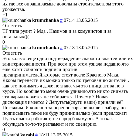
их где все опрашиваемые довольны строительством этого
убожества.
+1
krumchanka
#
07:14 13.05.2015
Ответить
ТГ типа рулит ? Мда . Назимов и за комунистов и за
остальных(((
0
krumchanka
#
07:18 13.05.2015
Ответить
Это колесо -еще одно подтверждение слабости властей или их
заинтерисованности. При всем при этом узнала недавно,что
еще хотят собирать подписи против
предпринимателей,которые стоят возле Красного Мака.
Якобы перенести их можно только по требованию жителей .
как это понимать я даже не знаю. чья это инициатива не в
курсе. Но вообще то меня очень удивило,что никто снимать
эти ларьки кажется не собирается. Почему ? Новая
дислокация имеется ? Депутаты(слуги наши) приняли её?
Поглядим. Я конечно за перенос ларьков выше к забору, но
подписывать такое не буду принипиально (если предложат)
Пусть власти работают, не народ баламутят. А то как
обсуждать то-то-то регламент и по сценарию.
0
karabi
#
18:11 13.05.2015