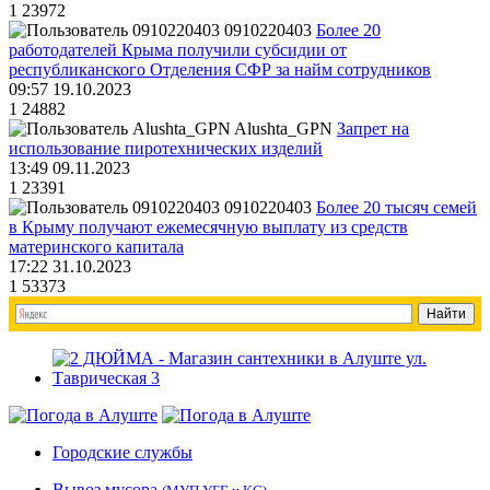
1
23972
0910220403
Более 20
работодателей Крыма получили субсидии от
республиканского Отделения СФР за найм сотрудников
09:57 19.10.2023
1
24882
Alushta_GPN
Запрет на
использование пиротехнических изделий
13:49 09.11.2023
1
23391
0910220403
Более 20 тысяч семей
в Крыму получают ежемесячную выплату из средств
материнского капитала
17:22 31.10.2023
1
53373
Городские службы
Вывоз мусора