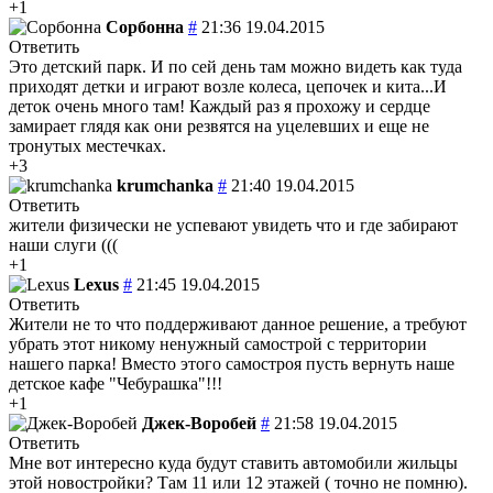
+1
Сорбонна
#
21:36 19.04.2015
Ответить
Это детский парк. И по сей день там можно видеть как туда
приходят детки и играют возле колеса, цепочек и кита...И
деток очень много там! Каждый раз я прохожу и сердце
замирает глядя как они резвятся на уцелевших и еще не
тронутых местечках.
+3
krumchanka
#
21:40 19.04.2015
Ответить
жители физически не успевают увидеть что и где забирают
наши слуги (((
+1
Lexus
#
21:45 19.04.2015
Ответить
Жители не то что поддерживают данное решение, а требуют
убрать этот никому ненужный самострой с территории
нашего парка!
Вместо этого самостроя пусть вернуть наше
детское кафе "Чебурашка"!!!
+1
Джек-Воробей
#
21:58 19.04.2015
Ответить
Мне вот интересно куда будут ставить автомобили жильцы
этой новостройки? Там 11 или 12 этажей ( точно не помню).