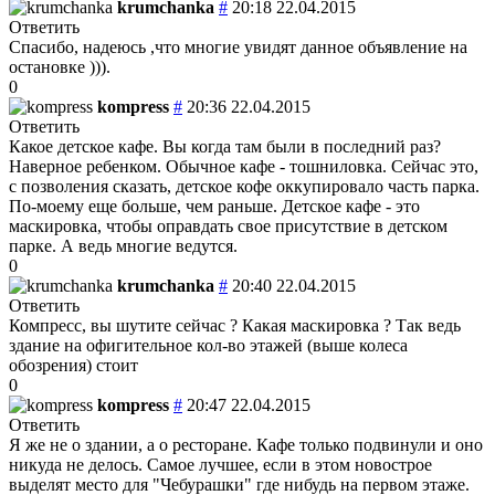
krumchanka
#
20:18 22.04.2015
Ответить
Спасибо, надеюсь ,что многие увидят данное объявление на
остановке ))).
0
kompress
#
20:36 22.04.2015
Ответить
Какое детское кафе. Вы когда там были в последний раз?
Наверное ребенком. Обычное кафе - тошниловка. Сейчас это,
с позволения сказать, детское кофе оккупировало часть парка.
По-моему еще больше, чем раньше. Детское кафе - это
маскировка, чтобы оправдать свое присутствие в детском
парке. А ведь многие ведутся.
0
krumchanka
#
20:40 22.04.2015
Ответить
Компресс, вы шутите сейчас ? Какая маскировка ? Так ведь
здание на офигительное кол-во этажей (выше колеса
обозрения) стоит
0
kompress
#
20:47 22.04.2015
Ответить
Я же не о здании, а о ресторане. Кафе только подвинули и оно
никуда не делось. Самое лучшее, если в этом новострое
выделят место для "Чебурашки" где нибудь на первом этаже.