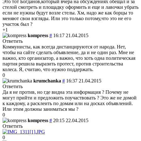
Это тот Богданов,который вчера на обсуждениях обещал и за
стелой смотреть и площадку оформить и еще и лавочки убрать
если не нужны будут возле стелы. Хм, надо же как борцы то
меняют свои взгляды. Или это только потому,что это не его
участок был ?
+1
kompress
#
16:17 21.04.2015
Ответить
Коммунисты, как всегда дистанцируются от народа. Нет,
чтобы на сайте сделать объявление, да и не один раз. Мне не
важно, кто организатор, а важно, что хоть одна политическая
партия решила выразить протест, против строительства
колеса. Я, считаю, что нужно поддержать.
0
krumchanka
#
16:37 21.04.2015
Ответить
Да я не против, но где видна эта информация ? Почему не
могут прийти и предложить поучаствовать ? Это же не домой
к каждому, а расклеить по домам или на досках объявлений.
Или этим должны заниматься мы ?
0
kompress
#
20:15 22.04.2015
Ответить
0