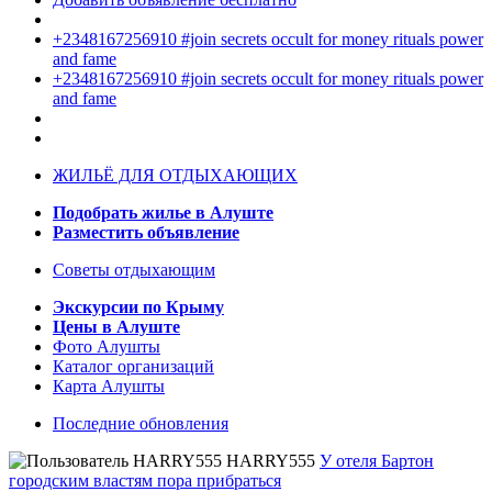
+2348167256910 #join secrets occult for money rituals power
and fame
+2348167256910 #join secrets occult for money rituals power
and fame
ЖИЛЬЁ ДЛЯ ОТДЫХАЮЩИХ
Подобрать жилье в Алуште
Разместить объявление
Советы отдыхающим
Экскурсии по Крыму
Цены в Алуште
Фото Алушты
Каталог организаций
Карта Алушты
Последние обновления
HARRY555
У отеля Бартон
городским властям пора прибраться