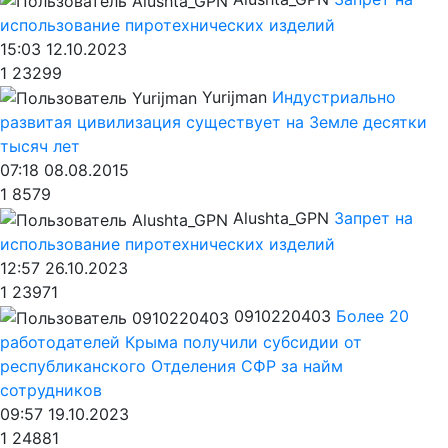
использование пиротехнических изделий
15:03 12.10.2023
1
23299
Yurijman
Индустриально
развитая цивилизация существует на Земле десятки
тысяч лет
07:18 08.08.2015
1
8579
Alushta_GPN
Запрет на
использование пиротехнических изделий
12:57 26.10.2023
1
23971
0910220403
Более 20
работодателей Крыма получили субсидии от
республиканского Отделения СФР за найм
сотрудников
09:57 19.10.2023
1
24881