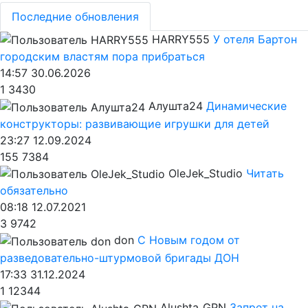
Последние обновления
HARRY555
У отеля Бартон
городским властям пора прибраться
14:57 30.06.2026
1
3430
Алушта24
Динамические
конструкторы: развивающие игрушки для детей
23:27 12.09.2024
155
7384
OleJek_Studio
Читать
обязательно
08:18 12.07.2021
3
9742
don
С Новым годом от
разведовательно-штурмовой бригады ДОН
17:33 31.12.2024
1
12344
Alushta_GPN
Запрет на