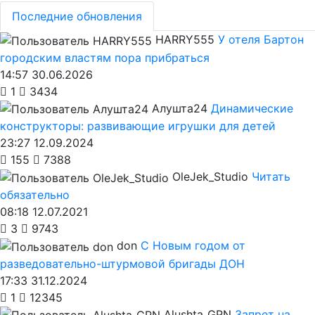
Последние обновления
HARRY555
У отеля Бартон
городским властям пора прибраться
14:57 30.06.2026
1
3434
Алушта24
Динамические
конструкторы: развивающие игрушки для детей
23:27 12.09.2024
155
7388
OleJek_Studio
Читать
обязательно
08:18 12.07.2021
3
9743
don
С Новым годом от
разведовательно-штурмовой бригады ДОН
17:33 31.12.2024
1
12345
Alushta_GPN
Запрет на