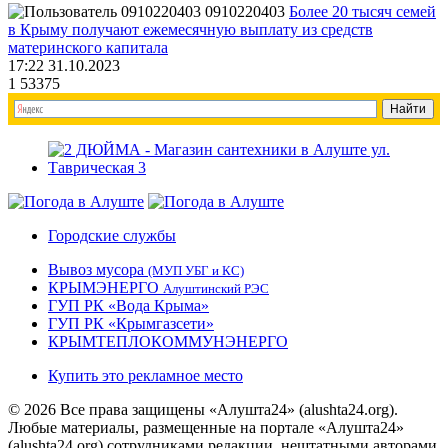
0910220403
Более 20 тысяч семей
в Крыму получают ежемесячную выплату из средств
материнского капитала
17:22 31.10.2023
1
53375
Городские службы
Вывоз мусора
(МУП УБГ и КС)
КРЫМЭНЕРГО
Алуштинский РЭС
ГУП РК «Вода Крыма»
ГУП РК «Крымгазсети»
КРЫМТЕПЛОКОММУНЭНЕРГО
Купить это рекламное место
© 2026 Все права защищены «Алушта24» (alushta24.org).
Любые материалы, размещенные на портале «Алушта24»
(alushta24.org) сотрудниками редакции, нештатными авторами