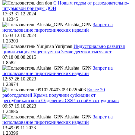
don
С Новым годом от разведовательно-
штурмовой бригады ДОН
17:33 31.12.2024
1
12345
Alushta_GPN
Запрет на
использование пиротехнических изделий
15:03 12.10.2023
1
23303
Yurijman
Индустриально развитая
цивилизация существует на Земле десятки тысяч лет
07:18 08.08.2015
1
8582
Alushta_GPN
Запрет на
использование пиротехнических изделий
12:57 26.10.2023
1
23974
0910220403
Более 20
работодателей Крыма получили субсидии от
республиканского Отделения СФР за найм сотрудников
09:57 19.10.2023
1
24886
Alushta_GPN
Запрет на
использование пиротехнических изделий
13:49 09.11.2023
1
23396