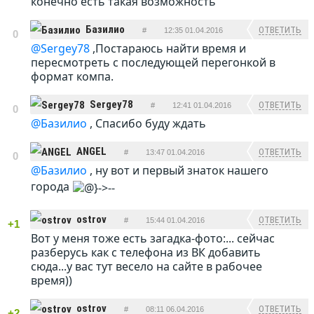
конечно есть такая возможность
Базилио
ОТВЕТИТЬ
#
12:35 01.04.2016
0
@Sergey78
,Постараюсь найти время и
пересмотреть с последующей перегонкой в
формат компа.
Sergey78
ОТВЕТИТЬ
#
12:41 01.04.2016
0
@Базилио
, Спасибо буду ждать
ANGEL
ОТВЕТИТЬ
#
13:47 01.04.2016
0
@Базилио
, ну вот и первый знаток нашего
города
ostrov
ОТВЕТИТЬ
#
15:44 01.04.2016
+1
Вот у меня тоже есть загадка-фото:... сейчас
разберусь как с телефона из ВК добавить
сюда...у вас тут весело на сайте в рабочее
время))
ostrov
ОТВЕТИТЬ
#
08:11 06.04.2016
+2