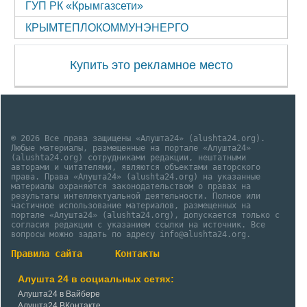
ГУП РК «Крымгазсети»
КРЫМТЕПЛОКОММУНЭНЕРГО
Купить это рекламное место
© 2026 Все права защищены «Алушта24» (alushta24.org).
Любые материалы, размещенные на портале «Алушта24»
(alushta24.org) сотрудниками редакции, нештатными
авторами и читателями, являются объектами авторского
права. Права «Алушта24» (alushta24.org) на указанные
материалы охраняются законодательством о правах на
результаты интеллектуальной деятельности. Полное или
частичное использование материалов, размещенных на
портале «Алушта24» (alushta24.org), допускается только с
согласия редакции с указанием ссылки на источник. Все
вопросы можно задать по адресу info@alushta24.org.
Правила сайта
Контакты
Алушта 24 в социальных сетях:
Алушта24 в Вайбере
Алушта24 ВКонтакте