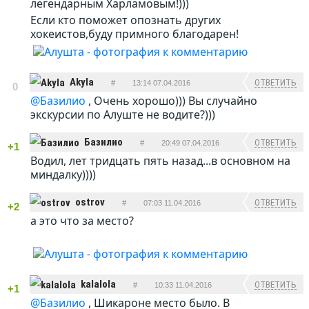
легендарным Харламовым!)))
Если кто поможет опознать других
хокеистов,буду примного благодарен!
Akyla
ОТВЕТИТЬ
#
13:14 07.04.2016
0
@Базилио
, Очень хорошо))) Вы случайно
экскурсии по Алуште не водите?)))
Базилио
ОТВЕТИТЬ
#
20:49 07.04.2016
+1
Водил, лет тридцать пять назад...в основном на
миндалку))))
ostrov
ОТВЕТИТЬ
#
07:03 11.04.2016
+2
а это что за место?
kalalola
ОТВЕТИТЬ
#
10:33 11.04.2016
+1
@Базилио
, Шикароне место было. В