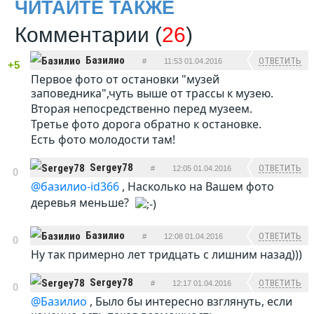
ЧИТАЙТЕ ТАКЖЕ
Комментарии (
26
)
Базилио
ОТВЕТИТЬ
#
11:53 01.04.2016
+5
Первое фото от остановки "музей
заповедника",чуть выше от трассы к музею.
Вторая непосредственно перед музеем.
Третье фото дорога обратно к остановке.
Есть фото молодости там!
Sergey78
ОТВЕТИТЬ
#
12:05 01.04.2016
0
@базилио-id366
, Насколько на Вашем фото
деревья меньше?
Базилио
ОТВЕТИТЬ
#
12:08 01.04.2016
0
Ну так примерно лет тридцать с лишним назад)))
Sergey78
ОТВЕТИТЬ
#
12:17 01.04.2016
0
@Базилио
, Было бы интересно взглянуть, если