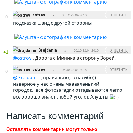
ostrov
ОТВЕТИТЬ
#
08:12 22.04.2016
0
подсказка,...вид с другой стороны
Grajdanin
ОТВЕТИТЬ
#
08:16 22.04.2016
+1
@ostrov
, Дорога с Миника в сторону Зорей.
ostrov
ОТВЕТИТЬ
#
08:30 22.04.2016
0
@Grajdanin
, правильно,...спасибо))
наверное у нас очень мааааленький
городок,..все фотозагадки отгадываются легко,
все хорошо знают любой уголок Алушты
Написать комментарий