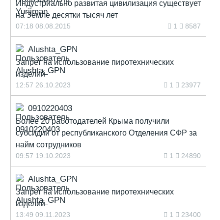
Индустриально развитая цивилизация существует
на Земле десятки тысяч лет
07:18 08.08.2015
1
8587
Alushta_GPN
Запрет на использование пиротехнических
изделий
12:57 26.10.2023
1
23977
0910220403
Более 20 работодателей Крыма получили
субсидии от республиканского Отделения СФР за
найм сотрудников
09:57 19.10.2023
1
24890
Alushta_GPN
Запрет на использование пиротехнических
изделий
13:49 09.11.2023
1
23400