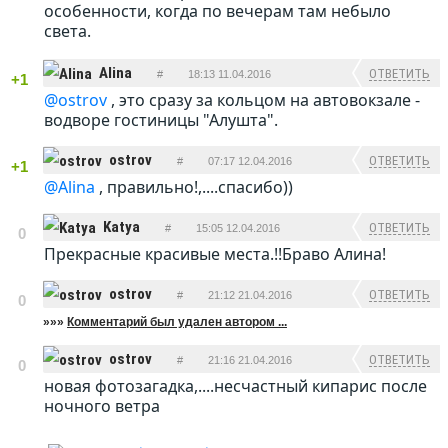
особенности, когда по вечерам там небыло
света.
Alina
ОТВЕТИТЬ
#
18:13 11.04.2016
+1
@ostrov
, это сразу за кольцом на автовокзале -
водворе гостиницы "Алушта".
ostrov
ОТВЕТИТЬ
#
07:17 12.04.2016
+1
@Alina
, правильно!,....спасибо))
Katya
ОТВЕТИТЬ
#
15:05 12.04.2016
0
Прекрасные красивые места.!!Браво Алина!
ostrov
ОТВЕТИТЬ
#
21:12 21.04.2016
0
»»»
Комментарий был удален автором ...
ostrov
ОТВЕТИТЬ
#
21:16 21.04.2016
0
новая фотозагадка,....несчастный кипарис после
ночного ветра