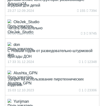
игрушки для детей
23:27 12.09.2024
155
7394
OleJek_Studio
Читать обязательно
08:18 12.07.2021
3
9745
don
С Новым годом от разведовательно-штурмовой
бригады ДОН
17:33 31.12.2024
1
12348
Alushta_GPN
Запрет на использование пиротехнических
изделий
15:03 12.10.2023
1
23306
Yurijman