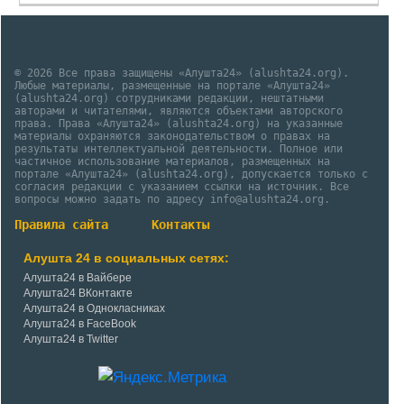
© 2026 Все права защищены «Алушта24» (alushta24.org).
Любые материалы, размещенные на портале «Алушта24»
(alushta24.org) сотрудниками редакции, нештатными
авторами и читателями, являются объектами авторского
права. Права «Алушта24» (alushta24.org) на указанные
материалы охраняются законодательством о правах на
результаты интеллектуальной деятельности. Полное или
частичное использование материалов, размещенных на
портале «Алушта24» (alushta24.org), допускается только с
согласия редакции с указанием ссылки на источник. Все
вопросы можно задать по адресу info@alushta24.org.
Правила сайта
Контакты
Алушта 24 в социальных сетях:
Алушта24 в Вайбере
Алушта24 ВКонтакте
Алушта24 в Однокласниках
Алушта24 в FaceBook
Алушта24 в Twitter