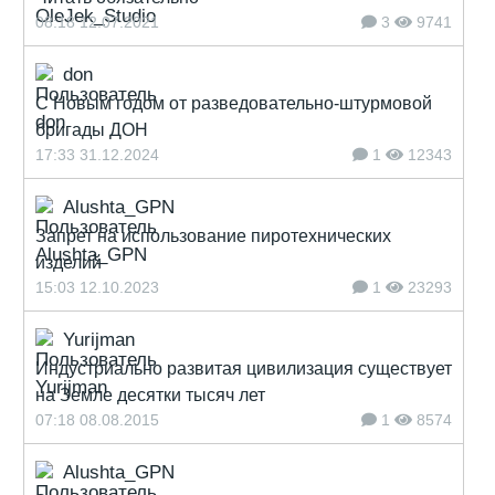
08:18 12.07.2021
3
9741
don
С Новым годом от разведовательно-штурмовой
бригады ДОН
17:33 31.12.2024
1
12343
Alushta_GPN
Запрет на использование пиротехнических
изделий
15:03 12.10.2023
1
23293
Yurijman
Индустриально развитая цивилизация существует
на Земле десятки тысяч лет
07:18 08.08.2015
1
8574
Alushta_GPN