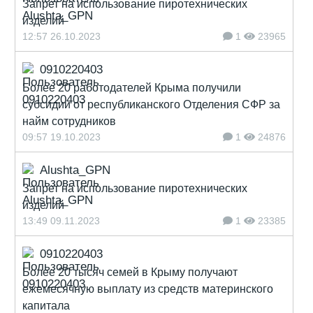
Запрет на использование пиротехнических
изделий
12:57 26.10.2023
1
23965
0910220403
Более 20 работодателей Крыма получили
субсидии от республиканского Отделения СФР за
найм сотрудников
09:57 19.10.2023
1
24876
Alushta_GPN
Запрет на использование пиротехнических
изделий
13:49 09.11.2023
1
23385
0910220403
Более 20 тысяч семей в Крыму получают
ежемесячную выплату из средств материнского
капитала