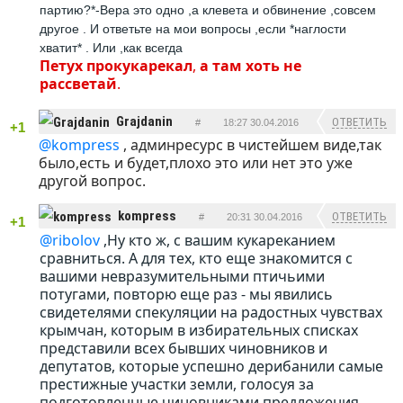
партию?*-Вера это одно ,а клевета и обвинение ,совсем
другое . И ответьте на мои вопросы ,если *наглости
хватит* . Или ,как всегда
Петух
прокукарекал
,
а
там
хоть
не
рассветай
.
Grajdanin
ОТВЕТИТЬ
#
18:27 30.04.2016
+1
@kompress
, админресурс в чистейшем виде,так
было,есть и будет,плохо это или нет это уже
другой вопрос.
kompress
ОТВЕТИТЬ
#
20:31 30.04.2016
+1
@ribolov
,Ну кто ж, с вашим кукареканием
сравниться. А для тех, кто еще знакомится с
вашими невразумительными птичьими
потугами, повторю еще раз - мы явились
свидетелями спекуляции на радостных чувствах
крымчан, которым в избирательных списках
представили всех бывших чиновников и
депутатов, которые успешно дерибанили самые
престижные участки земли, голосуя за
подготовленные чиновниками предложения.