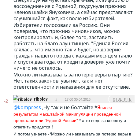
спекулируя на чувствах крымчан, их эйфорию от
воссоедниения с Родиной, подсунули прежних
членов шайки Януковича, а сейчас представляют
случившийся факт, как волю избирателей.
Избиратели голосовали за Россию. Они
поверили, что прежних чиновников, можно
контролировать и, более того, заставить
работать на благо алуштинцев. "Единая Россия"
клялась, что именно так и будет, но доверие
граждан нашего города с каждым месяцем таяло
и спустя два года, от кредита доверия уже почти
ничего не осталось.
Можно ли наказывать за потерю веры в партию?
Нет, таких законов, увы нет, как и нет
ответственности и наказания для ее отсутствие.
ribolov
ОТВЕТИТЬ
#
17:00 30.04.2016
-2
@kompress
,Ну так и не болтайте *
Я
вился
результатом масштабной манипуляции проведенной
представители "Единой России".
* а то ведь за клевету и
ответить придется !
И потом узнаете -*Можно ли наказывать за потерю веры в