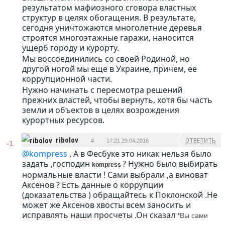
результатом мафиозного сговора властных
структур в целях обогащения. В результате,
сегодня уничтожаются многолетние деревья
строятся многоэтажные гаражи, наносится
ущерб городу и курорту.
Мы воссоединились со своей Родиной, но
другой ногой мы еще в Украине, причем, ее
коррупционной части.
Нужно начинать с пересмотра решений
прежних властей, чтобы вернуть, хотя бы часть
земли и объектов в целях возрождения
курортных ресурсов.
ribolov
ОТВЕТИТЬ
#
17:21 29.04.2016
-1
@kompress
, А в Фесбуке это никак нельзя было
задать ,господин
? Нужно было выбирать
kompress
нормальные власти ! Сами выбрали ,а виноват
Аксенов ? Есть данные о коррупции
(доказательства ) обращайтесь к Поклонской .Не
может же Аксенов хвосты всем заносить и
исправлять наши просчеты .Он сказал
*Вы сами