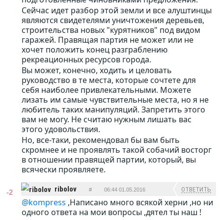
Сейчас идет разбор этой земли и все алуштинцы
являются свидетелями уничтожения деревьев,
строительства новых "курятников" под видом
гаражей. Правящая партия не может или не
хочет положить конец разграблению
рекреационных ресурсов города.
Вы может, конечно, ходить и целовать
руководство в те места, которые сочтете для
себя наиболее привлекательными. Можете
лизать им самые чувствительные места, но я не
любитель таких манипуляций. Запретить этого
вам не могу. Не считаю нужным лишать вас
этого удовольствия.
Но, все-таки, рекомендовал бы вам быть
скромнее и не проявлять такой собачий восторг
в отношении правящей партии, который, вы
всячески проявляете.
ribolov
ОТВЕТИТЬ
#
06:44 01.05.2016
-2
@kompress
,Написано много всякой херни ,но ни
одного ответа на мои вопросы ,дятел ты наш !