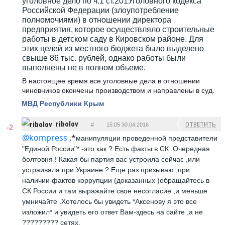
уголовное дело по ч.1 ст.201Уголовного кодекса
Российской Федерации (злоупотребление
полномочиями) в отношении директора
предприятия, которое осуществляло строительные
работы в детском саду в Кировском районе. Для
этих целей из местного бюджета было выделено
свыше 86 тыс. рублей, однако работы были
выполнены не в полном объеме.
В настоящее время все уголовные дела в отношении
чиновников окончены производством и направлены в суд.
МВД Республики Крым
ribolov
ОТВЕТИТЬ
#
15:05 30.04.2016
-2
@kompress
,*
манипуляции проведенной представители
"Единой России"* -это как ? Есть факты в СК .Очередная
болтовня ! Какая бы партия вас устроила сейчас ,или
устраивала при Украине ? Еще раз призываю ,при
наличии фактов коррупции (доказанных )обращайтесь в
СК России и там выражайте свое несогласие ,и меньше
умничайте .Хотелось бы увидеть *Аксенову я это все
изложил* и увидеть его ответ Вам-здесь на сайте ,а не
????????? сетях.