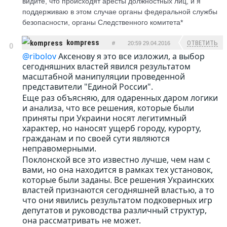
видите, что происходят аресты должностных лиц, и я
поддерживаю в этом случае органы федеральной службы
безопасности, органы Следственного комитета*
kompress
ОТВЕТИТЬ
#
20:59 29.04.2016
0
@ribolov
Аксенову я это все изложил, а выбор
сегодняшних властей явился результатом
масштабной манипуляции проведенной
представители "Единой России".
Еще раз объясняю, для одаренных даром логики
и анализа, что все решения, которые были
приняты при Украини носят легитимный
характер, но наносят ущерб городу, курорту,
гражданам и по своей сути являются
неправомерными.
Поклонской все это известно лучше, чем нам с
вами, но она находится в рамках тех установок,
которые были заданы. Все решения Украинских
властей признаются сегодняшней властью, а то
что они явились результатом подковерных игр
депутатов и руководства различный структур,
она рассматривать не может.