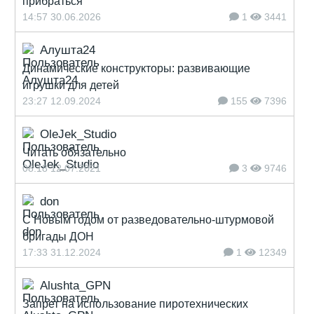
прибраться
14:57 30.06.2026
1
3441
Алушта24
Динамические конструкторы: развивающие
игрушки для детей
23:27 12.09.2024
155
7396
OleJek_Studio
Читать обязательно
08:18 12.07.2021
3
9746
don
С Новым годом от разведовательно-штурмовой
бригады ДОН
17:33 31.12.2024
1
12349
Alushta_GPN
Запрет на использование пиротехнических