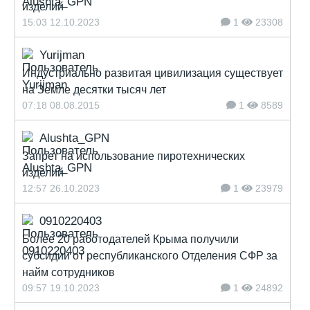
изделий
15:03 12.10.2023
1
23308
Yurijman
Индустриально развитая цивилизация существует
на Земле десятки тысяч лет
07:18 08.08.2015
1
8589
Alushta_GPN
Запрет на использование пиротехнических
изделий
12:57 26.10.2023
1
23979
0910220403
Более 20 работодателей Крыма получили
субсидии от республиканского Отделения СФР за
найм сотрудников
09:57 19.10.2023
1
24892