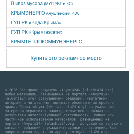
Вывоз мусора
(МУП УБГ и КС)
КРЫМЭНЕРГО
Алуштинский РЭС
ГУП РК «Вода Крыма»
ГУП РК «Крымгазсети»
КРЫМТЕПЛОКОММУНЭНЕРГО
Купить это рекламное место
© 2026 Все права защищены «Алушта24» (alushta24.org).
Любые материалы, размещенные на портале «Алушта24»
(alushta24.org) сотрудниками редакции, нештатными
авторами и читателями, являются объектами авторского
права. Права «Алушта24» (alushta24.org) на указанные
материалы охраняются законодательством о правах на
результаты интеллектуальной деятельности. Полное или
частичное использование материалов, размещенных на
портале «Алушта24» (alushta24.org), допускается только с
согласия редакции с указанием ссылки на источник. Все
вопросы можно задать по адресу info@alushta24.org.