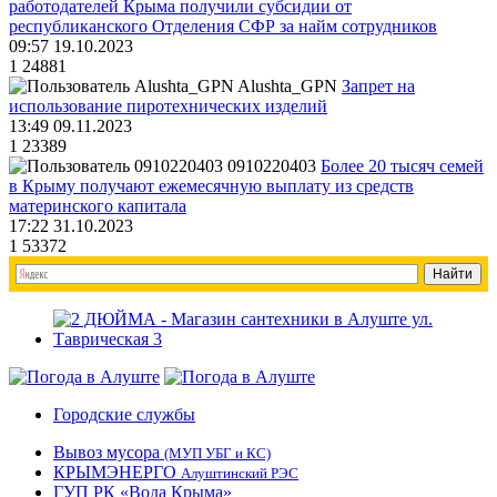
работодателей Крыма получили субсидии от
республиканского Отделения СФР за найм сотрудников
09:57 19.10.2023
1
24881
Alushta_GPN
Запрет на
использование пиротехнических изделий
13:49 09.11.2023
1
23389
0910220403
Более 20 тысяч семей
в Крыму получают ежемесячную выплату из средств
материнского капитала
17:22 31.10.2023
1
53372
Городские службы
Вывоз мусора
(МУП УБГ и КС)
КРЫМЭНЕРГО
Алуштинский РЭС
ГУП РК «Вода Крыма»