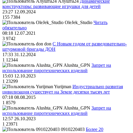
Алушта24
Динамические
конструкторы: развивающие игрушки для детей
23:27 12.09.2024
155
7384
OleJek_Studio
Читать
обязательно
08:18 12.07.2021
3
9742
don
С Новым годом от разведовательно-
штурмовой бригады ДОН
17:33 31.12.2024
1
12344
Alushta_GPN
Запрет на
использование пиротехнических изделий
15:03 12.10.2023
1
23299
Yurijman
Индустриально развитая
цивилизация существует на Земле десятки тысяч лет
07:18 08.08.2015
1
8579
Alushta_GPN
Запрет на
использование пиротехнических изделий
12:57 26.10.2023
1
23971
0910220403
Более 20