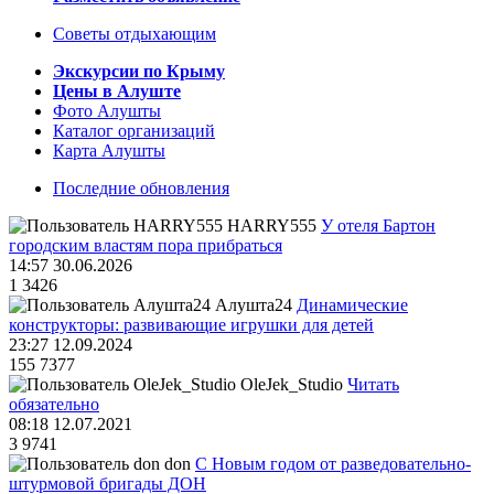
Советы отдыхающим
Экскурсии по Крыму
Цены в Алуште
Фото Алушты
Каталог организаций
Карта Алушты
Последние обновления
HARRY555
У отеля Бартон
городским властям пора прибраться
14:57 30.06.2026
1
3426
Алушта24
Динамические
конструкторы: развивающие игрушки для детей
23:27 12.09.2024
155
7377
OleJek_Studio
Читать
обязательно
08:18 12.07.2021
3
9741
don
С Новым годом от разведовательно-
штурмовой бригады ДОН