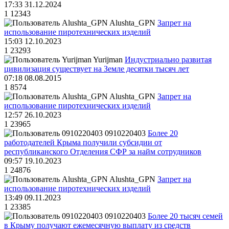
17:33 31.12.2024
1
12343
Alushta_GPN
Запрет на
использование пиротехнических изделий
15:03 12.10.2023
1
23293
Yurijman
Индустриально развитая
цивилизация существует на Земле десятки тысяч лет
07:18 08.08.2015
1
8574
Alushta_GPN
Запрет на
использование пиротехнических изделий
12:57 26.10.2023
1
23965
0910220403
Более 20
работодателей Крыма получили субсидии от
республиканского Отделения СФР за найм сотрудников
09:57 19.10.2023
1
24876
Alushta_GPN
Запрет на
использование пиротехнических изделий
13:49 09.11.2023
1
23385
0910220403
Более 20 тысяч семей
в Крыму получают ежемесячную выплату из средств