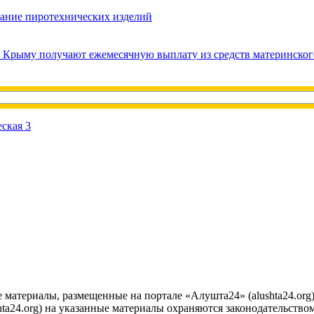
вание пиротехнических изделий
в Крыму получают ежемесячную выплату из средств материнског
е материалы, размещенные на портале «Алушта24» (alushta24.or
ta24.org) на указанные материалы охраняются законодательством