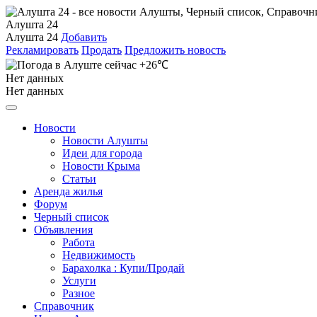
Алушта 24
Алушта 24
Добавить
Рекламировать
Продать
Предложить новость
+26℃
Нет данных
Нет данных
Новости
Новости Алушты
Идеи для города
Новости Крыма
Статьи
Аренда жилья
Форум
Черный список
Объявления
Работа
Недвижимость
Барахолка : Купи/Продай
Услуги
Разное
Справочник