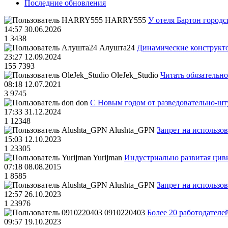
Последние обновления
HARRY555
У отеля Бартон городс
14:57 30.06.2026
1
3438
Алушта24
Динамические конструкт
23:27 12.09.2024
155
7393
OleJek_Studio
Читать обязательно
08:18 12.07.2021
3
9745
don
С Новым годом от разведовательно-ш
17:33 31.12.2024
1
12348
Alushta_GPN
Запрет на использо
15:03 12.10.2023
1
23305
Yurijman
Индустриально развитая циви
07:18 08.08.2015
1
8585
Alushta_GPN
Запрет на использо
12:57 26.10.2023
1
23976
0910220403
Более 20 работодател
09:57 19.10.2023