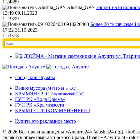
1
24889
Alushta_GPN
Запрет на использо
13:49 09.11.2023
1
23399
0910220403
Более 20 тысяч семей 
17:22 31.10.2023
1
53378
Городские службы
Вывоз мусора
(МУП УБГ и КС)
КРЫМЭНЕРГО
Алуштинский РЭС
ГУП РК «Вода Крыма»
ГУП РК «Крымгазсети»
КРЫМТЕПЛОКОММУНЭНЕРГО
Купить это рекламное место
© 2026 Все права защищены «Алушта24» (alushta24.org). Любы
являются объектами авторского права. Права «Алушта24» (alush