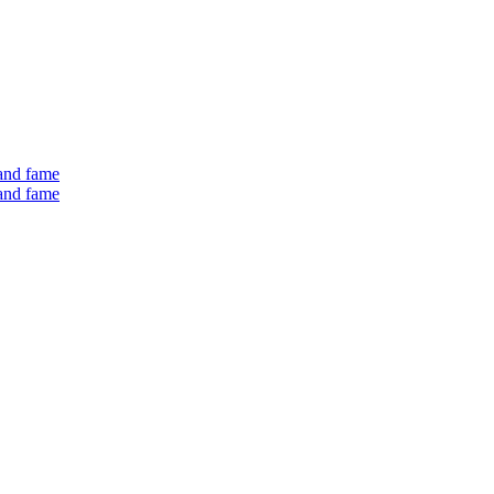
 and fame
 and fame