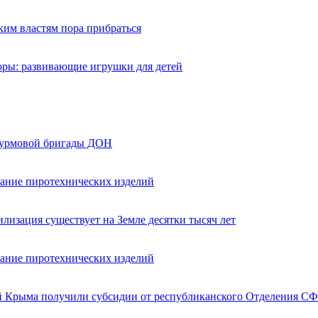
ким властям пора прибраться
оры: развивающие игрушки для детей
турмовой бригады ДОН
вание пиротехнических изделий
лизация существует на Земле десятки тысяч лет
вание пиротехнических изделий
ей Крыма получили субсидии от республиканского Отделения СФ