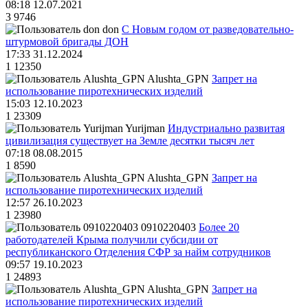
08:18 12.07.2021
3
9746
don
С Новым годом от разведовательно-
штурмовой бригады ДОН
17:33 31.12.2024
1
12350
Alushta_GPN
Запрет на
использование пиротехнических изделий
15:03 12.10.2023
1
23309
Yurijman
Индустриально развитая
цивилизация существует на Земле десятки тысяч лет
07:18 08.08.2015
1
8590
Alushta_GPN
Запрет на
использование пиротехнических изделий
12:57 26.10.2023
1
23980
0910220403
Более 20
работодателей Крыма получили субсидии от
республиканского Отделения СФР за найм сотрудников
09:57 19.10.2023
1
24893
Alushta_GPN
Запрет на
использование пиротехнических изделий