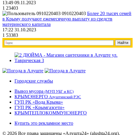
13:49 09.11.2023
1
23403
0910220403
Более 20 тысяч семей
в Крыму получают ежемесячную выплату из средств
материнского капитала
17:22 31.10.2023
1
53383
Городские службы
Вывоз мусора
(МУП УБГ и КС)
КРЫМЭНЕРГО
Алуштинский РЭС
ГУП РК «Вода Крыма»
ГУП РК «Крымгазсети»
КРЫМТЕПЛОКОММУНЭНЕРГО
Купить это рекламное место
© 2026 Все права защищены «Алушта24» (alushta24.org).