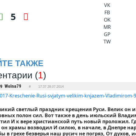
VK
FB
5
OK
MR
GP
TW
ЙТЕ ТАКЖЕ
нтарии (
1
)
Wolna79
#
17:37 28.07.2014
ликий светлый праздник крещения Руси. Велик он и
овных полон сил. Вот также в день июльский Влади
стил И к вере христианской путь новый проложил. Г
 он храмы возводил И силою, в начале, в Днепре на
ы в грехе безверья наш русич не погряз, От духов, 