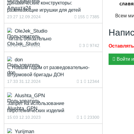
Динамические конструкторы:
славя
развивающие игрушки для детей
Всем ми
23:27 12.09.2024
155
7385
Напис
OleJek_Studio
Читать обязательно
08:18 12.07.2021
3
9742
Войти и
don
С Новым годом от разведовательно-
штурмовой бригады ДОН
17:33 31.12.2024
1
12344
Alushta_GPN
Запрет на использование
пиротехнических изделий
15:03 12.10.2023
1
23300
Yurijman