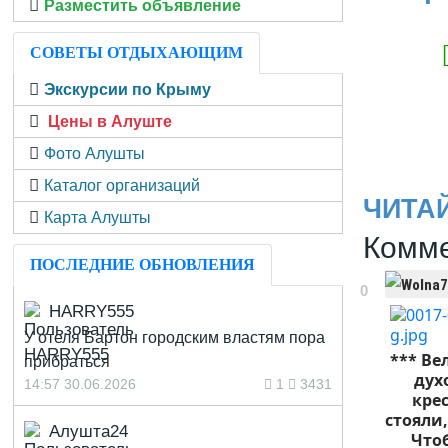
Разместить объявление
СОВЕТЫ ОТДЫХАЮЩИМ
Экскурсии по Крыму
Цены в Алуште
Фото Алушты
Каталог организаций
ЧИТА
Карта Алушты
Комме
ПОСЛЕДНИЕ ОБНОВЛЕНИЯ
0
HARRY555
У отеля Бартон городским властям пора
*** Ве
прибраться
дух
14:57 30.06.2026
1
3431
кре
стояли,
Алушта24
Чтоб