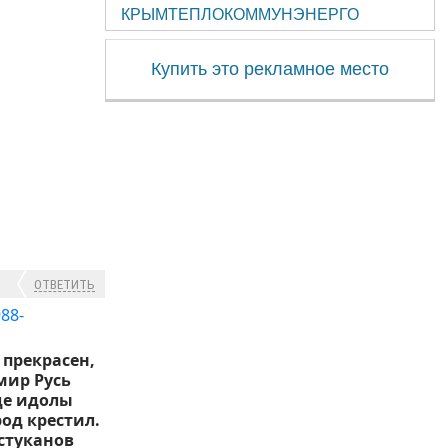
КРЫМТЕПЛОКОММУНЭНЕРГО
Купить это рекламное место
ОТВЕТИТЬ
 прекрасен,
мир Русь
де идолы
род крестил.
истуканов