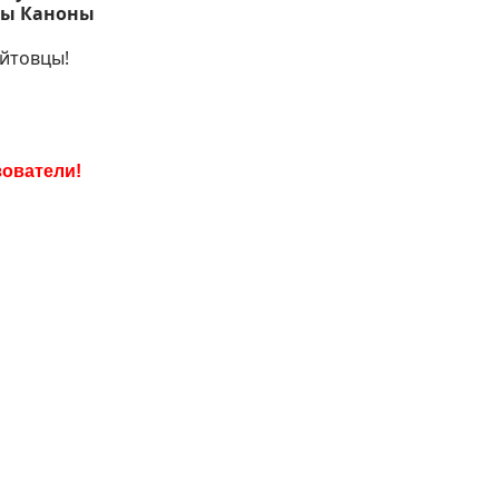
ты Каноны
йтовцы!