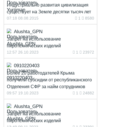
Индустриально развитая цивилизация
существует на Земле десятки тысяч лет
07:18 08.08.2015
1
8580
Alushta_GPN
Запрет на использование
пиротехнических изделий
12:57 26.10.2023
1
23972
0910220403
Более 20 работодателей Крыма
получили субсидии от республиканского
Отделения СФР за найм сотрудников
09:57 19.10.2023
1
24882
Alushta_GPN
Запрет на использование
пиротехнических изделий