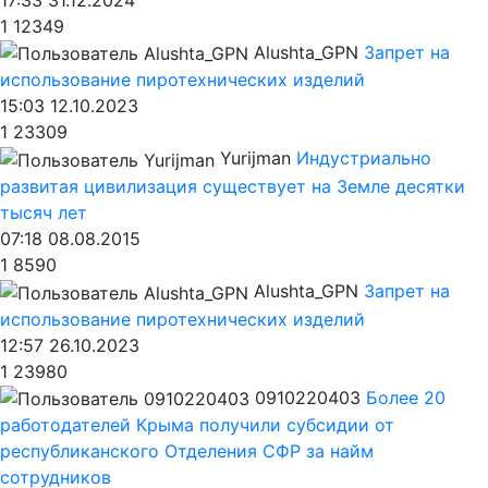
1
12349
Alushta_GPN
Запрет на
использование пиротехнических изделий
15:03 12.10.2023
1
23309
Yurijman
Индустриально
развитая цивилизация существует на Земле десятки
тысяч лет
07:18 08.08.2015
1
8590
Alushta_GPN
Запрет на
использование пиротехнических изделий
12:57 26.10.2023
1
23980
0910220403
Более 20
работодателей Крыма получили субсидии от
республиканского Отделения СФР за найм
сотрудников