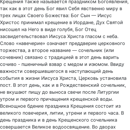
Крещения также называется праздником Богоявления,
так как в этот день Бог явил Себя явственно миру в
трех лицах Своего Божества: Бог Сын — Иисус
Христос принимал крещение в Иордане, Дух Святой
нисошел на Него в виде голубя, Бог Отец
засвидетельствовал Иисуса Христа гласом с неба.
Слово «навечерие» означает преддверие церковного
торжества, а второе название — сочельник (или
сочевник) связано с традицией в этот день варить
сочиво - пшеничный взвар с медом и изюмом. Ввиду
важности совершившегося в наступающий день
события в жизни Иисуса Христа, Церковь установила
пост. В этот день, как и в Рождественский сочельник,
не вкушают пищу до выноса свечи после Литургии
утром и первого причащения крещенской воды.
Всенощное бдение праздника Крещения состоит из
великого повечерия, литии, утрени и первого часа. В
день праздника и в день Крещенского сочельника
совершается Великое водоосвящение. Во дворах