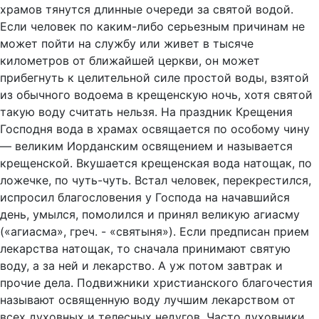
храмов тянутся длинные очереди за святой водой.
Если человек по каким-либо серьезным причинам не
может пойти на службу или живет в тысяче
километров от ближайшей церкви, он может
прибегнуть к целительной силе простой воды, взятой
из обычного водоема в крещенскую ночь, хотя святой
такую воду считать нельзя. На праздник Крещения
Господня вода в храмах освящается по особому чину
— великим Иорданским освящением и называется
крещенской. Вкушается крещенская вода натощак, по
ложечке, по чуть-чуть. Встал человек, перекрестился,
испросил благословения у Господа на начавшийся
день, умылся, помолился и принял великую агиасму
(«агиасма», греч. - «святыня»). Если предписан прием
лекарства натощак, то сначала принимают святую
воду, а за ней и лекарство. А уж потом завтрак и
прочие дела. Подвижники христианского благочестия
называют освященную воду лучшим лекарством от
всех духовных и телесных недугов. Часто духовники