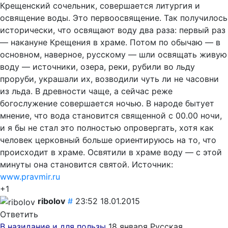
Крещенский сочельник, совершается литургия и
освящение воды. Это первоосвящение. Так получилось
исторически, что освящают воду два раза: первый раз
— накануне Крещения в храме. Потом по обычаю — в
основном, наверное, русскому — шли освящать живую
воду — источники, озера, реки, рубили во льду
проруби, украшали их, возводили чуть ли не часовни
из льда. В древности чаще, а сейчас реже
богослужение совершается ночью. В народе бытует
мнение, что вода становится священной с 00.00 ночи,
и я бы не стал это полностью опровергать, хотя как
человек церковный больше ориентируюсь на то, что
происходит в храме. Освятили в храме воду — с этой
минуты она становится святой. Источник:
www.pravmir.ru
+1
ribolov
#
23:52 18.01.2015
Ответить
В назидание и для пользы
18 января Русская