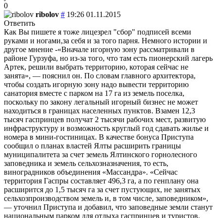
0
ribolov
#
19:26 01.11.2015
Ответить
Как Вы пишете я тоже лицезрел "сбор" подписей всеми
руками и ногами,за себя и за того парня. Немного истории и
другое мнение -«Вначале игорную зону рассматривали в
районе Гурзуфа, но из-за того, что там есть пионерский лагерь
Артек, решили выбрать территорию, которая сейчас не
занята», — пояснил он. По словам главного архитектора,
чтобы создать игорную зону надо вывести территорию
санатория вместе с парком на 17 га из земель поселка,
поскольку по закону легальный игорный бизнес не может
находиться в границах населенных пунктов. Взамен 12,3
тысяч гаспринцев получат 2 тысячи рабочих мест, развитую
инфраструктуру и возможность круглый год сдавать жилье и
номера в мини-гостиницах. В качестве бонуса Приступа
сообщил о планах властей Ялты расширить границы
муниципалитета за счет земель Ялтинского горнолесного
заповедника и земель сельхозназначения, то есть,
виноградников объединения «Массандра». «Сейчас
территория Гаспры составляет 496,3 га, а по генплану она
расширится до 1,5 тысяч га за счет пустующих, не занятых
сельхозпроизводством земель и, в том числе, заповедником»,
— уточнил Приступа и добавил, что заповедные земли станут
национальным парком для отдыха гаспринцев и туристов.