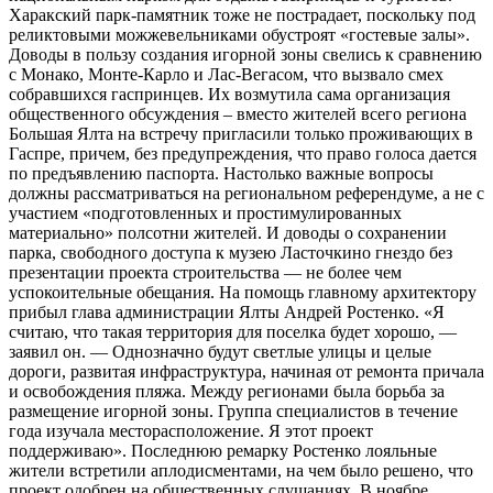
Харакский парк-памятник тоже не пострадает, поскольку под
реликтовыми можжевельниками обустроят «гостевые залы».
Доводы в пользу создания игорной зоны свелись к сравнению
с Монако, Монте-Карло и Лас-Вегасом, что вызвало смех
собравшихся гаспринцев. Их возмутила сама организация
общественного обсуждения – вместо жителей всего региона
Большая Ялта на встречу пригласили только проживающих в
Гаспре, причем, без предупреждения, что право голоса дается
по предъявлению паспорта. Настолько важные вопросы
должны рассматриваться на региональном референдуме, а не с
участием «подготовленных и простимулированных
материально» полсотни жителей. И доводы о сохранении
парка, свободного доступа к музею Ласточкино гнездо без
презентации проекта строительства — не более чем
успокоительные обещания. На помощь главному архитектору
прибыл глава администрации Ялты Андрей Ростенко. «Я
считаю, что такая территория для поселка будет хорошо, —
заявил он. — Однозначно будут светлые улицы и целые
дороги, развитая инфраструктура, начиная от ремонта причала
и освобождения пляжа. Между регионами была борьба за
размещение игорной зоны. Группа специалистов в течение
года изучала месторасположение. Я этот проект
поддерживаю». Последнюю ремарку Ростенко лояльные
жители встретили аплодисментами, на чем было решено, что
проект одобрен на общественных слушаниях. В ноябре