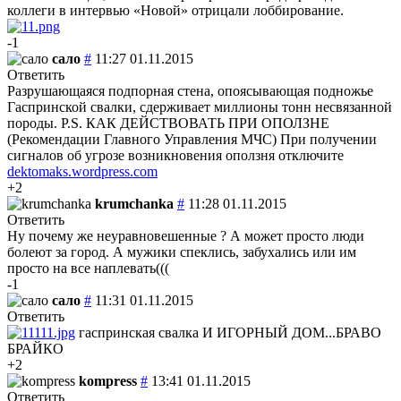
коллеги в интервью «Новой» отрицали лоббирование.
-1
сало
#
11:27 01.11.2015
Ответить
Разрушающаяся подпорная стена, опоясывающая подножье
Гаспринской свалки, сдерживает миллионы тонн несвязанной
породы. P.S. КАК ДЕЙСТВОВАТЬ ПРИ ОПОЛЗНЕ
(Рекомендации Главного Управления МЧС) При получении
сигналов об угрозе возникновения оползня отключите
dektomaks.wordpress.com
+2
krumchanka
#
11:28 01.11.2015
Ответить
Ну почему же неуравновешенные ? А может просто люди
болеют за город. А мужики спеклись, забухались или им
просто на все наплевать(((
-1
сало
#
11:31 01.11.2015
Ответить
гаспринская свалка И ИГОРНЫЙ ДОМ...БРАВО
БРАЙКО
+2
kompress
#
13:41 01.11.2015
Ответить