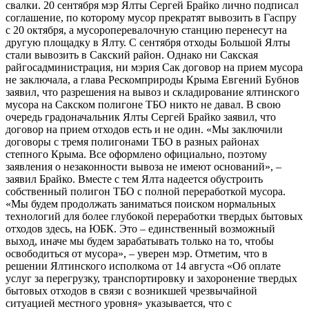
свалки. 20 сентября мэр Ялты Сергей Брайко лично подписал
соглашение, по которому мусор прекратят вывозить в Гаспру
с 20 октября, а мусороперевалочную станцию перенесут на
другую площадку в Ялту. С сентября отходы Большой Ялты
стали вывозить в Сакский район. Однако ни Сакская
райгосадминистрация, ни мэрия Сак договор на прием мусора
не заключала, а глава Рескомприроды Крыма Евгений Бубнов
заявил, что разрешения на вывоз и складирование ялтинского
мусора на Сакском полигоне ТБО никто не давал. В свою
очередь градоначальник Ялты Сергей Брайко заявил, что
договор на прием отходов есть и не один. «Мы заключили
договоры с тремя полигонами ТБО в разных районах
степного Крыма. Все оформлено официально, поэтому
заявления о незаконности вывоза не имеют оснований», –
заявил Брайко. Вместе с тем Ялта надеется обустроить
собственный полигон ТБО с полной переработкой мусора.
«Мы будем продолжать заниматься поиском нормальных
технологий для более глубокой переработки твердых бытовых
отходов здесь, на ЮБК. Это – единственный возможный
выход, иначе мы будем зарабатывать только на то, чтобы
освободиться от мусора», – уверен мэр. Отметим, что в
решении Ялтинского исполкома от 14 августа «Об оплате
услуг за перегрузку, транспортировку и захоронение твердых
бытовых отходов в связи с возникшей чрезвычайной
ситуацией местного уровня» указывается, что с