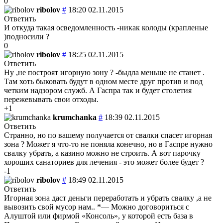
0
ribolov
#
18:20 02.11.2015
Ответить
И откуда такая осведомленность -никак колоды (крапленые
)подносили ?
0
ribolov
#
18:25 02.11.2015
Ответить
Ну ,не построят игорную зону ? -быдла меньше не станет .
Там хоть быковать будут в одном месте друг против и под
четким надзором служб. А Гаспра так и будет столетия
пережевывать свои отходы.
+1
krumchanka
#
18:39 02.11.2015
Ответить
Странно, но по вашему получается от свалки спасет игорная
зона ? Может я что-то не поняла конечно, но в Гаспре нужно
свалку убрать, а казино можно не строить. А вот парочку
хороших санаториев для лечения - это может более будет ?
-1
ribolov
#
18:49 02.11.2015
Ответить
Игорная зона даст деньги переработать и убрать свалку ,а не
вывозить свой мусор нам.. *— Можно договориться с
Алуштой или фирмой «Консоль», у которой есть база в