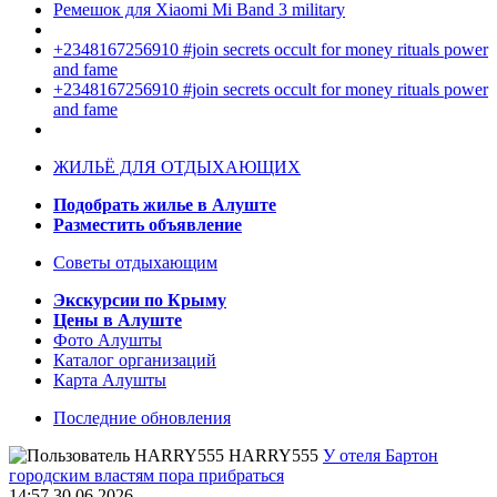
Ремешок для Xiaomi Mi Band 3 military
+2348167256910 #join secrets occult for money rituals power
and fame
+2348167256910 #join secrets occult for money rituals power
and fame
ЖИЛЬЁ ДЛЯ ОТДЫХАЮЩИХ
Подобрать жилье в Алуште
Разместить объявление
Советы отдыхающим
Экскурсии по Крыму
Цены в Алуште
Фото Алушты
Каталог организаций
Карта Алушты
Последние обновления
HARRY555
У отеля Бартон
городским властям пора прибраться
14:57 30.06.2026