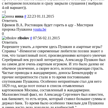
с ветераном похлопали и сразу закрыли слушания ( выбрали
4-ой вариант)).
+1
инна
#
22:23 01.11.2015
Ответить
Ефимов В.А. Ростовщик будет гореть в аду - Мистерия
пророка Пушкина
youtu.be
0
ribolov
#
07:56 02.11.2015
Ответить
Разрешите узнать ,а причем здесь Пушкин и азартные игры?
Справка "-Немногие современные любители поэзии знают о
том, что талантливый поэт, произведениями которого увенчан
Серебряный век русской литературы, Александр Пушкин был
на самом деле очень азартным игроком. И это было далеко не
обычное увлечение, а скорее всего, всепоглощающая страсть.
Частые приводы в жандармерию, доносы Бенкендорфу и
прочие неприятности стали в то время постоянными
спутниками Пушкина. Особенно неприятным стал для него
1829 год, когда поэт попал в список отъявленных
картежников Москвы, составленный в жандармерии.
Малоизвестный факт, но Александр Сергеевич был известен,
как банкомет, то есть игрок, который ставил большие суммы и
держал банк. То время было особенно тяжелым для Пушкина
и очень часто дело доходило до крайностей."