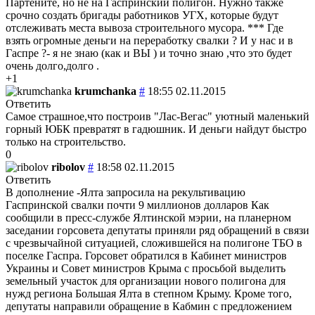
Партените, но не на Гаспринский полигон. Нужно также
срочно создать бригады работников УГХ, которые будут
отслеживать места вывоза строительного мусора. *** Где
взять огромные деньги на переработку свалки ? И у нас и в
Гаспре ?- я не знаю (как и ВЫ ) и точно знаю ,что это будет
очень долго,долго .
+1
krumchanka
#
18:55 02.11.2015
Ответить
Самое страшное,что построив "Лас-Вегас" уютный маленький
горный ЮБК превратят в гадюшник. И деньги найдут быстро
только на строительство.
0
ribolov
#
18:58 02.11.2015
Ответить
В дополнение -Ялта запросила на рекультивацию
Гаспринской свалки почти 9 миллионов долларов Как
сообщили в пресс-службе Ялтинской мэрии, на планерном
заседании горсовета депутаты приняли ряд обращений в связи
с чрезвычайной ситуацией, сложившейся на полигоне ТБО в
поселке Гаспра. Горсовет обратился в Кабинет министров
Украины и Совет министров Крыма с просьбой выделить
земельный участок для организации нового полигона для
нужд региона Большая Ялта в степном Крыму. Кроме того,
депутаты направили обращение в Кабмин с предложением