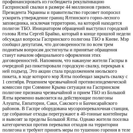
профинансировать из госбюджета рекультивацию
Гаспринской свалки в размере 44 миллионов гривен.
Президента Украины и правительство горсовет попросил
ускорить утверждение границ Ялтинского горно-лесного
заповедника, исключая территорию, на которой находится
полигон ТБО. Инициатором обращений выступил городской
голова Ялты Сергей Брайко, который в конце прошлой недели
обсуждал вопросы Гаспринского полигона ТБО в Киеве. Мэр
сообщил депутатам, что договоренности по всем трем
поднятым вопросам достигнуты и принятые обращения
станут началом официального оформления этих
договоренностей. Напомним, что накануне жители Гаспры в
очередной раз пикетировали городскую свалку, перекрыв к
ней подъезд. Это акции стала продолжением июльского
пикета, в ходе которого мэр Ялты пообещал закрыть свалку с
1 сентября. Решением чрезвычайной противоэпидемической
комиссии при Совмине Крыма ситуация на Гаспринском
полигоне признана чрезвычайной и прием ТБО из Большой
Ялты временно вывозится на действующие полигоны
Алушты, Евпатории, Саки, Сакского и Бахчисарайского
районов. В Гаспре оборудована мусороперевалочная станция,
где собранные отходы перегружают в 40-тонные контейнеры
и вывозят за пределы Большой Ялты. Однако жители поселка
категорически против перевалки отходов на территории
полигона и требуют принять меры по тушению горения в теле