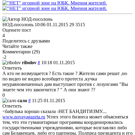
НОД-посолонь
10:06 01.11.2015
29
3515
Оцените пост
4
Поделитесь с друзьями
Читайте также
Комментарии (
29
)
-2
ribolov
#
10:18 01.11.2015
Ответить
А кто не возмущается ? Есть такие ? Жители сами решат ,но
по видео не видно всеобщего протеста ,кучка
неуравновешенных дам выступают против с лозунгами "Вы
знаете чем это закончится ? " А они знают ??
0
сало
#
11:25 01.11.2015
Ответить
<бабулька хорошо сказала -НЕТ БАНДИТИЗМУ....
www.novayagazeta.ru
Успех этого бизнеса может объясняться
тем, что эти гуманитарные программы координировались
государственными учреждениями, которые возглавлял либо
сам Белавенцев, либо его партнеры. Полпред президента и его