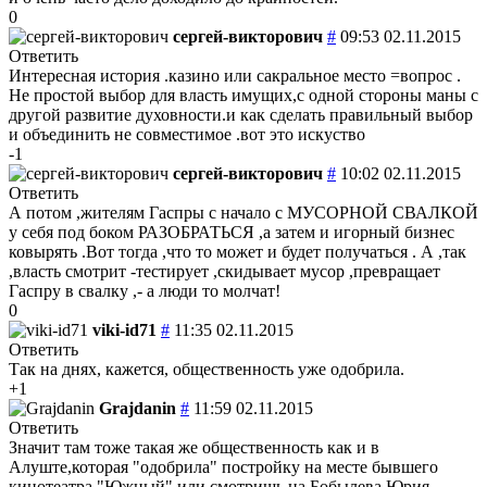
0
сергей-викторович
#
09:53 02.11.2015
Ответить
Интересная история .казино или сакральное место =вопрос .
Не простой выбор для власть имущих,с одной стороны маны с
другой развитие духовности.и как сделать правильный выбор
и объединить не совместимое .вот это искуство
-1
сергей-викторович
#
10:02 02.11.2015
Ответить
А потом ,жителям Гаспры с начало с МУСОРНОЙ СВАЛКОЙ
у себя под боком РАЗОБРАТЬСЯ ,а затем и игорный бизнес
ковырять .Вот тогда ,что то может и будет получаться . А ,так
,власть смотрит -тестирует ,скидывает мусор ,превращает
Гаспру в свалку ,- а люди то молчат!
0
viki-id71
#
11:35 02.11.2015
Ответить
Так на днях, кажется, общественность уже одобрила.
+1
Grajdanin
#
11:59 02.11.2015
Ответить
Значит там тоже такая же общественность как и в
Алуште,которая "одобрила" постройку на месте бывшего
кинотеатра "Южный",или смотришь на Бобылева Юрия