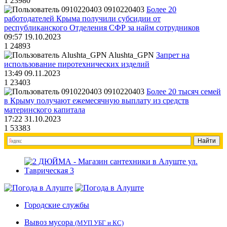
1
23980
0910220403
Более 20
работодателей Крыма получили субсидии от
республиканского Отделения СФР за найм сотрудников
09:57 19.10.2023
1
24893
Alushta_GPN
Запрет на
использование пиротехнических изделий
13:49 09.11.2023
1
23403
0910220403
Более 20 тысяч семей
в Крыму получают ежемесячную выплату из средств
материнского капитала
17:22 31.10.2023
1
53383
Городские службы
Вывоз мусора
(МУП УБГ и КС)