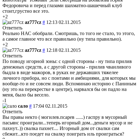
Федоровича и перед глазами шахматно-шашечный клуб
стоит,грустно все это.
+2
az777cz
#
12:13 02.11.2015
Ответить
Реально НАС обобрали. Смотришь, то того не стало, то этого,
а самое главное что все правильно (ну типа правильно).
+2
az777cz
#
12:18 02.11.2015
Ответить
По поводу игорной зоны: с одной стороны - ну типа прилив
денежных средств, а с другой стороны - прилив чванливого
быдла в виде мажоров, в руках не державших тяжелее
личного прибора, но с понтами и амбициями, для которых мы
вообще-то и не совсем люди. Вспоминаю историю с Паниным
(ну это на перекрестке в центре), нарвался бы он падло на
меня, было бы весело.
-1
сало
#
17:04 02.11.2015
Ответить
Вы правы некто ( могилев.псарев ......) гаспру в мусорный
пасьянс проиграли...теперь игорный дом...деньги мусор и не
пахнут..)) свалка пахнет.... Игорный дом от свалки сам
сбежит...кто поедет на свалку поиграть иль проиграться?