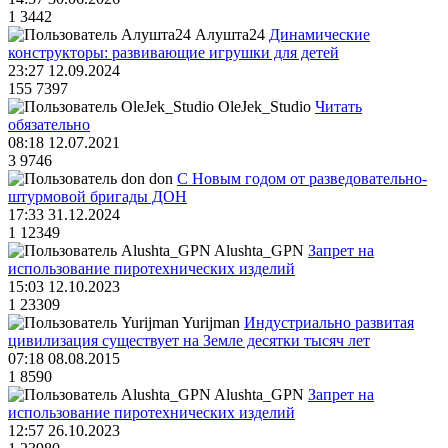
1
3442
Алушта24
Динамические
конструкторы: развивающие игрушки для детей
23:27 12.09.2024
155
7397
OleJek_Studio
Читать
обязательно
08:18 12.07.2021
3
9746
don
С Новым годом от разведовательно-
штурмовой бригады ДОН
17:33 31.12.2024
1
12349
Alushta_GPN
Запрет на
использование пиротехнических изделий
15:03 12.10.2023
1
23309
Yurijman
Индустриально развитая
цивилизация существует на Земле десятки тысяч лет
07:18 08.08.2015
1
8590
Alushta_GPN
Запрет на
использование пиротехнических изделий
12:57 26.10.2023