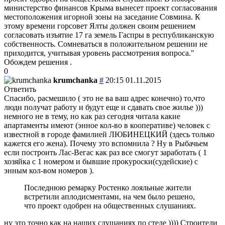
министерство финансов Крыма вынесет проект согласования
местоположения игорной зоны на заседание Совмина. К
этому времени горсовет Ялты должен своим решением
согласовать изъятие 17 га земель Гаспры в республиканскую
собственность. Сомневаться в положительном решении не
приходится, учитывая уровень рассмотрения вопроса."
Обождем решения .
0
krumchanka
#
20:15 01.11.2015
Ответить
Спасибо, расмешило ( это не ва ваш адрес конечно) то,что
люди получат работу и будут еще и сдавать свое жилье )))
немного не в тему, но как раз сегодня читала какие
апартаменты имеют (энное кол-во в кооперативе) человек с
известной в городе фамилией ЛЮБИНЕЦКИЙ (здесь только
кажется его жена). Почему это вспомнила ? Ну в Рыбачьем
если построить Лас-Вегас как раз все смогут заработать ( 1
хозяйка с 1 номером и бывшие прокуроски(судейские) с
энным кол-вом номеров ).
Последнюю ремарку Ростенко лояльные жители
встретили аплодисментами, на чем было решено,
что проект одобрен на общественных слушаниях.
ну это точно как на наших слушаниях по стеле )))) Строители