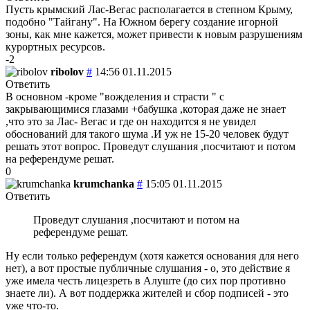
Пусть крымский Лас-Вегас располагается в степном Крыму,
подобно "Тайгану". На Южном берегу создание игорной
зоны, как мне кажется, может привести к новым разрушениям
курортных ресурсов.
-2
ribolov
#
14:56 01.11.2015
Ответить
В основном -кроме "вожделения и страсти " с
закрывающимися глазами +бабушка ,которая даже не знает
,что это за Лас- Вегас и где он находится я не увидел
обоснований для такого шума .И уж не 15-20 человек будут
решать этот вопрос. Проведут слушания ,посчитают и потом
на референдуме решат.
0
krumchanka
#
15:05 01.11.2015
Ответить
Проведут слушания ,посчитают и потом на
референдуме решат.
Ну если только референдум (хотя кажется основания для него
нет), а вот простые публичные слушания - о, это действие я
уже имела честь лицезреть в Алуште (до сих пор противно
знаете ли). А вот поддержка жителей и сбор подписей - это
уже что-то.