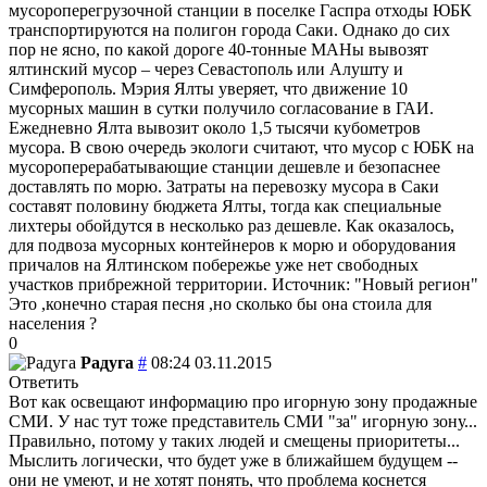
мусороперегрузочной станции в поселке Гаспра отходы ЮБК
транспортируются на полигон города Саки. Однако до сих
пор не ясно, по какой дороге 40-тонные МАНы вывозят
ялтинский мусор – через Севастополь или Алушту и
Симферополь. Мэрия Ялты уверяет, что движение 10
мусорных машин в сутки получило согласование в ГАИ.
Ежедневно Ялта вывозит около 1,5 тысячи кубометров
мусора. В свою очередь экологи считают, что мусор с ЮБК на
мусороперерабатывающие станции дешевле и безопаснее
доставлять по морю. Затраты на перевозку мусора в Саки
составят половину бюджета Ялты, тогда как специальные
лихтеры обойдутся в несколько раз дешевле. Как оказалось,
для подвоза мусорных контейнеров к морю и оборудования
причалов на Ялтинском побережье уже нет свободных
участков прибрежной территории. Источник: "Новый регион"
Это ,конечно старая песня ,но сколько бы она стоила для
населения ?
0
Радуга
#
08:24 03.11.2015
Ответить
Вот как освещают информацию про игорную зону продажные
СМИ. У нас тут тоже представитель СМИ "за" игорную зону...
Правильно, потому у таких людей и смещены приоритеты...
Мыслить логически, что будет уже в ближайшем будущем --
они не умеют, и не хотят понять, что проблема коснется