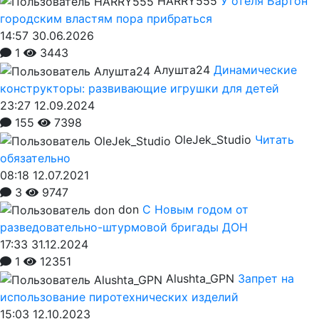
HARRY555
У отеля Бартон
городским властям пора прибраться
14:57 30.06.2026
1
3443
Алушта24
Динамические
конструкторы: развивающие игрушки для детей
23:27 12.09.2024
155
7398
OleJek_Studio
Читать
обязательно
08:18 12.07.2021
3
9747
don
С Новым годом от
разведовательно-штурмовой бригады ДОН
17:33 31.12.2024
1
12351
Alushta_GPN
Запрет на
использование пиротехнических изделий
15:03 12.10.2023