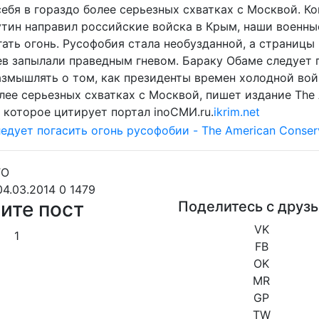
ебя в гораздо более серьезных схватках с Москвой. Ко
тин направил российские войска в Крым, наши военны
ать огонь. Русофобия стала необузданной, а страницы
в запылали праведным гневом. Бараку Обаме следует п
азмышлять о том, как президенты времен холодной вой
лее серьезных схватках с Москвой, пишет издание The
, которое цитирует портал inoСМИ.ru.
ikrim.net
04.03.2014
0
1479
ите пост
Поделитесь с друз
VK
1
FB
OK
MR
GP
TW