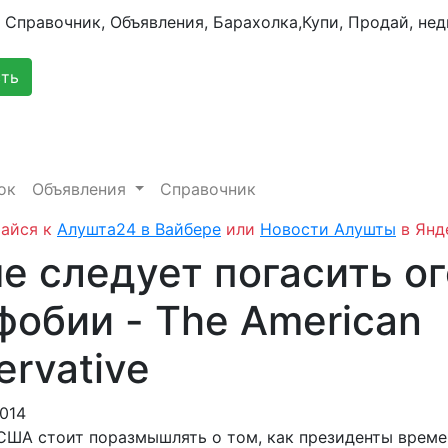
сть
ок
Объявления
Справочник
айся к
Алушта24 в Вайбере
или
Новости Алушты
в Янд
е следует погасить о
фобии - The American
ervative
2014
США стоит поразмышлять о том, как президенты време