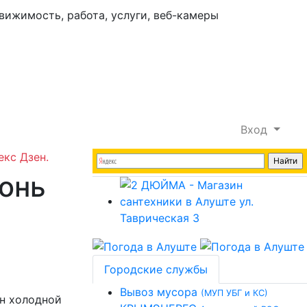
Вход
екс Дзен.
гонь
Городские службы
Вывоз мусора
(МУП УБГ и КС)
н холодной