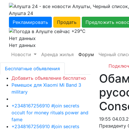
Алушта 24
Рекламировать
Продать
Предложить ново
+29℃
Нет данных
Нет данных
Новости
Аренда жилья
Форум
Черный спис
Подключ
Бесплатные объявления
Обам
Добавить объявление бесплатно
Ремешок для Xiaomi Mi Band 3
русо
military
Cons
+2348167256910 #join secrets
occult for money rituals power and
19:55 04.03.
fame
Президенту 
+2348167256910 #join secrets