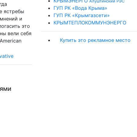
КРЫМЭНЕРГО
Алуштинский РЭС
гда
ГУП РК «Вода Крыма»
е ястребы
ГУП РК «Крымгазсети»
 мнений и
КРЫМТЕПЛОКОММУНЭНЕРГО
огасить это
ны вели себя
Купить это рекламное место
 American
ьями