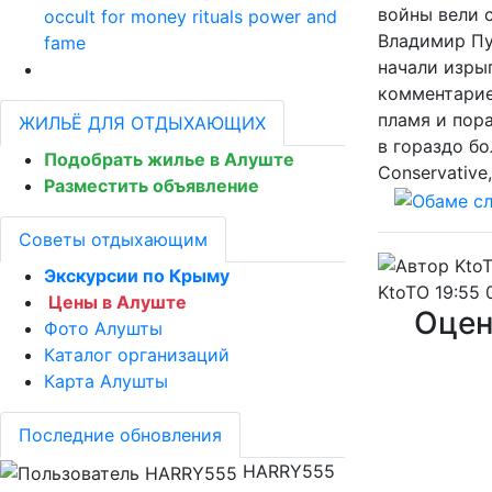
войны вели с
occult for money rituals power and
Владимир Пу
fame
начали изрыг
комментарие
пламя и пор
ЖИЛЬЁ ДЛЯ ОТДЫХАЮЩИХ
в гораздо бо
Подобрать жилье в Алуште
Conservative
Разместить объявление
Советы отдыхающим
Экскурсии по Крыму
KtoTO
19:55 
Цены в Алуште
Оцен
Фото Алушты
Каталог организаций
Карта Алушты
Последние обновления
HARRY555