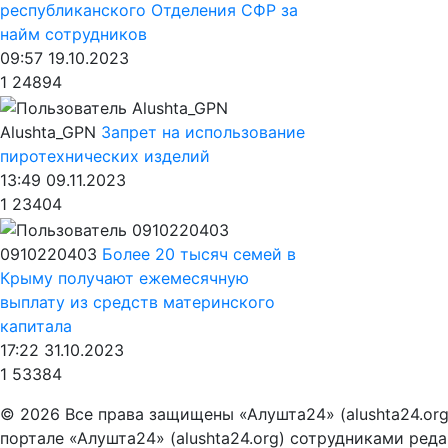
республиканского Отделения СФР за
найм сотрудников
09:57 19.10.2023
1
24894
Alushta_GPN
Запрет на использование
пиротехнических изделий
13:49 09.11.2023
1
23404
0910220403
Более 20 тысяч семей в
Крыму получают ежемесячную
выплату из средств материнского
капитала
17:22 31.10.2023
1
53384
© 2026 Все права защищены «Алушта24» (alushta24.or
портале «Алушта24» (alushta24.org) сотрудниками ред