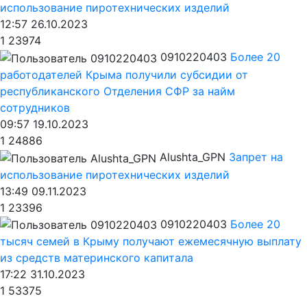
использование пиротехнических изделий
12:57 26.10.2023
1
23974
0910220403
Более 20
работодателей Крыма получили субсидии от
республиканского Отделения СФР за найм
сотрудников
09:57 19.10.2023
1
24886
Alushta_GPN
Запрет на
использование пиротехнических изделий
13:49 09.11.2023
1
23396
0910220403
Более 20
тысяч семей в Крыму получают ежемесячную выплату
из средств материнского капитала
17:22 31.10.2023
1
53375