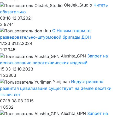
OleJek_Studio
Читать
обязательно
08:18 12.07.2021
3
9744
don
С Новым годом от
разведовательно-штурмовой бригады ДОН
17:33 31.12.2024
1
12345
Alushta_GPN
Запрет на
использование пиротехнических изделий
15:03 12.10.2023
1
23303
Yurijman
Индустриально
развитая цивилизация существует на Земле десятки
тысяч лет
07:18 08.08.2015
1
8582
Alushta_GPN
Запрет на