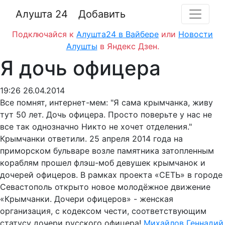
Алушта 24
Добавить
Подключайся к
Алушта24 в Вайбере
или
Новости
Алушты
в Яндекс Дзен.
Я дочь офицера
19:26 26.04.2014
Все помнят, интернет-мем: "Я сама крымчанка, живу
тут 50 лет. Дочь офицера. Просто поверьте у нас не
все так однозначно Никто не хочет отделения."
Крымчанки ответили.
25 апреля 2014 года на
приморском бульваре возле памятника затопленным
кораблям прошел флэш-моб девушек крымчанок и
дочерей офицеров. В рамках проекта «СЕТЬ» в городе
Севастополь открыто новое молодёжное движение
«Крымчанки. Дочери офицеров» - женская
организация, с кодексом чести, соответствующим
статусу дочери русского офицера!
Михайлов Геннадий