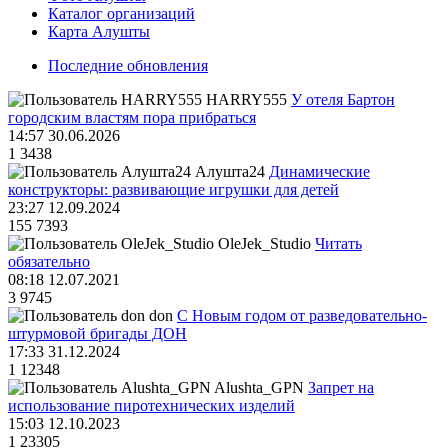
Каталог организаций
Карта Алушты
Последние обновления
HARRY555
У отеля Бартон
городским властям пора прибраться
14:57 30.06.2026
1
3438
Алушта24
Динамические
конструкторы: развивающие игрушки для детей
23:27 12.09.2024
155
7393
OleJek_Studio
Читать
обязательно
08:18 12.07.2021
3
9745
don
С Новым годом от разведовательно-
штурмовой бригады ДОН
17:33 31.12.2024
1
12348
Alushta_GPN
Запрет на
использование пиротехнических изделий
15:03 12.10.2023
1
23305