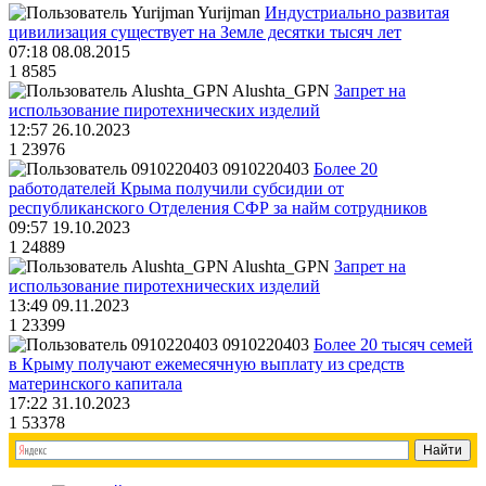
Yurijman
Индустриально развитая
цивилизация существует на Земле десятки тысяч лет
07:18 08.08.2015
1
8585
Alushta_GPN
Запрет на
использование пиротехнических изделий
12:57 26.10.2023
1
23976
0910220403
Более 20
работодателей Крыма получили субсидии от
республиканского Отделения СФР за найм сотрудников
09:57 19.10.2023
1
24889
Alushta_GPN
Запрет на
использование пиротехнических изделий
13:49 09.11.2023
1
23399
0910220403
Более 20 тысяч семей
в Крыму получают ежемесячную выплату из средств
материнского капитала
17:22 31.10.2023
1
53378