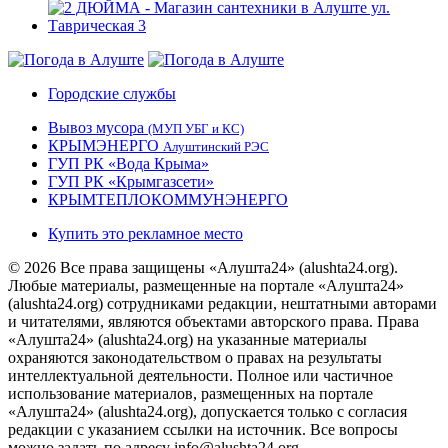
Городские службы
Вывоз мусора
(МУП УБГ и КС)
КРЫМЭНЕРГО
Алуштинский РЭС
ГУП РК «Вода Крыма»
ГУП РК «Крымгазсети»
КРЫМТЕПЛОКОММУНЭНЕРГО
Купить это рекламное место
© 2026 Все права защищены «Алушта24» (alushta24.org).
Любые материалы, размещенные на портале «Алушта24»
(alushta24.org) сотрудниками редакции, нештатными авторами
и читателями, являются объектами авторского права. Права
«Алушта24» (alushta24.org) на указанные материалы
охраняются законодательством о правах на результаты
интеллектуальной деятельности. Полное или частичное
использование материалов, размещенных на портале
«Алушта24» (alushta24.org), допускается только с согласия
редакции с указанием ссылки на источник. Все вопросы
можно задать по адресу info@alushta24.org.