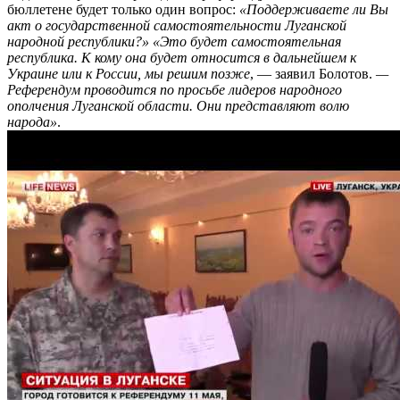
бюллетене будет только один вопрос:
«Поддерживаете ли Вы
акт о государственной самостоятельности Луганской
народной республики?»
«Это будет самостоятельная
республика. К кому она будет относится в дальнейшем к
Украине или к России, мы решим позже
, — заявил Болотов.
—
Референдум проводится по просьбе лидеров народного
ополчения Луганской области. Они представляют волю
народа»
.