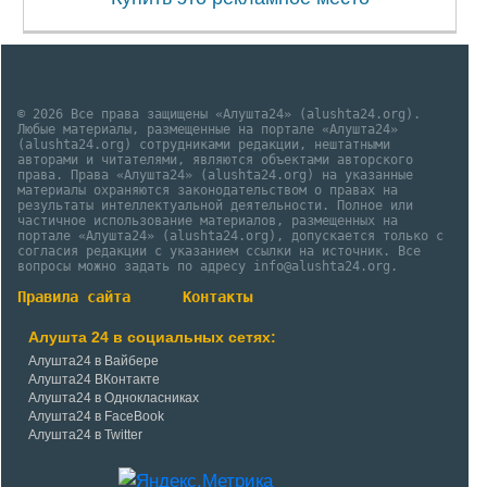
© 2026 Все права защищены «Алушта24» (alushta24.org).
Любые материалы, размещенные на портале «Алушта24»
(alushta24.org) сотрудниками редакции, нештатными
авторами и читателями, являются объектами авторского
права. Права «Алушта24» (alushta24.org) на указанные
материалы охраняются законодательством о правах на
результаты интеллектуальной деятельности. Полное или
частичное использование материалов, размещенных на
портале «Алушта24» (alushta24.org), допускается только с
согласия редакции с указанием ссылки на источник. Все
вопросы можно задать по адресу info@alushta24.org.
Правила сайта
Контакты
Алушта 24 в социальных сетях:
Алушта24 в Вайбере
Алушта24 ВКонтакте
Алушта24 в Однокласниках
Алушта24 в FaceBook
Алушта24 в Twitter