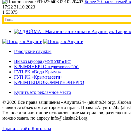
0910220403
Более 20 тысяч семей 
17:22 31.10.2023
1
53375
Городские службы
Вывоз мусора
(МУП УБГ и КС)
КРЫМЭНЕРГО
Алуштинский РЭС
ГУП РК «Вода Крыма»
ГУП РК «Крымгазсети»
КРЫМТЕПЛОКОММУНЭНЕРГО
Купить это рекламное место
© 2026 Все права защищены «Алушта24» (alushta24.org). Любы
являются объектами авторского права. Права «Алушта24» (alush
Полное или частичное использование материалов, размещенных 
можно задать по адресу info@alushta24.org.
Правила сайта
Контакты