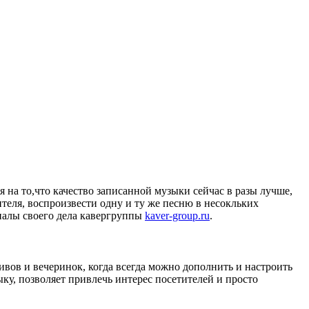
 на то,что качество записанной музыки сейчас в разы лучше,
теля, воспроизвести одну и ту же песню в несокльких
налы своего дела кавергруппы
kaver-group.ru
.
вов и вечеринок, когда всегда можно дополнить и настроить
, позволяет привлечь интерес посетителей и просто