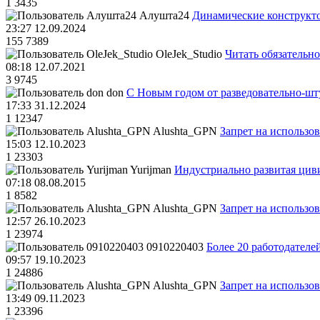
1
3435
Алушта24
Динамические конструкт
23:27 12.09.2024
155
7389
OleJek_Studio
Читать обязательно
08:18 12.07.2021
3
9745
don
С Новым годом от разведовательно-ш
17:33 31.12.2024
1
12347
Alushta_GPN
Запрет на использо
15:03 12.10.2023
1
23303
Yurijman
Индустриально развитая циви
07:18 08.08.2015
1
8582
Alushta_GPN
Запрет на использо
12:57 26.10.2023
1
23974
0910220403
Более 20 работодател
09:57 19.10.2023
1
24886
Alushta_GPN
Запрет на использо
13:49 09.11.2023
1
23396