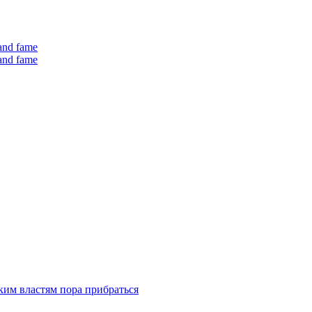
 and fame
 and fame
ким властям пора прибраться