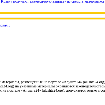
в Крыму получают ежемесячную выплату из средств материнског
е материалы, размещенные на портале «Алушта24» (alushta24.or
ta24.org) на указанные материалы охраняются законодательством
на портале «Алушта24» (alushta24.org), допускается только с с