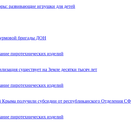
оры: развивающие игрушки для детей
турмовой бригады ДОН
вание пиротехнических изделий
лизация существует на Земле десятки тысяч лет
вание пиротехнических изделий
ей Крыма получили субсидии от республиканского Отделения СФ
вание пиротехнических изделий