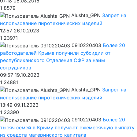
07:18 08.08.2015
1
8579
Alushta_GPN
Запрет на
использование пиротехнических изделий
12:57 26.10.2023
1
23971
0910220403
Более 20
работодателей Крыма получили субсидии от
республиканского Отделения СФР за найм
сотрудников
09:57 19.10.2023
1
24881
Alushta_GPN
Запрет на
использование пиротехнических изделий
13:49 09.11.2023
1
23390
0910220403
Более 20
тысяч семей в Крыму получают ежемесячную выплату
из средств материнского капитала