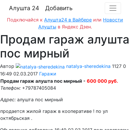
Алушта 24
Добавить
Подключайся к
Алушта24 в Вайбере
или
Новости
Алушты
в Яндекс Дзен.
Продам гараж алушта
пос мирный
Автор
natalya-sheredekina
1127
0
16:49 02.03.2017
Гаражи
Продам гараж алушта пос мирный -
600 000 руб.
Телефон:
+79787405084
Адрес:
алушта пос мирный
продается жилой гараж в кооперативе ! по ул
октябрьская .
Объявление добавлено
16:49 02.03.2017
пользователем