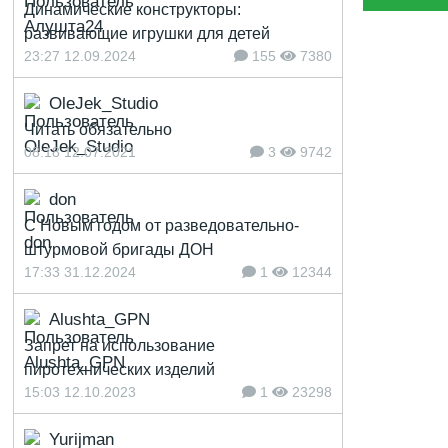
Динамические конструкторы:
развивающие игрушки для детей
23:27 12.09.2024
155
7380
OleJek_Studio
Читать обязательно
08:18 12.07.2021
3
9742
don
С Новым годом от разведовательно-
штурмовой бригады ДОН
17:33 31.12.2024
1
12344
Alushta_GPN
Запрет на использование
пиротехнических изделий
15:03 12.10.2023
1
23298
Yurijman