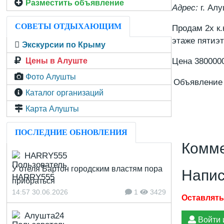
Разместить объявление
Адрес:
г. Алу
СОВЕТЫ ОТДЫХАЮЩИМ
Продам 2х к.
этаже пятиэ
Экскурсии по Крыму
Цены в Алуште
Цена 380000
Фото Алушты
Объявление
Каталог организаций
Карта Алушты
ПОСЛЕДНИЕ ОБНОВЛЕНИЯ
Комме
HARRY555
У отеля Бартон городским властям пора
Напис
прибраться
14:57 30.06.2026
1
3429
Алушта24
Войти 