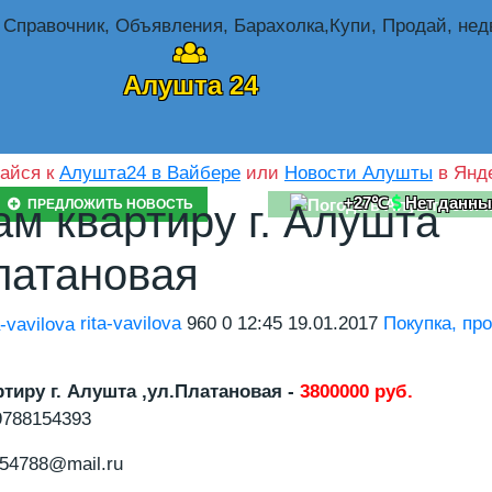
Алушта 24
айся к
Алушта24 в Вайбере
или
Новости Алушты
в Янде
+27℃
Нет данны
ПРЕДЛОЖИТЬ НОВОСТЬ
м квартиру г. Алушта
латановая
rita-vavilova
960
0
12:45 19.01.2017
Покупка, пр
тиру г. Алушта ,ул.Платановая -
3800000 руб.
788154393
54788@mail.ru