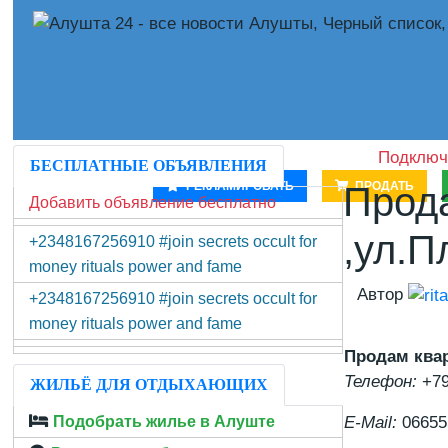
Подключ
БЕСПЛАТНЫЕ ОБЪЯВЛЕНИЯ
РЕКЛАМИРОВАТЬ
ПРОДАТЬ
Прода
Добавить объявление бесплатно
,ул.П
+2348167256910 #join secrets occult for
money rituals power and fame
Автор
+2348167256910 #join secrets occult for
money rituals power and fame
Продам квар
Телефон:
+79
ЖИЛЬЁ ДЛЯ ОТДЫХАЮЩИХ
Подобрать жилье в Алуште
E-Mail:
06655