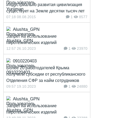
Индустриально развитая цивилизация
существует на Земле десятки тысяч лет
07:18 08.08.2015
1
8577
Alushta_GPN
Запрет на использование
пиротехнических изделий
12:57 26.10.2023
1
23970
0910220403
Более 20 работодателей Крыма
получили субсидии от республиканского
Отделения СФР за найм сотрудников
09:57 19.10.2023
1
24880
Alushta_GPN
Запрет на использование
пиротехнических изделий