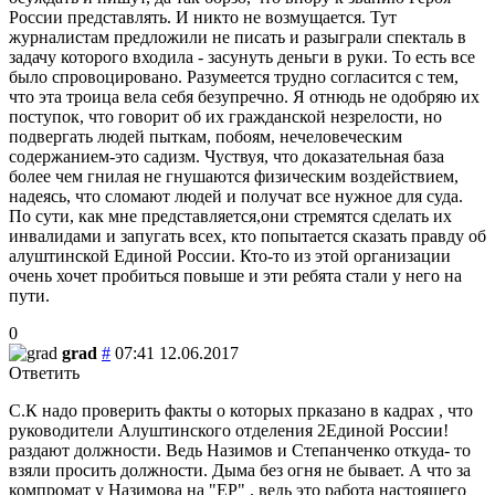
России представлять. И никто не возмущается. Тут
журналистам предложили не писать и разыграли спекталь в
задачу которого входила - засунуть деньги в руки. То есть все
было спровоцировано. Разумеется трудно согласится с тем,
что эта троица вела себя безупречно. Я отнюдь не одобряю их
поступок, что говорит об их гражданской незрелости, но
подвергать людей пыткам, побоям, нечеловеческим
содержанием-это садизм. Чуствуя, что доказательная база
более чем гнилая не гнушаются физическим воздействием,
надеясь, что сломают людей и получат все нужное для суда.
По сути, как мне представляется,они стремятся сделать их
инвалидами и запугать всех, кто попытается сказать правду об
алуштинской Единой России. Кто-то из этой организации
очень хочет пробиться повыше и эти ребята стали у него на
пути.
0
grad
#
07:41 12.06.2017
Ответить
С.К надо проверить факты о которых прказано в кадрах , что
руководители Алуштинского отделения 2Единой России!
раздают должности. Ведь Назимов и Степанченко откуда- то
взяли просить должности. Дыма без огня не бывает. А что за
компромат у Назимова на "ЕР" , ведь это работа настоящего