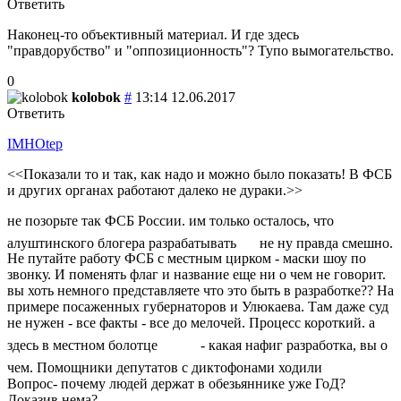
Ответить
Наконец-то объективный материал. И где здесь
"правдорубство" и "оппозиционность"? Тупо вымогательство.
0
kolobok
#
13:14 12.06.2017
Ответить
IMHOtep
<<Показали то и так, как надо и можно было показать! В ФСБ
и других органах работают далеко не дураки.>>
не позорьте так ФСБ России. им только осталось, что
алуштинского блогера разрабатывать
не ну правда смешно.
Не путайте работу ФСБ с местным цирком - маски шоу по
звонку. И поменять флаг и название еще ни о чем не говорит.
вы хоть немного представляете что это быть в разработке?? На
примере посаженных губернаторов и Улюкаева. Там даже суд
не нужен - все факты - все до мелочей. Процесс короткий. а
здесь в местном болотце
- какая нафиг разработка, вы о
чем. Помощники депутатов с диктофонами ходили
Вопрос- почему людей держат в обезьяннике уже ГоД?
Доказив нема?