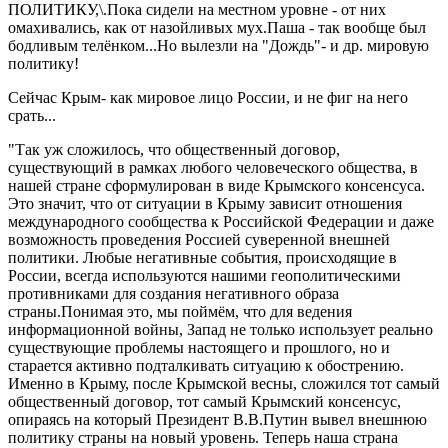
ПОЛИТИКУ,\.Пока сидели на местном уровне - от них
омахивались, как от назойливых мух.Паша - так вообще был
бодливым телёнком...Но вылезли на "Дождь"- и др. мировую
политику!
Сейчас Крым- как мировое лицо России, и не фиг на него
срать...
"Так уж сложилось, что общественный договор,
существующий в рамках любого человеческого общества, в
нашей стране сформулирован в виде Крымского консенсуса.
Это значит, что от ситуации в Крыму зависит отношения
международного сообщества к Российской Федерации и даже
возможность проведения Россией суверенной внешней
политики. Любые негативные события, происходящие в
России, всегда используются нашими геополитическими
противниками для создания негативного образа
страны.Понимая это, мы поймём, что для ведения
информационной войны, Запад не только использует реально
существующие проблемы настоящего и прошлого, но и
старается активно подталкивать ситуацию к обострению.
Именно в Крыму, после Крымской весны, сложился тот самый
общественный договор, тот самый Крымский консенсус,
опираясь на который Президент В.В.Путин вывел внешнюю
политику страны на новый уровень. Теперь наша страна