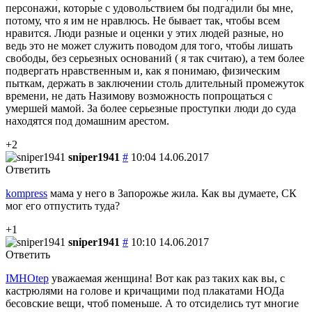
персонажи, которые с удовольствием бы подгадили бы мне,
потому, что я им не нравлюсь. Не бывает так, чтобы всем
нравится. Люди разные и оценки у этих людей разные, но
ведь это не может служить поводом для того, чтобы лишать
свободы, без серьезных оснований ( я так считаю), а тем более
подвергать нравственным и, как я понимаю, физическим
пыткам, держать в заключении столь длительный промежуток
времени, не дать Назимову возможность попрощаться с
умершей мамой. За более серьезные проступки люди до суда
находятся под домашним арестом.
+2
sniper1941
#
10:04 14.06.2017
Ответить
kompress
мама у него в Запорожье жила. Как вы думаете, СК
мог его отпустить туда?
+1
sniper1941
#
10:10 14.06.2017
Ответить
IMHOtep
уважаемая женщина! Вот как раз таких как вы, с
кастрюлями на голове и кричащими под плакатами НОДа
бесовские вещи, чтоб поменьше. А то отсиделись тут многие