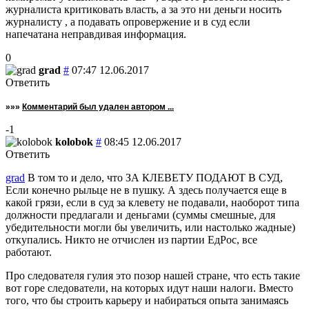
журналиста критиковать власть, а за это ни деньги носить
журналисту , а подавать опровержение и в суд если
напечатана неправдивая информация.
0
grad
#
07:47 12.06.2017
Ответить
»»»
Комментарий был удален автором ...
-1
kolobok
#
08:45 12.06.2017
Ответить
grad
В том то и дело, что ЗА КЛЕВЕТУ ПОДАЮТ В СУД,
Если конечно рыльце не в пушку. А здесь получается еще в
какой грязи, если в суд за клевету не подавали, наоборот типа
должности предлагали и деньгами (суммы смешные, для
убедительности могли бы увеличить, или настолько жадные)
откупались. Никто не отчислен из партии ЕдРос, все
работают.
Про следователя гулия это позор нашей стране, что есть такие
вот горе следователи, на которых идут наши налоги. Вместо
того, что бы строить карьеру и набираться опыта занимаясь