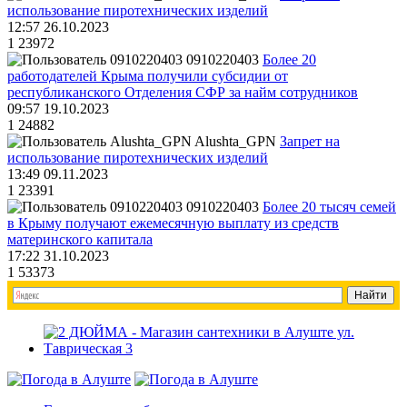
использование пиротехнических изделий
12:57 26.10.2023
1
23972
0910220403
Более 20
работодателей Крыма получили субсидии от
республиканского Отделения СФР за найм сотрудников
09:57 19.10.2023
1
24882
Alushta_GPN
Запрет на
использование пиротехнических изделий
13:49 09.11.2023
1
23391
0910220403
Более 20 тысяч семей
в Крыму получают ежемесячную выплату из средств
материнского капитала
17:22 31.10.2023
1
53373