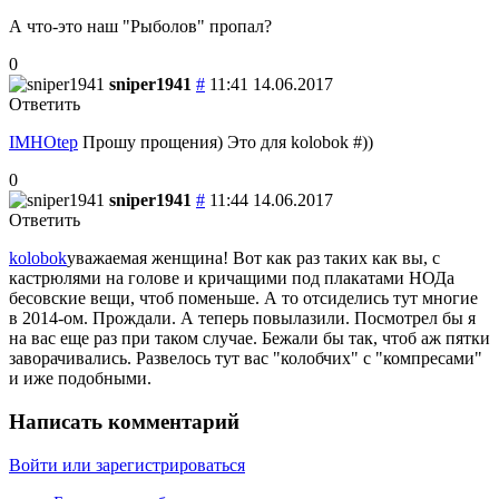
А что-это наш "Рыболов" пропал?
0
sniper1941
#
11:41 14.06.2017
Ответить
IMHOtep
Прошу прощения) Это для kolobok #))
0
sniper1941
#
11:44 14.06.2017
Ответить
kolobok
уважаемая женщина! Вот как раз таких как вы, с
кастрюлями на голове и кричащими под плакатами НОДа
бесовские вещи, чтоб поменьше. А то отсиделись тут многие
в 2014-ом. Прождали. А теперь повылазили. Посмотрел бы я
на вас еще раз при таком случае. Бежали бы так, чтоб аж пятки
заворачивались. Развелось тут вас "колобчих" с "компресами"
и иже подобными.
Написать комментарий
Войти или зарегистрироваться