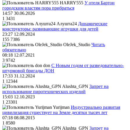
HARRY555
У отеля Бартон
городским властям пора прибраться
14:57 30.06.2026
1
3431
Алушта24
Динамические
конструкторы: развивающие игрушки для детей
23:27 12.09.2024
155
7386
OleJek_Studio
Читать
обязательно
08:18 12.07.2021
3
9742
don
С Новым годом от разведовательно-
штурмовой бригады ДОН
17:33 31.12.2024
1
12344
Alushta_GPN
Запрет на
использование пиротехнических изделий
15:03 12.10.2023
1
23301
Yurijman
Индустриально развитая
цивилизация существует на Земле десятки тысяч лет
07:18 08.08.2015
1
8580
Alushta_GPN
Запрет на