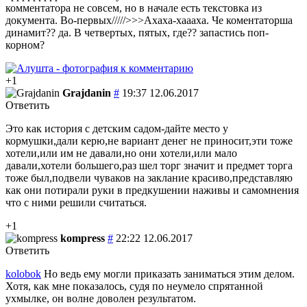
комментатора не совсем, но в начале есть текстовка из
документа. Во-первых/////>>>Ахаха-хаааха. Че коментаторша
динамит?? да. В четвертых, пятых, где?? запастись поп-
корном?
+1
Grajdanin
#
19:37 12.06.2017
Ответить
Это как история с детским садом-дайте место у
кормушки,дали керю,не вариант денег не приносит,эти тоже
хотели,или им не давали,но они хотели,или мало
давали,хотели большего,раз шел торг значит и предмет торга
тоже был,подвели чуваков на заклание красиво,представляю
как они потирали руки в предкушении наживы и самомнения
что с ними решили считаться.
+1
kompress
#
22:22 12.06.2017
Ответить
kolobok
Но ведь ему могли приказать заниматься этим делом.
Хотя, как мне показалось, судя по неумело спрятанной
ухмылке, он волне доволен результатом.