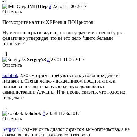
-2
IMHOtep
#
22:53 11.06.2017
Ответить
Посмотрите на этих ХЕРоев и ПОЦриотов!
Ну и что теперь скажут те, кто до усрачки и с пеной у рта
фанатично утверждал что вё это дело "шито белыми
нитками"?
+1
Sergey78
#
23:01 11.06.2017
Ответить
kolobok
2:30 смотрим - требуют снять уголовное дело и
назначить Степанченко - начальником предприятия, а
назимова посадить на руководящую должность в
администрации Алушты. Или проще сказать, что голос их
подделан?
+2
kolobok
#
23:58 11.06.2017
Ответить
Sergey78
должен быть диалог с фактом вымогательства, а не
фразы, вырванные из какого то разговора.