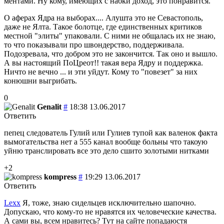
ментами. Ну кому, имеющих с набки доход, это понравится.
О аферах Ядра на выборах.... Алушта это не Севастополь,
даже не Ялта. Такое болотце, где единственных критиков
местной "элиты" упаковали. С ними не общалась их не знаю,
то что показывали про швондерство, поддерживала.
Подозревала, что добром это не закончится. Так оно и вышло.
А вы настоящий ПоЦреот!! такая вера Ядру и поддержка.
Ничто не вечно ... и эти уйдут. Кому то "повезет" за них
конюшни выгрибать.
0
Genalit
#
18:38 13.06.2017
Ответить
пепец следователь Гулий или Гулиев тупой как валенок факта
вымогательства нет а 555 канал вообще больны что такоую
уйню транслировать все это дело сшито золотыми нитками
+2
kompress
#
19:29 13.06.2017
Ответить
Lexx
Я, тоже, знаю сидельцев исключительно шапочно.
Допускаю, что кому-то не нравятся их человеческие качества.
А сами вы, всем нравитесь? Тут на сайте попадаюстя