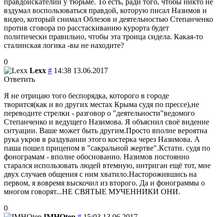
правдоискателий у тюрьме. То есть, ради того, чтобы никто не
вздумал воспользоваться правдой, которую писал Назимов и
видео, который снимал Облезов и деятельностью Степанченко
против сговора по расстаскиванию курорта будет
политически правильно, чтобы эта троица сидела. Какая-то
сталинская логика -вы не находите?
0
Lexx
#
14:38 13.06.2017
Ответить
Я не отрицаю того беспорядка, которого в городе
творится(как и во других местах Крыма судя по прессе),не
переводите стрелки - разговор о "деятельности"ведомого
Степанченко и ведущего Назимова. Я объяснил своё видение
ситуации. Ваше может быть другим.Просто вполне вероятна
рука укров в раздувании этого костерка через Назимова. А
паша пошел прицепом в "сакральной жертве".Кстати. судя по
фонограмам - вполне обоснованно. Назимов постоянно
старался использовать людей втемную, интриган ещё тот, мне
двух случаев общения с ним хватило.Насторожившись на
первом, я вовремя выскочил из второго. Да и фонограммы о
многом говорят...НЕ СВЯТЫЕ МУЧЕННИКИ ОНИ.
0
IMHOtep
#
15:03 13.06.2017