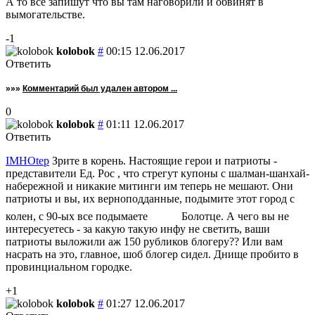
А то все запишут что вы там наговорили и обвинят в
вымогательстве.
-1
kolobok
#
00:15 12.06.2017
Ответить
»»»
Комментарий был удален автором ...
0
kolobok
#
01:11 12.06.2017
Ответить
IMHOtep
Зрите в корень. Настоящие герои и патриоты -
представители Ед. Рос , что стрегут купоны с шалман-шанхай-
набережной и никакие митинги им теперь не мешают. Они
патриоты и вы, их верноподданные, подымите этот город с
колен, с 90-ых все подымаете
Болотце. А чего вы не
интересуетесь - за какую такую инфу не светить, ваши
патриоты выложили аж 150 рубликов блогеру?? Или вам
насрать на это, главное, шоб блогер сидел. Днище пробито в
провинциальном городке.
+1
kolobok
#
01:27 12.06.2017