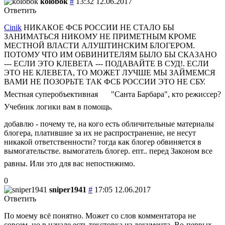
kolobok
#
13:32 12.06.2017
Ответить
Cinik
НИКАКОЕ ФСБ РОССИИ НЕ СТАЛО БЫ
ЗАНИМАТЬСЯ НИКОМУ НЕ ПРИМЕТНЫМ КРОМЕ
МЕСТНОЙ ВЛАСТИ АЛУШТИНСКИМ БЛОГЕРОМ.
ПОТОМУ ЧТО ИМ ОБВИНИТЕЛЯМ БЫЛО БЫ СКАЗАНО
--- ЕСЛИ ЭТО КЛЕВЕТА --- ПОДАВАЙТЕ В СУД!. ЕСЛИ
ЭТО НЕ КЛЕВЕТА, ТО МОЖЕТ ЛУЧШЕ МЫ ЗАЙМЕМСЯ
ВАМИ НЕ ПОЗОРЬТЕ ТАК ФСБ РОССИИ ЭТО НЕ СБУ.
Местная суперобъективная
"Санта Барбара", кто режиссер?
Учебник логики вам в помощь.
добавлю - почему те, на кого есть обличительные материалы
блогера, платившие за их не распространение, не несут
никакой ответственности? тогда как блогер обвиняется в
вымогательстве. вымогатель блогер. епт.. перед Законом все
равны. Или это для вас непостижимо.
0
sniper1941
#
17:05 12.06.2017
Ответить
По моему всё понятно. Может со слов комментатора не
совсем, но в начале есть текстовка из документа. Во-первых