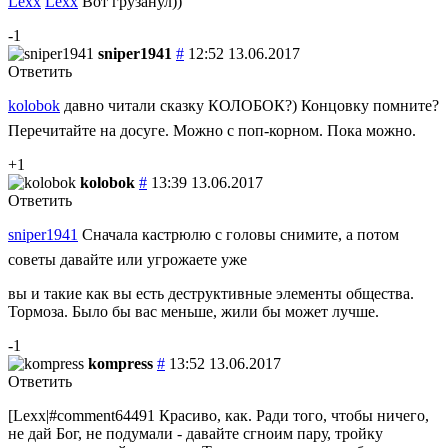
Lexx
Lexx
Вот грузанул))
-1
sniper1941
#
12:52 13.06.2017
Ответить
kolobok
давно читали сказку КОЛОБОК?) Концовку помните?
Перечитайте на досуге. Можно с поп-корном. Пока можно.
+1
kolobok
#
13:39 13.06.2017
Ответить
sniper1941
Сначала кастрюлю с головы снимите, а потом
советы давайте или угрожаете уже
вы и такие как вы есть деструктивные элементы общества.
Тормоза. Было бы вас меньше, жили бы может лучше.
-1
kompress
#
13:52 13.06.2017
Ответить
[Lexx|#comment64491 Красиво, как. Ради того, чтобы ничего,
не дай Бог, не подумали - давайте сгноим пару, тройку