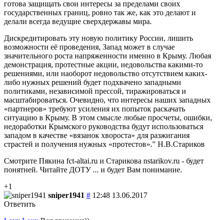
готова защищать свои интересы за пределами своих
государственных границ, ровно так же, как это делают и
делали всегда ведущие сверхдержавы мира.
Дискредитировать эту новую политику России, лишить
возможности её проведения, Запад может в случае
значительного роста напряженности именно в Крыму. Любая
демонстрация, протестные акции, недовольства какими-то
решениями, или наоборот недовольство отсутствием каких-
либо нужных решений будет подхвачено западными
политиками, независимой прессой, тиражироваться и
масштабироваться. Очевидно, что интересы наших западных
«партнеров» требуют усиления их попыток раскачать
ситуацию в Крыму. В этом смысле любые просчеты, ошибки,
недоработки Крымского руководства будут использоваться
западом в качестве «вязанок хвороста» для разжигания
страстей и получения нужных «протестов»." Н.В.Стариков
Смотрите Пякина fct-altai.ru и Старикова nstarikov.ru - будет
понятней. Читайте ДОТУ ... и будет Вам понимание.
+1
sniper1941
#
12:48 13.06.2017
Ответить