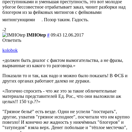
преступниками и уменьшая преступность, это вот молодое
убогое бессовестное отрабатывает заказ, чинит разборки над
блогером из за фейковых митингов с фейковыми
митингующими
. Позор таким. Гадость.
-2
IMHOtep
#
09:43 12.06.2017
Ответить
kolobok
должен быть диалог с фактом вымогательства, а не фразы,
вырванные из какого то разговора.
Показали то и так, как надо и можно было показать! В ФСБ и
других органах работают далеко не дураки.
Логично спросить - что же это за такие обличительные
материалы представителей Ед. Рос., что они выложили аж
целых!! 150 т.р.??
"Грязное бельё" есть везде. Одни не успели "постирать",
другие, ухватив "грязное исподнее", посчитали что им крупно
повезло! И конечно же жадность у никчёмных "блогеров" и
"татупедов" взяла верх. Денег побольше и "тёплое местечко",