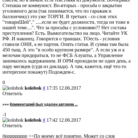
Степаша не коммунист. Во-вторых - просьба о закрытии
уголовного дела (так понимается, что по гаражам и
баллончику) это уже ТОРГИ. В третьих - со слов этих
"товариШей"," .....если не будет должности, тогда он тоже в
нашей теме....". Что за просьбы с условиями?? Нет состава
преступления? Есть. Вымогательство на лицо. Читайте УК
РФ. И наконец. Говорится о траншах. ТОесть - условия
ставили ОНИ, а не партия. Опять статья. И сумма там была
450 тыщ. А это "в особо крупном размере". А если уж и к
мелочам придираться, то не ФСБ Алушты, а Управление
занималось задержанием. И ОРМ проходили не один день, а
пару месяцев (судя из доклада). А там, кажется, ещё что-то
интересное покажут) Подождем-с.
0
kolobok
#
17:35 12.06.2017
Ответить
»»»
Комментарий был удален автором ...
-1
kolobok
#
17:42 12.06.2017
Ответить
бррррррррр <<По моему всё понятно. Может со слов