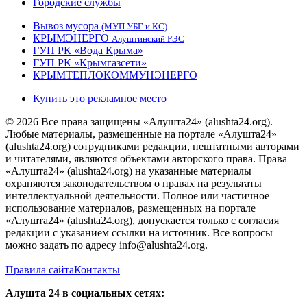
Городские службы
Вывоз мусора
(МУП УБГ и КС)
КРЫМЭНЕРГО
Алуштинский РЭС
ГУП РК «Вода Крыма»
ГУП РК «Крымгазсети»
КРЫМТЕПЛОКОММУНЭНЕРГО
Купить это рекламное место
© 2026 Все права защищены «Алушта24» (alushta24.org).
Любые материалы, размещенные на портале «Алушта24»
(alushta24.org) сотрудниками редакции, нештатными авторами
и читателями, являются объектами авторского права. Права
«Алушта24» (alushta24.org) на указанные материалы
охраняются законодательством о правах на результаты
интеллектуальной деятельности. Полное или частичное
использование материалов, размещенных на портале
«Алушта24» (alushta24.org), допускается только с согласия
редакции с указанием ссылки на источник. Все вопросы
можно задать по адресу info@alushta24.org.
Правила сайта
Контакты
Алушта 24 в социальных сетях: