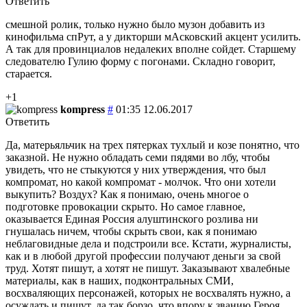
Ответить
смешной ролик, только нужно было музон добавить из
кинофильма спРут, а у дикторши мАсковский акцент усилить.
А так для провинциалов недалеких вполне сойдет. Старшему
следователю Гулию форму с погонами. Складно говорит,
старается.
+1
kompress
#
01:35 12.06.2017
Ответить
Да, матерьяльчик на трех пятерках тухлый и козе понятно, что
заказной. Не нужно обладать семи пядями во лбу, чтобы
увидеть, что не стыкуются у них утверждения, что был
компромат, но какой компромат - молчок. Что они хотели
выкупить? Воздух? Как я понимаю, очень многое о
подготовке провокации скрыто. Но самое главное,
оказывается Единая Россия алуштинского розлива ни
гнушалась ничем, чтобы скрыть свои, как я понимаю
неблаговидные дела и подстроили все. Кстати, журналисты,
как и в любой другой профессии получают деньги за свой
труд. Хотят пишут, а хотят не пишут. Заказывают хвалебные
материалы, как в наших, подконтральных СМИ,
восхваляющих персонажей, которых не восхвалять нужно, а
осуждать и пишут, да так борзо, что впору к званию Героя