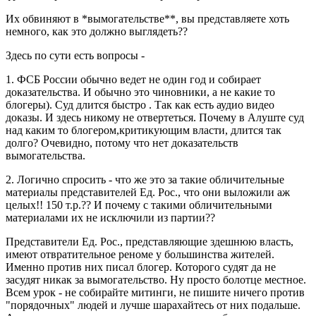
Их обвиняют в *вымогательстве**, вы представляете хоть
немного, как это должно выглядеть??
Здесь по сути есть вопросы -
1. ФСБ России обычно ведет не один год и собирает
доказательства. И обычно это чиновники, а не какие то
блогеры). Суд длится быстро . Так как есть аудио видео
доказы. И здесь никому не отвертеться. Почему в Алуште суд
над каким то блогером,критикующим власти, длится так
долго? Очевидно, потому что нет доказательств
вымогательства.
2. Логично спросить - что же это за такие обличительные
материалы представителей Ед. Рос., что они выложили аж
целых!! 150 т.р.?? И почему с такими обличительными
материалами их не исключили из партии??
Представители Ед. Рос., представляющие здешнюю власть,
имеют отвратительное реноме у большинства жителей.
Именно против них писал блогер. Которого судят да не
засудят никак за вымогательство. Ну просто болотце местное.
Всем урок - не собирайте митинги, не пишите ничего против
"порядочных" людей и лучше шарахайтесь от них подальше.