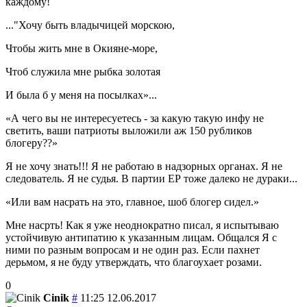
каждому!
..."Хочу быть владычицей морскою,
Чтобы жить мне в Окияне-море,
Чтоб служила мне рыбка золотая
И была б у меня на посылках»...
А чего вы не интересуетесь - за какую такую инфу не
светить, ваши патриоты выложили аж 150 рубликов
блогеру??
Я не хочу знать!!! Я не работаю в надзорных органах. Я не
следователь. Я не судья. В партии ЕР тоже далеко не дураки...
Или вам насрать на это, главное, шоб блогер сидел.
Мне насрть! Как я уже неоднократно писал, я испытываю
устойчивую антипатию к указанным лицам. Общался Я с
ними по разным вопросам и не один раз. Если пахнет
дерьмом, я не буду утверждать, что благоухает розами.
0
Cinik
#
11:25 12.06.2017