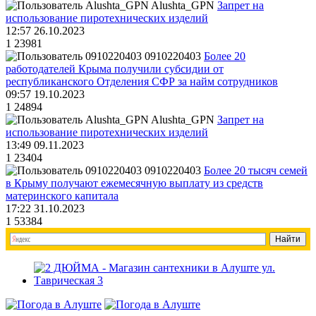
Alushta_GPN
Запрет на
использование пиротехнических изделий
12:57 26.10.2023
1
23981
0910220403
Более 20
работодателей Крыма получили субсидии от
республиканского Отделения СФР за найм сотрудников
09:57 19.10.2023
1
24894
Alushta_GPN
Запрет на
использование пиротехнических изделий
13:49 09.11.2023
1
23404
0910220403
Более 20 тысяч семей
в Крыму получают ежемесячную выплату из средств
материнского капитала
17:22 31.10.2023
1
53384