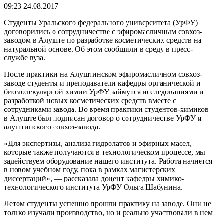
09:23 24.08.2017
Студенты Уральского федерального университета (УрФУ)
договорились о сотрудничестве с эфиромасличным совхоз-
заводом в Алуште по разработке косметических средств на
натуральной основе. Об этом сообщили в среду в пресс-
службе вуза.
После практики на Алуштинском эфиромасличном совхоз-
заводе студенты и преподаватели кафедры органической и
биомолекулярной химии УрФУ займутся исследованиями и
разработкой новых косметических средств вместе с
сотрудниками завода. Во время практики студентов-химиков
в Алуште был подписан договор о сотрудничестве УрФУ и
алуштинского совхоз-завода.
«Для экспертизы, анализа гидролатов и эфирных масел,
которые также получаются в технологическом процессе, мы
задействуем оборудование нашего института. Работа начнется
в новом учебном году, пока в рамках магистерских
диссертаций», — рассказала доцент кафедры химико-
технологического института УрФУ Ольга Шабунина.
Летом студенты успешно прошли практику на заводе. Они не
только изучали производство, но и реально участвовали в нем