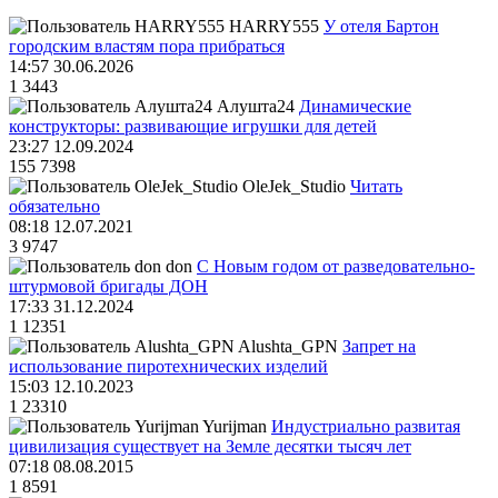
HARRY555
У отеля Бартон
городским властям пора прибраться
14:57 30.06.2026
1
3443
Алушта24
Динамические
конструкторы: развивающие игрушки для детей
23:27 12.09.2024
155
7398
OleJek_Studio
Читать
обязательно
08:18 12.07.2021
3
9747
don
С Новым годом от разведовательно-
штурмовой бригады ДОН
17:33 31.12.2024
1
12351
Alushta_GPN
Запрет на
использование пиротехнических изделий
15:03 12.10.2023
1
23310
Yurijman
Индустриально развитая
цивилизация существует на Земле десятки тысяч лет
07:18 08.08.2015
1
8591