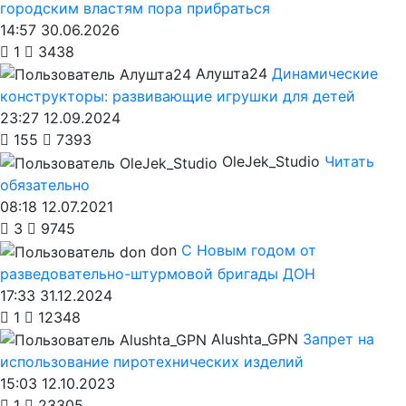
городским властям пора прибраться
14:57 30.06.2026
1
3438
Алушта24
Динамические
конструкторы: развивающие игрушки для детей
23:27 12.09.2024
155
7393
OleJek_Studio
Читать
обязательно
08:18 12.07.2021
3
9745
don
С Новым годом от
разведовательно-штурмовой бригады ДОН
17:33 31.12.2024
1
12348
Alushta_GPN
Запрет на
использование пиротехнических изделий
15:03 12.10.2023
1
23305