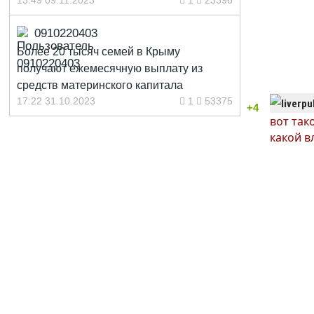
13:49 09.11.2023
1
23396
0910220403
Более 20 тысяч семей в Крыму
получают ежемесячную выплату из
средств материнского капитала
17:22 31.10.2023
1
53375
+4
вот так
какой в