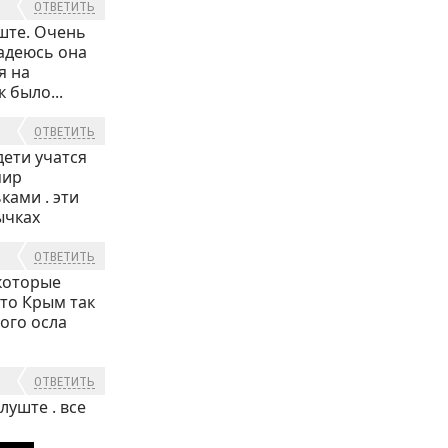
ОТВЕТИТЬ
уште. Очень
адеюсь она
я на
 было...
ОТВЕТИТЬ
дети учатся
мир
ами . эти
ычках
ОТВЕТИТЬ
 которые
то Крым так
вого осла
ОТВЕТИТЬ
луште . все