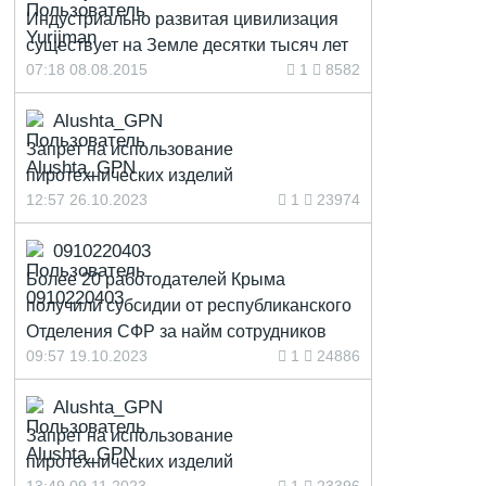
Индустриально развитая цивилизация
существует на Земле десятки тысяч лет
07:18 08.08.2015
1
8582
Alushta_GPN
Запрет на использование
пиротехнических изделий
12:57 26.10.2023
1
23974
0910220403
Более 20 работодателей Крыма
получили субсидии от республиканского
Отделения СФР за найм сотрудников
09:57 19.10.2023
1
24886
Alushta_GPN
Запрет на использование
пиротехнических изделий