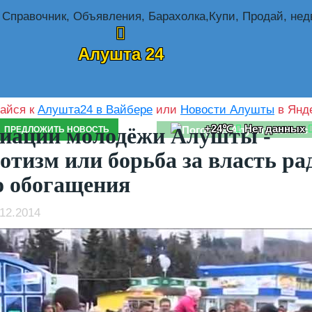
Алушта 24
айся к
Алушта24 в Вайбере
или
Новости Алушты
в Янде
+24℃
Нет данных
иации молодёжи Алушты -
ПРЕДЛОЖИТЬ НОВОСТЬ
отизм или борьба за власть ра
о обогащения
12.2014