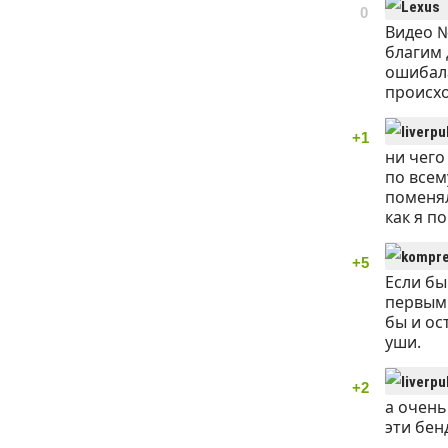
0
Видео №
благим 
ошибала
происхо
+1
ни чего
по всем
поменял
как я п
+5
Если бы
первым 
бы и ос
уши.
+2
а очень
эти бен