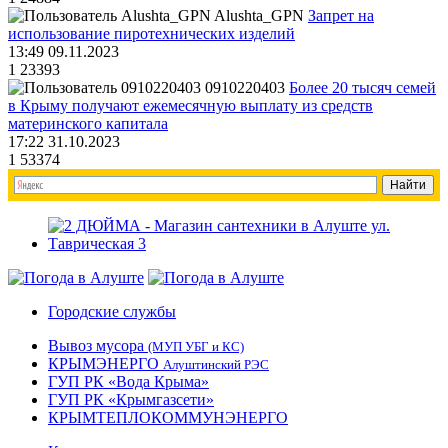
Alushta_GPN
Запрет на
использование пиротехнических изделий
13:49 09.11.2023
1
23393
0910220403
Более 20 тысяч семей
в Крыму получают ежемесячную выплату из средств
материнского капитала
17:22 31.10.2023
1
53374
Городские службы
Вывоз мусора
(МУП УБГ и КС)
КРЫМЭНЕРГО
Алуштинский РЭС
ГУП РК «Вода Крыма»
ГУП РК «Крымгазсети»
КРЫМТЕПЛОКОММУНЭНЕРГО