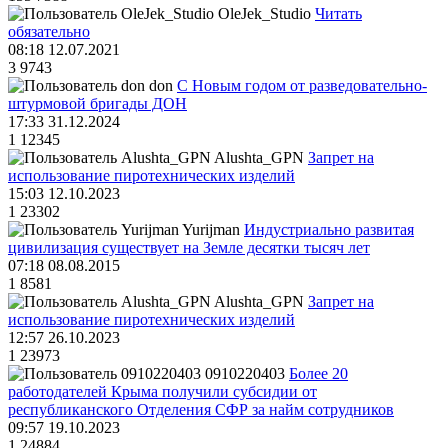
OleJek_Studio
Читать
обязательно
08:18 12.07.2021
3
9743
don
С Новым годом от разведовательно-
штурмовой бригады ДОН
17:33 31.12.2024
1
12345
Alushta_GPN
Запрет на
использование пиротехнических изделий
15:03 12.10.2023
1
23302
Yurijman
Индустриально развитая
цивилизация существует на Земле десятки тысяч лет
07:18 08.08.2015
1
8581
Alushta_GPN
Запрет на
использование пиротехнических изделий
12:57 26.10.2023
1
23973
0910220403
Более 20
работодателей Крыма получили субсидии от
республиканского Отделения СФР за найм сотрудников
09:57 19.10.2023
1
24884