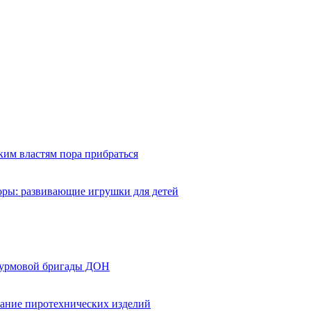
ким властям пора прибраться
оры: развивающие игрушки для детей
турмовой бригады ДОН
вание пиротехнических изделий