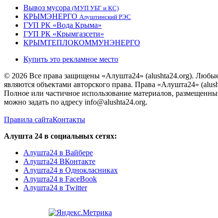
Вывоз мусора
(МУП УБГ и КС)
КРЫМЭНЕРГО
Алуштинский РЭС
ГУП РК «Вода Крыма»
ГУП РК «Крымгазсети»
КРЫМТЕПЛОКОММУНЭНЕРГО
Купить это рекламное место
© 2026 Все права защищены «Алушта24» (alushta24.org). Любы
являются объектами авторского права. Права «Алушта24» (alush
Полное или частичное использование материалов, размещенных 
можно задать по адресу info@alushta24.org.
Правила сайта
Контакты
Алушта 24 в социальных сетях:
Алушта24 в Вайбере
Алушта24 ВКонтакте
Алушта24 в Однокласниках
Алушта24 в FaceBook
Алушта24 в Twitter