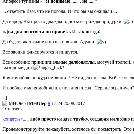
Апофеоз тупизны -
"Я понимаю, ..... , но ....."
... ответить Вам, что не погода. И что бы вы ожидали ...
Да народ, Вы просто дважды идиоты и трижды придурки.
Два дня ни ответа ни привета. И так всегда!
Да будет так отныне и во веки веков! Админ!
Все звонки фиксируются и пишутся.
Все особенно принципиальные
долбодятлы
, могучей толпой, 
выходные дни!
Я вот вообще ни куда не звонил! Не видел смысла. Всё же очев
И вообще у меня мобильник пол дня писал "Сервис ограничен". 
+1
IMHOtep
#
17:24 20.08.2017
Ответить
kompress
... , либо просто кладут трубку, создавая иллюзию п
Продемонстрируйте пожалуйста, хотелось бы посмотреть! Это