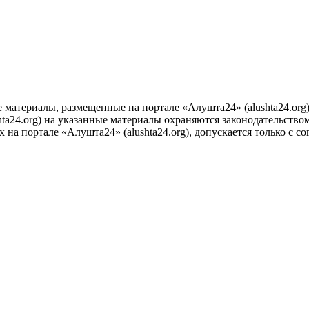
е материалы, размещенные на портале «Алушта24» (alushta24.or
ta24.org) на указанные материалы охраняются законодательством
на портале «Алушта24» (alushta24.org), допускается только с с