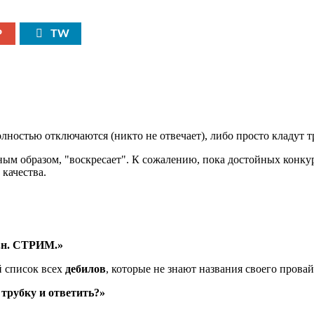
P
TW
лностью отключаются (никто не отвечает), либо просто кладут т
ным образом, "воскресает". К сожалению, пока достойных конкур
качества.
т.н. СТРИМ.
й список всех
дебилов
, которые не знают названия своего прова
 трубку и ответить?