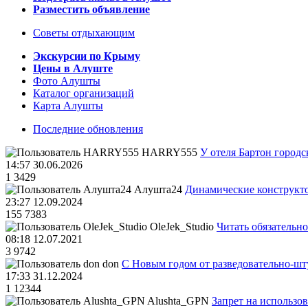
Разместить объявление
Советы отдыхающим
Экскурсии по Крыму
Цены в Алуште
Фото Алушты
Каталог организаций
Карта Алушты
Последние обновления
HARRY555
У отеля Бартон городс
14:57 30.06.2026
1
3429
Алушта24
Динамические конструкт
23:27 12.09.2024
155
7383
OleJek_Studio
Читать обязательно
08:18 12.07.2021
3
9742
don
С Новым годом от разведовательно-ш
17:33 31.12.2024
1
12344
Alushta_GPN
Запрет на использо