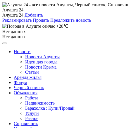
Алушта 24
Алушта 24
Добавить
Рекламировать
Продать
Предложить новость
+28℃
Нет данных
Нет данных
Новости
Новости Алушты
Идеи для города
Новости Крыма
Статьи
Аренда жилья
Форум
Черный список
Объявления
Работа
Недвижимость
Барахолка : Купи/Продай
Услуги
Разное
Справочник