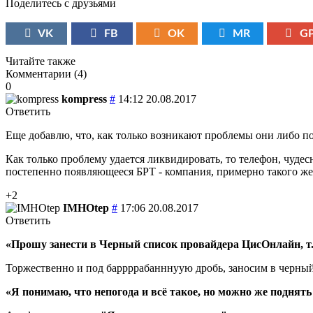
Поделитесь с друзьями
VK
FB
OK
MR
G
Читайте также
Комментарии (
4
)
0
kompress
#
14:12 20.08.2017
Ответить
Еще добавлю, что, как только возникают проблемы они либо по
Как только проблему удается ликвидировать, то телефон, чудес
постепенно появляющееся БРТ - компания, примерно такого же 
+2
IMHOtep
#
17:06 20.08.2017
Ответить
Прошу занести в Черный список провайдера ЦисОнлайн, 
Торжественно и под баррррабанннуую дробь, заносим в черны
Я понимаю, что непогода и всё такое, но можно же поднять