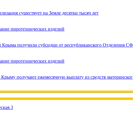
лизация существует на Земле десятки тысяч лет
вание пиротехнических изделий
ей Крыма получили субсидии от республиканского Отделения СФ
вание пиротехнических изделий
в Крыму получают ежемесячную выплату из средств материнског