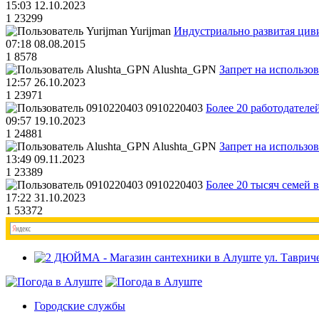
15:03 12.10.2023
1
23299
Yurijman
Индустриально развитая циви
07:18 08.08.2015
1
8578
Alushta_GPN
Запрет на использо
12:57 26.10.2023
1
23971
0910220403
Более 20 работодател
09:57 19.10.2023
1
24881
Alushta_GPN
Запрет на использо
13:49 09.11.2023
1
23389
0910220403
Более 20 тысяч семей 
17:22 31.10.2023
1
53372
Городские службы