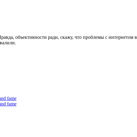
Правда, объективности ради, скажу, что проблемы с интернетом 
валили.
 and fame
 and fame