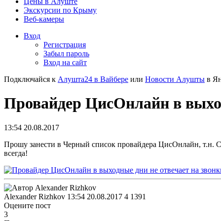
Цены в Алуште
Экскурсии по Крыму
Веб-камеры
Вход
Регистрация
Забыл пароль
Вход на сайт
Подключайся к
Алушта24 в Вайбере
или
Новости Алушты
в Ян
Провайдер ЦисОнлайн в выход
13:54 20.08.2017
Прошу занести в Черный список провайдера ЦисОнлайн, т.н. СТ
всегда!
Alexander Rizhkov
13:54 20.08.2017
4
1391
Оцените пост
3