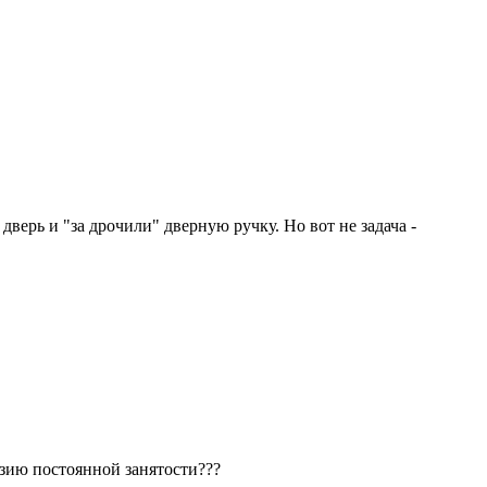
верь и "за дрочили" дверную ручку. Но вот не задача -
юзию постоянной занятости???