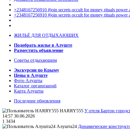
+2348167256910 #join secrets occult for money rituals power
+2348167256910 #join secrets occult for money rituals power
ЖИЛЬЁ ДЛЯ ОТДЫХАЮЩИХ
Подобрать жилье в Алуште
Разместить объявление
Советы отдыхающим
Экскурсии по Крыму
Цены в Алуште
Фото Алушты
Каталог организаций
Карта Алушты
Последние обновления
HARRY555
У отеля Бартон городс
14:57 30.06.2026
1
3434
Алушта24
Динамические конструкт