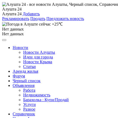
Алушта 24
Алушта 24
Добавить
Рекламировать
Продать
Предложить новость
+25℃
Нет данных
Нет данных
Новости
Новости Алушты
Идеи для города
Новости Крыма
Статьи
Аренда жилья
Форум
Черный список
Объявления
Работа
Недвижимость
Барахолка : Купи/Продай
Услуги
Разное
Справочник