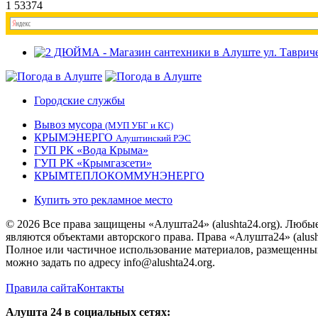
1
53374
Городские службы
Вывоз мусора
(МУП УБГ и КС)
КРЫМЭНЕРГО
Алуштинский РЭС
ГУП РК «Вода Крыма»
ГУП РК «Крымгазсети»
КРЫМТЕПЛОКОММУНЭНЕРГО
Купить это рекламное место
© 2026 Все права защищены «Алушта24» (alushta24.org). Любы
являются объектами авторского права. Права «Алушта24» (alush
Полное или частичное использование материалов, размещенных 
можно задать по адресу info@alushta24.org.
Правила сайта
Контакты
Алушта 24 в социальных сетях: