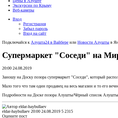
Цены в Алуште
Экскурсии по Крыму
Веб-камеры
Вход
Регистрация
Забыл пароль
Вход на сайт
Подключайся к
Алушта24 в Вайбере
или
Новости Алушты
в Ян
Супермаркет "Соседи" на Ми
20:00 24.08.2019
Заношу на Доску позора супермаркет "Соседи", который расп
Мало того что там один продавец на весь магазин и то его вечн
Подробности на Доске позора Алушты/Чёрный список Алушты
eldar-haybullaev
20:00 24.08.2019
5
2315
Оцените пост