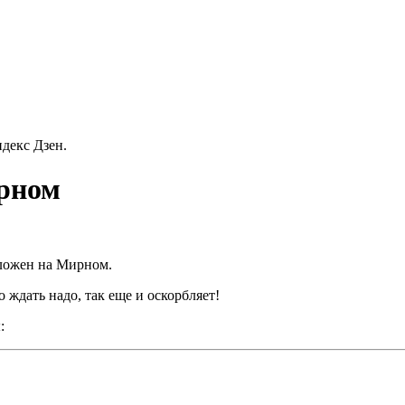
декс Дзен.
рном
оложен на Мирном.
о ждать надо, так еще и оскорбляет!
: