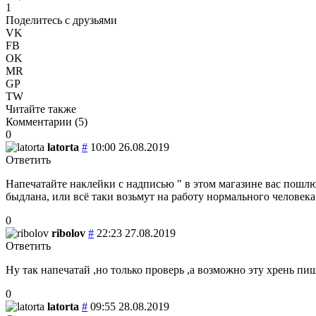
1
Поделитесь с друзьями
VK
FB
OK
MR
GP
TW
Читайте также
Комментарии (
5
)
0
latorta
#
10:00 26.08.2019
Ответить
Напечатайте наклейки с надписью " в этом магазине вас пошлю
быдлана, или всё таки возьмут на работу нормального человека
0
ribolov
#
22:23 27.08.2019
Ответить
Ну так напечатай ,но только проверь ,а возможно эту хрень пи
0
latorta
#
09:55 28.08.2019