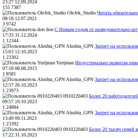
23:27 12.09.2024
155
7387
OleJek_Studio
Читать обязательно
08:18 12.07.2021
3
9742
don
С Новым годом от разведовательно-ш
17:33 31.12.2024
1
12344
Alushta_GPN
Запрет на использо
15:03 12.10.2023
1
23302
Yurijman
Индустриально развитая циви
07:18 08.08.2015
1
8581
Alushta_GPN
Запрет на использо
12:57 26.10.2023
1
23973
0910220403
Более 20 работодател
09:57 19.10.2023
1
24884
Alushta_GPN
Запрет на использо
13:49 09.11.2023
1
23392
0910220403
Более 20 тысяч семей 
17:22 31.10.2023