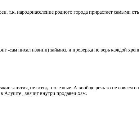
рен, т.к. народонаселение родного города прирастает самыми о
оит -сам писал извини) займись и проверь,а не верь каждой хрени
всякие занятия, не всегда полезные. А вообще речь то не совсем 
 в Алуште , значит внутри продавец-хам.