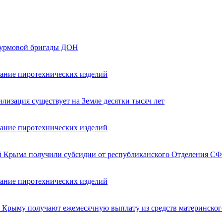
турмовой бригады ДОН
вание пиротехнических изделий
лизация существует на Земле десятки тысяч лет
вание пиротехнических изделий
ей Крыма получили субсидии от республиканского Отделения СФ
вание пиротехнических изделий
в Крыму получают ежемесячную выплату из средств материнског