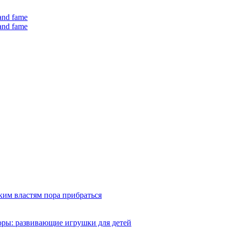
 and fame
 and fame
ким властям пора прибраться
оры: развивающие игрушки для детей