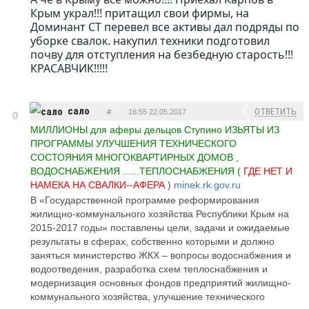
ОТВЕТИТЬ
Крым украл!!! притащил свои фирмы, на
Доминант СТ перевел все активы дал подряды по
уборке свалок. накупил техники подготовил
почву для отступления на безбедную старость!!!
КРАСАВЧИК!!!!!
сало
ОТВЕТИТЬ
#
16:55 22.05.2017
0
МИЛЛИОНЫ для аферы дельцов Ступино ИЗЬЯТЫ ИЗ
ПРОГРАММЫ УЛУЧШЕНИЯ ТЕХНИЧЕСКОГО
СОСТОЯНИЯ МНОГОКВАРТИРНЫХ ДОМОВ ,
ВОДОСНАБЖЕНИЯ ......ТЕПЛОСНАБЖЕНИЯ (
ГДЕ НЕТ И
НАМЕКА НА СВАЛКИ--АФЕРА
)
minek.rk.gov.ru
В «Государственной программе реформирования
жилищно-коммунального хозяйства Республики Крым на
2015-2017 годы» поставлены цели, задачи и ожидаемые
результаты в сферах, собственно которыми и должно
заняться министерство ЖКХ – вопросы водоснабжения и
водоотведения, разработка схем теплоснабжения и
модернизация основных фондов предприятий жилищно-
коммунального хозяйства, улучшение технического