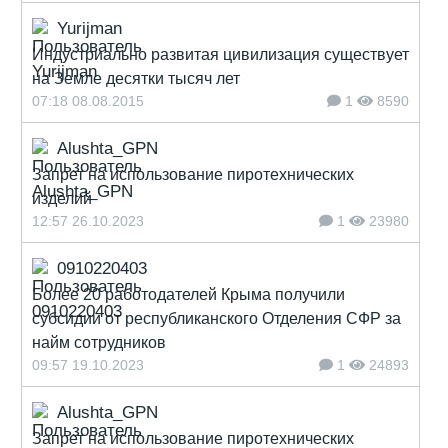
Yurijman
Индустриально развитая цивилизация существует
на Земле десятки тысяч лет
07:18 08.08.2015
1
8590
Alushta_GPN
Запрет на использование пиротехнических
изделий
12:57 26.10.2023
1
23980
0910220403
Более 20 работодателей Крыма получили
субсидии от республиканского Отделения СФР за
найм сотрудников
09:57 19.10.2023
1
24893
Alushta_GPN
Запрет на использование пиротехнических