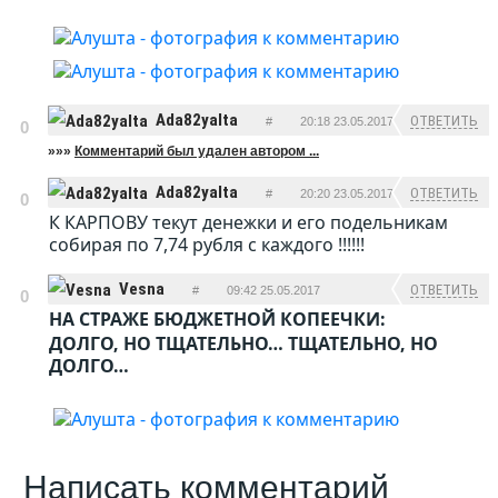
Ada82yalta
ОТВЕТИТЬ
#
20:18 23.05.2017
0
»»»
Комментарий был удален автором ...
Ada82yalta
ОТВЕТИТЬ
#
20:20 23.05.2017
0
К КАРПОВУ текут денежки и его подельникам
собирая по 7,74 рубля с каждого !!!!!!
Vesna
ОТВЕТИТЬ
#
09:42 25.05.2017
0
НА СТРАЖЕ БЮДЖЕТНОЙ КОПЕЕЧКИ:
ДОЛГО, НО ТЩАТЕЛЬНО… ТЩАТЕЛЬНО, НО
ДОЛГО…
Написать комментарий