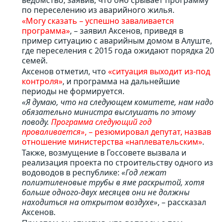
ведомство, заявив, что оно срывает программу
по переселению из аварийного жилья.
«Могу сказать – успешно заваливается
программа»
, – заявил Аксенов, приведя в
пример ситуацию с аварийным домом в Алуште,
где переселения с 2015 года ожидают порядка 20
семей.
Аксенов отметил, что
«ситуация выходит из-под
контроля»
, и программа на дальнейшие
периоды не формируется.
«Я думаю, что на следующем комитете, нам надо
обязательно министра выслушать по этому
поводу.
Программа следующий год
проваливается»
, – резюмировал депутат, назвав
отношение министерства «наплевательским»
.
Также, возмущение в Госсовете вызвала и
реализация проекта по строительству одного из
водоводов в республике:
«Год лежат
полиэтиленовые трубы в яме раскрытой, хотя
больше одного-двух месяцев они не должны
находиться на открытом воздухе»
, – рассказал
Аксенов.