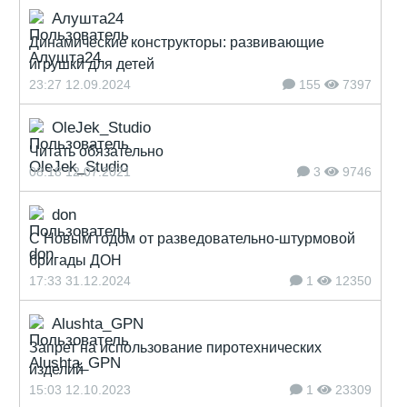
Алушта24
Динамические конструкторы: развивающие
игрушки для детей
23:27 12.09.2024
155
7397
OleJek_Studio
Читать обязательно
08:18 12.07.2021
3
9746
don
С Новым годом от разведовательно-штурмовой
бригады ДОН
17:33 31.12.2024
1
12350
Alushta_GPN
Запрет на использование пиротехнических
изделий
15:03 12.10.2023
1
23309