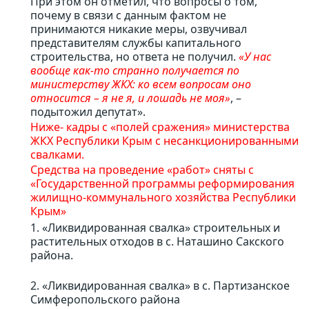
При этом он отметил, что вопросы о том,
почему в связи с данным фактом не
принимаются никакие меры, озвучивал
представителям службы капитального
строительства, но ответа не получил.
«У нас
вообще как-то странно получается по
министерству ЖКХ: ко всем вопросам оно
относится – я не я, и лошадь не моя»
, –
подытожил депутат».
Ниже- кадры с «полей сражения» министерства
ЖКХ Республики Крым с несанкционированными
свалками.
Средства на проведение «работ» сняты с
«Государственной программы реформирования
жилищно-коммунального хозяйства Республики
Крым»
1. «Ликвидированная свалка» строительных и
растительных отходов в с. Наташино Сакского
района.
2. «Ликвидированная свалка» в с. Партизанское
Симферопольского района