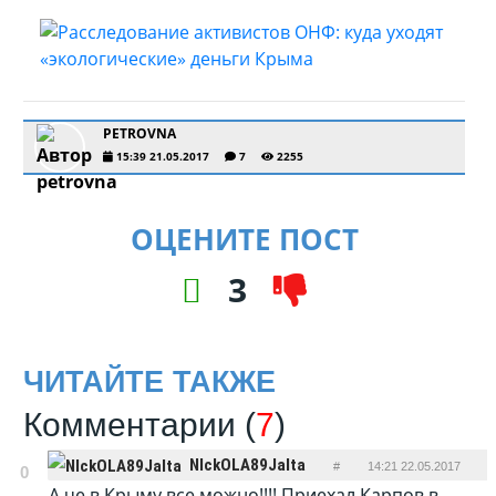
PETROVNA
15:39 21.05.2017
7
2255
ОЦЕНИТЕ ПОСТ
3
ЧИТАЙТЕ ТАКЖЕ
Комментарии (
7
)
NIckOLA89Jalta
#
14:21 22.05.2017
0
А че в Крыму все можно!!!! Приехал Карпов в