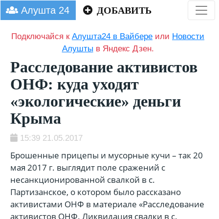
Алушта 24
ДОБАВИТЬ
Подключайся к
Алушта24 в Вайбере
или
Новости
Алушты
в Яндекс Дзен.
Расследование активистов
ОНФ: куда уходят
«экологические» деньги
Крыма
15:39 21.05.2017
Брошенные прицепы и мусорные кучи – так 20
мая 2017 г. выглядит поле сражений с
несанкционированной свалкой в с.
Партизанское, о котором было рассказано
активистами ОНФ в материале «Расследование
активистов ОНФ. Ликвидация свалки в с.