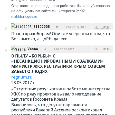
«государственный» статус.
Отчетность о «проведенных работах» была опубликована
на официальном сайте министерства ЖКХ:
mzhkh.rk.gov.ru
31102005
ОТВЕТИТЬ
#
17:54 22.05.2017
0
Позор крахоборам! Они все уверенны в том, что
Бог -высоко, а ЦАРЬ- далеко.
Vesna
ОТВЕТИТЬ
#
19:04 23.05.2017
0
В ПЫЛУ «БОРЬБЫ» С
«НЕСАНКЦИОНИРОВАННЫМИ СВАЛКАМИ»
МИНИСТР ЖКХ РЕСПУБЛИКИ КРЫМ СОВСЕМ
ЗАБЫЛ О ЛЮДЯХ
regnum.ru
23.05.2017 г.
«Отсутствие результатов в работе министерства
ЖКХ по ряду проектов вызвало негодование
депутатов Госсовета Крыма.
Выяснилось, что депутат парламента
республики Валерий Аксенов раскритиковал