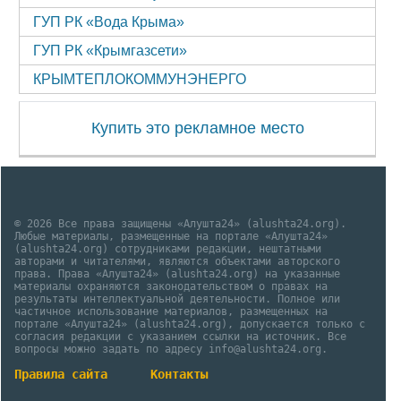
ГУП РК «Вода Крыма»
ГУП РК «Крымгазсети»
КРЫМТЕПЛОКОММУНЭНЕРГО
Купить это рекламное место
© 2026 Все права защищены «Алушта24» (alushta24.org).
Любые материалы, размещенные на портале «Алушта24»
(alushta24.org) сотрудниками редакции, нештатными
авторами и читателями, являются объектами авторского
права. Права «Алушта24» (alushta24.org) на указанные
материалы охраняются законодательством о правах на
результаты интеллектуальной деятельности. Полное или
частичное использование материалов, размещенных на
портале «Алушта24» (alushta24.org), допускается только с
согласия редакции с указанием ссылки на источник. Все
вопросы можно задать по адресу info@alushta24.org.
Правила сайта
Контакты