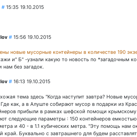
#
15:35 19.10.2015
olov
#
15:56 19.10.2015
лены новые мусорные контейнеры в количестве 190 экз
кажи и" Б" -узнали какую то новость по *загадочным к
 нам без загадок.
olov
#
16:13 19.10.2015
охожая тема здесь "Когда наступит завтра? Новые мус
Где как, а в Алуште собирают мусор в подарки из Крас
йнеров прибыли в рамках шефской помощи крымскому 
ют следующие параметры : 150 контейнеров емкостью
етра и 40 - в 1.1 кубических метра. "Эту помощь нам о
й край. Буквально с завтрашнего для будем расставлят