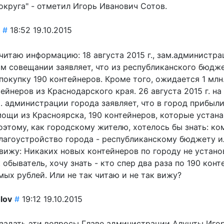
округа" - отметил Игорь Иванович Сотов.
#
18:52 19.10.2015
 читаю информацию: 18 августа 2015 г., зам.администр
ом совещании заявляет, что из республиканского бюдж
покупку 190 контейнеров. Кроме того, ожидается 1 млн
ейнеров из Краснодарского края. 26 августа 2015 г. н
 администрации города заявляет, что в город прибыли
ощи из Красноярска, 190 контейнеров, которые устан
оэтому, как городскому жителю, хотелось бы знать: ко
благоустройство города - республиканскому бюджету 
 вижу: Никаких новых контейнеров по городу не устано
 обыватель, хочу знать - кто спер два раза по 190 конт
ых рублей. Или не так читаю и не так вижу?
olov
#
19:12 19.10.2015
 задать эти вопросы Главе администрации Алушты Иго