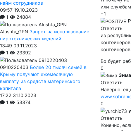
найм сотрудников
или службам 
09:57 19.10.2023
+1
1
24884
P
Ответить
Alushta_GPN
Запрет на использование
из республи
пиротехнических изделий
контейнеров.
13:49 09.11.2023
контейнеров
1
23392
Во будет реб
0910220403
Более 20 тысяч семей в
0
Крыму получают ежемесячную
Зима
выплату из средств материнского
Ответить
капитала
Наверно. еще
17:22 31.10.2023
www.sobranie
1
53374
0
y
Ответить
Конечно, есл