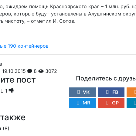
о, ожидаем помощь Красноярского края – 1 млн. руб. н
еров, которые будут установлены в Алуштинском округ
 чистоту, – отметил И. Сотов.
 19.10.2015
8
3072
ите пост
Поделитесь с друз
1
VK
FB
MR
GP
 также
 (
8
)