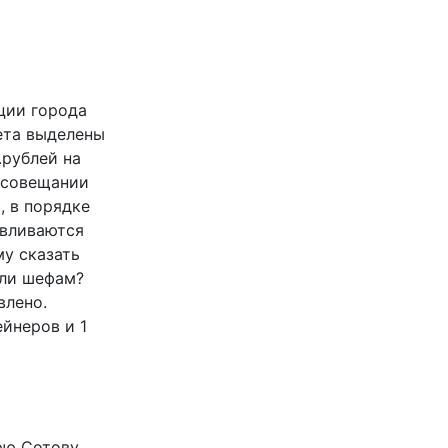
ации города
ета выделены
.рублей на
а совещании
, в порядке
авливаются
му сказать
или шефам?
влено.
ейнеров и 1
рю Сотову