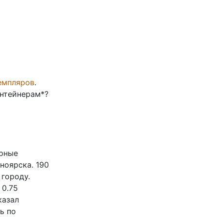
емпляров
.
онтейнерам*?
орные
ноярска. 190
городу.
 0.75
казал
ь по