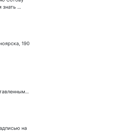
знать ...
ноярска, 190
тавленным...
надписью на