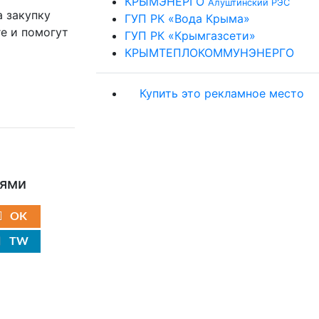
КРЫМЭНЕРГО
Алуштинский РЭС
а закупку
ГУП РК «Вода Крыма»
е и помогут
ГУП РК «Крымгазсети»
КРЫМТЕПЛОКОММУНЭНЕРГО
Купить это рекламное место
ьями
OK
TW