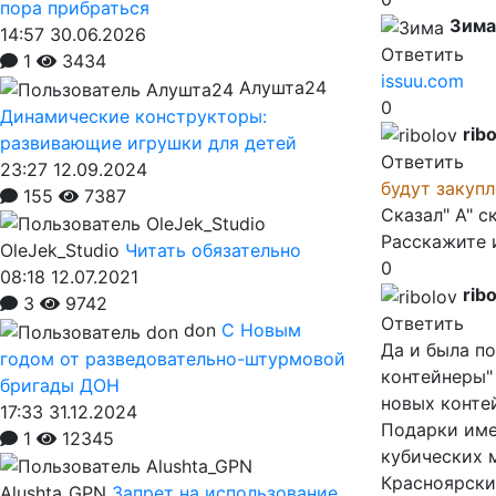
пора прибраться
Зима
14:57 30.06.2026
Ответить
1
3434
issuu.com
Алушта24
0
Динамические конструкторы:
rib
развивающие игрушки для детей
Ответить
23:27 12.09.2024
будут закуп
155
7387
Сказал" А" с
Расскажите и
OleJek_Studio
Читать обязательно
0
08:18 12.07.2021
rib
3
9742
Ответить
don
С Новым
Да и была п
годом от разведовательно-штурмовой
контейнеры" 
бригады ДОН
новых конте
17:33 31.12.2024
Подарки име
1
12345
кубических м
Красноярски
Alushta_GPN
Запрет на использование