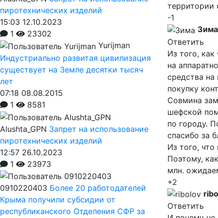
территории 
пиротехнических изделий
-1
15:03 12.10.2023
Зима
1
23302
Ответить
Yurijman
Из того, как
Индустриально развитая цивилизация
на аппаратн
существует на Земле десятки тысяч
средства на 
лет
покупку конт
07:18 08.08.2015
Совмина зам.
1
8581
шефской пом
по городу. П
Alushta_GPN
Запрет на использование
спасибо за 
пиротехнических изделий
Из того, что
12:57 26.10.2023
Поэтому, как
1
23973
млн. ожидаем
+2
0910220403
Более 20 работодателей
rib
Крыма получили субсидии от
Ответить
республиканского Отделения СФР за
И почему не