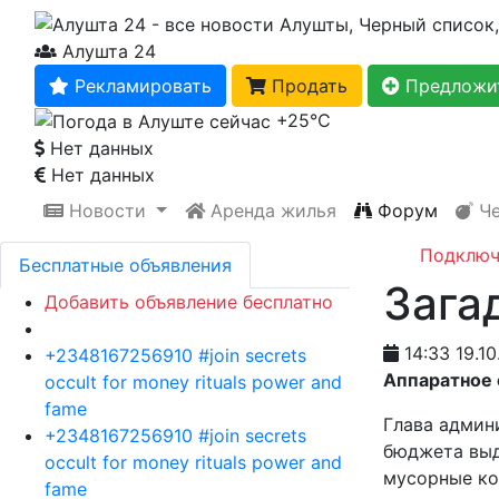
Алушта 24
Рекламировать
Продать
Предложит
+25℃
Нет данных
Нет данных
Новости
Аренда жилья
Форум
Че
Подключ
Бесплатные объявления
Зага
Добавить объявление бесплатно
14:33 19.10
+2348167256910 #join secrets
Аппаратное с
occult for money rituals power and
fame
Глава админ
+2348167256910 #join secrets
бюджета выд
occult for money rituals power and
мусорные ко
fame