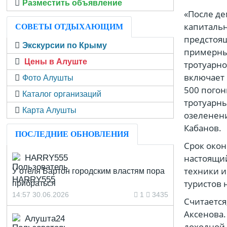
Разместить объявление
«После де
капитальн
СОВЕТЫ ОТДЫХАЮЩИМ
предстоящ
Экскурсии по Крыму
примерным
Цены в Алуште
тротуарно
включает
Фото Алушты
500 погон
Каталог организаций
тротуарны
Карта Алушты
озеленени
Кабанов.
ПОСЛЕДНИЕ ОБНОВЛЕНИЯ
Срок окон
настоящи
HARRY555
техники и
У отеля Бартон городским властям пора
туристов 
прибраться
14:57 30.06.2026
1
3435
Считается
Аксенова.
Алушта24
доходной 