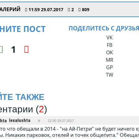
АЛЕРИЙ
11:59 29.07.2017
2
809
НИТЕ ПОСТ
ПОДЕЛИТЕСЬ С ДРУЗЬ
VK
FB
1
OK
MR
GP
TW
ЙТЕ ТАКЖЕ
нтарии (
2
)
lexalushta
#
12:30 29.07.2017
 то что обещали в 2014 - "на Ай-Петри" не будет ничего 
. Никаких парковок, отелей и точек общепита." Обещал