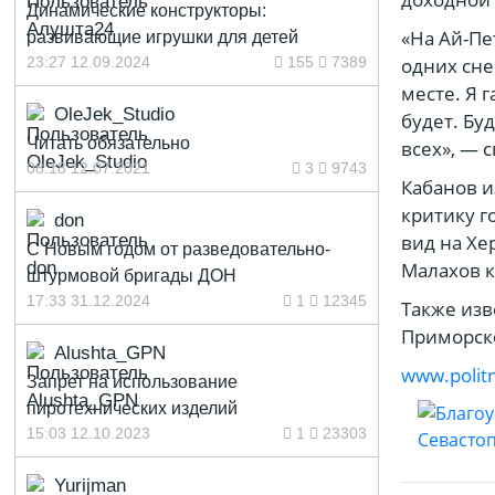
Динамические конструкторы:
«На Ай-Пе
развивающие игрушки для детей
23:27 12.09.2024
155
7389
одних сне
месте. Я 
OleJek_Studio
будет. Бу
Читать обязательно
всех», — 
08:18 12.07.2021
3
9743
Кабанов и
критику г
don
вид на Хе
С Новым годом от разведовательно-
Малахов к
штурмовой бригады ДОН
17:33 31.12.2024
1
12345
Также изв
Приморско
Alushta_GPN
www.politn
Запрет на использование
пиротехнических изделий
15:03 12.10.2023
1
23303
Yurijman