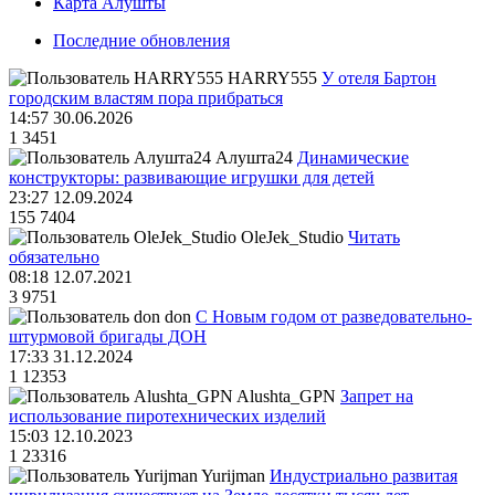
Карта Алушты
Последние обновления
HARRY555
У отеля Бартон
городским властям пора прибраться
14:57 30.06.2026
1
3451
Алушта24
Динамические
конструкторы: развивающие игрушки для детей
23:27 12.09.2024
155
7404
OleJek_Studio
Читать
обязательно
08:18 12.07.2021
3
9751
don
С Новым годом от разведовательно-
штурмовой бригады ДОН
17:33 31.12.2024
1
12353
Alushta_GPN
Запрет на
использование пиротехнических изделий
15:03 12.10.2023
1
23316
Yurijman
Индустриально развитая