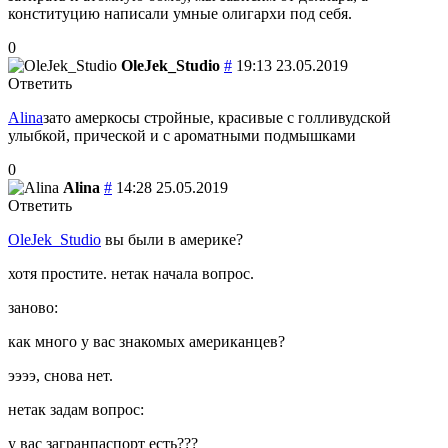
конституцию написали умные олигархи под себя.
0
OleJek_Studio
#
19:13 23.05.2019
Ответить
Alina
зато амеркосы стройные, красивые с голливудской
улыбкой, прической и с ароматными подмышками
0
Alina
#
14:28 25.05.2019
Ответить
OleJek_Studio
вы были в америке?
хотя простите. нетак начала вопрос.
заново:
как много у вас знакомых американцев?
ээээ, снова нет.
нетак задам вопрос:
у вас загранпаспорт есть???