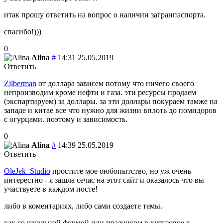
итак прошу ответить на вопрос о наличии загранпаспорта.
спасибо!)))
0
Alina
#
14:31 25.05.2019
Ответить
Zilberman
от доллара зависем потому что ничего своего
непроизводим кроме нефти и газа. эти ресурсы продаем
(экспартируем) за доллары. за эти доллары покураем тамже на
западе и китае все что нужно для жизни вплоть до помидоров
с огурцами. поэтому и зависимость.
0
Alina
#
14:39 25.05.2019
Ответить
OleJek_Studio
простите мое оюбопытство, но уж очень
интерестно - я зашла сечас на этот сайт и оказалось что вы
участвуете в каждом посте!
либо в коментариях, либо сами создаете темы.
как со школьной формой или празником в кутузовке к