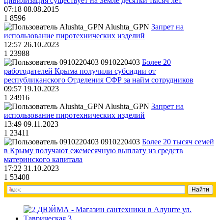
цивилизация существует на Земле десятки тысяч лет
07:18 08.08.2015
1
8596
Alushta_GPN
Запрет на
использование пиротехнических изделий
12:57 26.10.2023
1
23988
0910220403
Более 20
работодателей Крыма получили субсидии от
республиканского Отделения СФР за найм сотрудников
09:57 19.10.2023
1
24916
Alushta_GPN
Запрет на
использование пиротехнических изделий
13:49 09.11.2023
1
23411
0910220403
Более 20 тысяч семей
в Крыму получают ежемесячную выплату из средств
материнского капитала
17:22 31.10.2023
1
53408