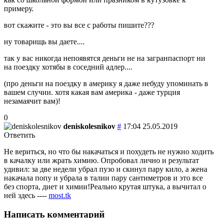
примеру.
вот скажите - это вы все с работы пишите???
ну товарищь вы даете....
так у вас никогда непоявятся деньги не на загранпаспорт ни
на поездку хотябы в соседний адлер....
(про деньги на поездку в америку я даже небуду упоминать в
вашем случии. хотя какая вам америка - даже турция
незамаячит вам)!
0
deniskolesnikov
#
17:04 25.05.2019
Ответить
Не вериться, но что бы накачаться и похудеть не нужно ходить
в качалку или жрать химию. Опробовал лично и результат
удивил: за две недели убрал пузо и скинул пару кило, а жена
накачала попу и убрала в талии пару сантиметров и это все
без спорта, диет и химии!Реально крутая штука, а вычитал о
ней здесь ----
most.tk
Написать комментарий