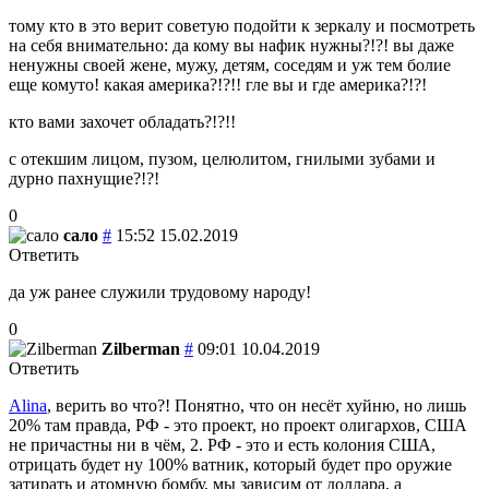
тому кто в это верит советую подойти к зеркалу и посмотреть
на себя внимательно: да кому вы нафик нужны?!?! вы даже
ненужны своей жене, мужу, детям, соседям и уж тем болие
еще комуто! какая америка?!?!! гле вы и где америка?!?!
кто вами захочет обладать?!?!!
с отекшим лицом, пузом, целюлитом, гнилыми зубами и
дурно пахнущие?!?!
0
сало
#
15:52 15.02.2019
Ответить
да уж ранее служили трудовому народу!
0
Zilberman
#
09:01 10.04.2019
Ответить
Alina
, верить во что?! Понятно, что он несёт хуйню, но лишь
20% там правда, РФ - это проект, но проект олигархов, США
не причастны ни в чём, 2. РФ - это и есть колония США,
отрицать будет ну 100% ватник, который будет про оружие
затирать и атомную бомбу, мы зависим от доллара, а