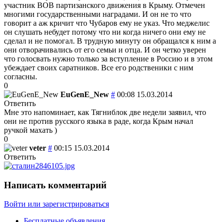
участник ВОВ партизанского движения в Крыму. Отмечен
многими государственными наградами. И он не то что
говорит а аж кричит что Чубаров ему не указ. Что меджелис
он слушать небудет потому что ни когда ничего они ему не
сделал и не помогал. В трудную минуту он обращался к ним а
они отворачивались от его семьи и отца. И он четко уверен
что голосвать нужно только за вступление в Россию и в этом
убеждает своих саратников. Все его родственики с ним
согласны.
0
EuGenE_New
#
00:08 15.03.2014
Ответить
Мне это напоминает, как Тягниблок две недели заявил, что
они не против русского языка в раде, когда Крым начал
ручкой махать )
0
veter
#
00:15 15.03.2014
Ответить
Написать комментарий
Войти или зарегистрироваться
Бесплатные объявления