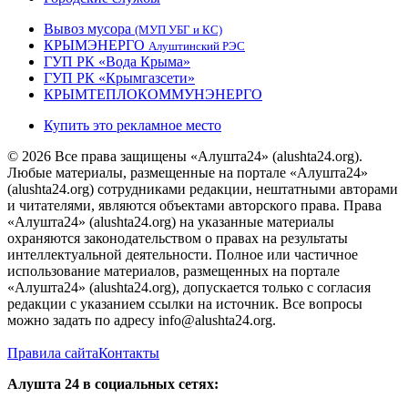
Вывоз мусора
(МУП УБГ и КС)
КРЫМЭНЕРГО
Алуштинский РЭС
ГУП РК «Вода Крыма»
ГУП РК «Крымгазсети»
КРЫМТЕПЛОКОММУНЭНЕРГО
Купить это рекламное место
© 2026 Все права защищены «Алушта24» (alushta24.org).
Любые материалы, размещенные на портале «Алушта24»
(alushta24.org) сотрудниками редакции, нештатными авторами
и читателями, являются объектами авторского права. Права
«Алушта24» (alushta24.org) на указанные материалы
охраняются законодательством о правах на результаты
интеллектуальной деятельности. Полное или частичное
использование материалов, размещенных на портале
«Алушта24» (alushta24.org), допускается только с согласия
редакции с указанием ссылки на источник. Все вопросы
можно задать по адресу info@alushta24.org.
Правила сайта
Контакты
Алушта 24 в социальных сетях: