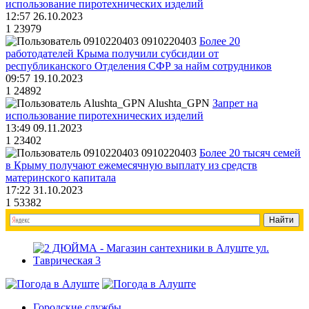
использование пиротехнических изделий
12:57 26.10.2023
1
23979
0910220403
Более 20
работодателей Крыма получили субсидии от
республиканского Отделения СФР за найм сотрудников
09:57 19.10.2023
1
24892
Alushta_GPN
Запрет на
использование пиротехнических изделий
13:49 09.11.2023
1
23402
0910220403
Более 20 тысяч семей
в Крыму получают ежемесячную выплату из средств
материнского капитала
17:22 31.10.2023
1
53382
Городские службы