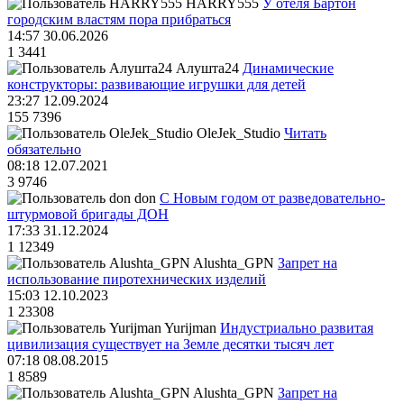
HARRY555
У отеля Бартон
городским властям пора прибраться
14:57 30.06.2026
1
3441
Алушта24
Динамические
конструкторы: развивающие игрушки для детей
23:27 12.09.2024
155
7396
OleJek_Studio
Читать
обязательно
08:18 12.07.2021
3
9746
don
С Новым годом от разведовательно-
штурмовой бригады ДОН
17:33 31.12.2024
1
12349
Alushta_GPN
Запрет на
использование пиротехнических изделий
15:03 12.10.2023
1
23308
Yurijman
Индустриально развитая
цивилизация существует на Земле десятки тысяч лет
07:18 08.08.2015
1
8589
Alushta_GPN
Запрет на