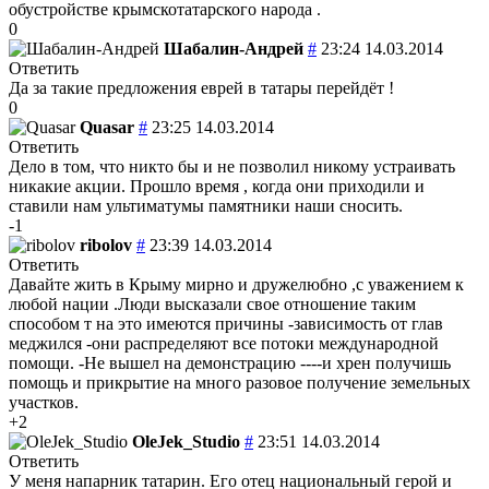
обустройстве крымскотатарского народа .
0
Шабалин-Андрей
#
23:24 14.03.2014
Ответить
Да за такие предложения еврей в татары перейдёт !
0
Quasar
#
23:25 14.03.2014
Ответить
Дело в том, что никто бы и не позволил никому устраивать
никакие акции. Прошло время , когда они приходили и
ставили нам ультиматумы памятники наши сносить.
-1
ribolov
#
23:39 14.03.2014
Ответить
Давайте жить в Крыму мирно и дружелюбно ,с уважением к
любой нации .Люди высказали свое отношение таким
способом т на это имеются причины -зависимость от глав
меджился -они распределяют все потоки международной
помощи. -Не вышел на демонстрацию ----и хрен получишь
помощь и прикрытие на много разовое получение земельных
участков.
+2
OleJek_Studio
#
23:51 14.03.2014
Ответить
У меня напарник татарин. Его отец национальный герой и