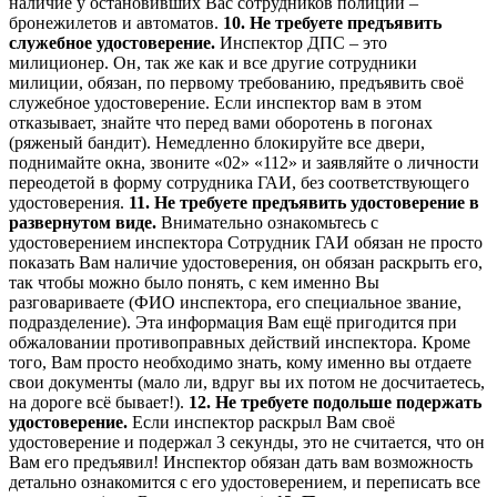
наличие у остановивших Вас сотрудников полиции –
бронежилетов и автоматов.
10. Не требуете предъявить
служебное удостоверение.
Инспектор ДПС – это
милиционер. Он, так же как и все другие сотрудники
милиции, обязан, по первому требованию, предъявить своё
служебное удостоверение. Если инспектор вам в этом
отказывает, знайте что перед вами оборотень в погонах
(ряженый бандит). Немедленно блокируйте все двери,
поднимайте окна, звоните «02» «112» и заявляйте о личности
переодетой в форму сотрудника ГАИ, без соответствующего
удостоверения.
11. Не требуете предъявить удостоверение в
развернутом виде.
Внимательно ознакомьтесь с
удостоверением инспектора Сотрудник ГАИ обязан не просто
показать Вам наличие удостоверения, он обязан раскрыть его,
так чтобы можно было понять, с кем именно Вы
разговариваете (ФИО инспектора, его специальное звание,
подразделение). Эта информация Вам ещё пригодится при
обжаловании противоправных действий инспектора. Кроме
того, Вам просто необходимо знать, кому именно вы отдаете
свои документы (мало ли, вдруг вы их потом не досчитаетесь,
на дороге всё бывает!).
12. Не требуете подольше подержать
удостоверение.
Если инспектор раскрыл Вам своё
удостоверение и подержал 3 секунды, это не считается, что он
Вам его предъявил! Инспектор обязан дать вам возможность
детально ознакомится с его удостоверением, и переписать все