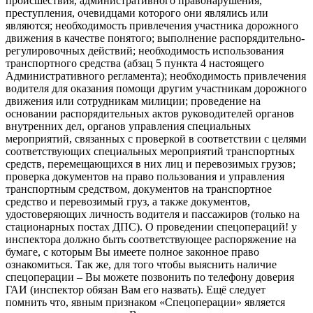
происшествия, административного правонарушения,
преступления, очевидцами которого они являлись или
являются; необходимость привлечения участника дорожного
движения в качестве понятого; выполнение распорядительно-
регулировочных действий; необходимость использования
транспортного средства (абзац 5 пункта 4 настоящего
Административного регламента); необходимость привлечения
водителя для оказания помощи другим участникам дорожного
движения или сотрудникам милиции; проведение на
основании распорядительных актов руководителей органов
внутренних дел, органов управления специальных
мероприятий, связанных с проверкой в соответствии с целями
соответствующих специальных мероприятий транспортных
средств, перемещающихся в них лиц и перевозимых грузов;
проверка документов на право пользования и управления
транспортным средством, документов на транспортное
средство и перевозимый груз, а также документов,
удостоверяющих личность водителя и пассажиров (только на
стационарных постах ДПС). О проведении спецопераций! у
инспектора должно быть соответствующее распоряжение на
бумаге, с которым Вы имеете полное законное право
ознакомиться. Так же, для того чтобы выяснить наличие
спецоперации – Вы можете позвонить по телефону доверия
ГАИ (инспектор обязан Вам его назвать). Ещё следует
помнить что, явным признаком «Спецоперации» является