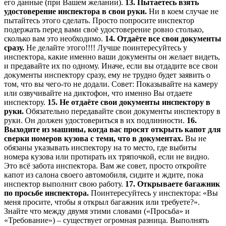
его данные (при Вашем желании).
13. Пытаетесь взять
удостоверение инспектора в свои руки.
Ни в коем случае не
пытайтесь этого сделать. Просто попросите инспектор
подержать перед вами своё удостоверение ровно столько,
сколько вам это необходимо.
14. Отдаёте все свои документы
сразу.
Не делайте этого!!!! Лучше поинтересуйтесь у
инспектора, какие именно ваши документы он желает видеть,
и предавайте их по одному. Иначе, если вы отдадите все свои
документы инспектору сразу, ему не трудно будет заявить о
том, что вы чего-то не додали. Совет: Показывайте на камеру
или озвучивайте на диктофон, что именно Вы отдаете
инспектору.
15. Не отдаёте свои документы инспектору в
руки.
Обязательно передавайте свои документы инспектору в
руки. Он должен удостовериться в их подлинности.
16.
Выходите из машины, когда вас просят открыть капот для
сверки номеров кузова с теми, что в документах.
Вы не
обязаны указывать инспектору на то место, где выбиты
номера кузова или протирать их тряпочкой, если не видно.
Это всё забота инспектора. Вам же совет, просто откройте
капот из салона своего автомобиля, сидите и ждите, пока
инспектор выполнит свою работу.
17. Открываете багажник
по просьбе инспектора.
Поинтересуйтесь у инспектора: «Вы
меня просите, чтобы я открыл багажник или требуете?».
Знайте что между двумя этими словами («Просьба» и
«Требование») – существует огромная разница. Выполнять