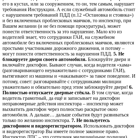
его в кустах, или за сооружением, то он, тем самым, нарушает
требования Инструкции. А если служебный автомобиль стоит
с нарушением требований ПДД (п.12 «Остановка и стоянка»)
и без включенных проблесковых маячков, то инспектор, при
Вашем желании (и не без помощи прокуратуры), может
понести ответственность за это нарушение. Мало кто из
водителей знает, что сотрудники ГАИ, на служебном
автомобиле без включенных проблесковых маячков, являются
простыми участниками дорожного движения, и потому –
могут понести ответственность за нарушения ПДД.
5. Не
блокируете двери своего автомобиля.
Блокируйте двери и
включайте диктофон. Бывают случаи, когда водителя «хама»
(разговаривающего неуважительно с сотрудниками ГАИ),
вытягивают из машины и «наказывают» за такое поведение. И
потому, совет: разговаривайте с сотрудниками милиции
уважительно и обязательно пред этим заблокируйте двери!
6.
Полностью отпускаете дверные стёкла.
В том случае, когда
водитель грамотный, да ещё и записывает на диктофон
неправомерные действия инспектора – инспектор может
выхватить диктофон через полностью раскрытое окно
автомобиля. А дальше… дальше события будут развиваться
только по желанию инспектора.
7. Не пользуетесь
диктофоном и видеорегистратором.
Использовать диктофон
и видеорегистратор Вы имеете полное законное право.
Инспектор ДПС – это сотрудник милиции(ныне полиции).