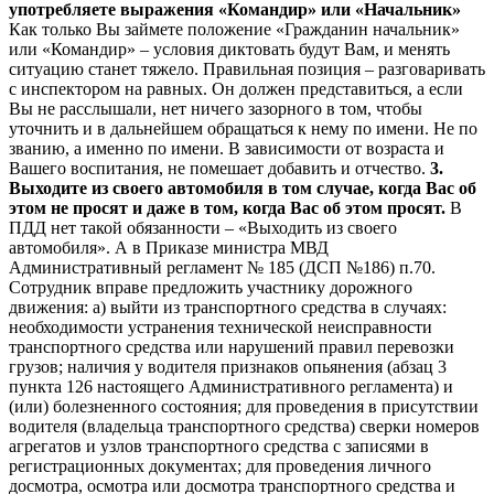
употребляете выражения «Командир» или «Начальник»
Как только Вы займете положение «Гражданин начальник»
или «Командир» – условия диктовать будут Вам, и менять
ситуацию станет тяжело. Правильная позиция – разговаривать
с инспектором на равных. Он должен представиться, а если
Вы не расслышали, нет ничего зазорного в том, чтобы
уточнить и в дальнейшем обращаться к нему по имени. Не по
званию, а именно по имени. В зависимости от возраста и
Вашего воспитания, не помешает добавить и отчество.
3.
Выходите из своего автомобиля в том случае, когда Вас об
этом не просят и даже в том, когда Вас об этом просят.
В
ПДД нет такой обязанности – «Выходить из своего
автомобиля». А в Приказе министра МВД
Административный регламент № 185 (ДСП №186) п.70.
Сотрудник вправе предложить участнику дорожного
движения: а) выйти из транспортного средства в случаях:
необходимости устранения технической неисправности
транспортного средства или нарушений правил перевозки
грузов; наличия у водителя признаков опьянения (абзац 3
пункта 126 настоящего Административного регламента) и
(или) болезненного состояния; для проведения в присутствии
водителя (владельца транспортного средства) сверки номеров
агрегатов и узлов транспортного средства с записями в
регистрационных документах; для проведения личного
досмотра, осмотра или досмотра транспортного средства и