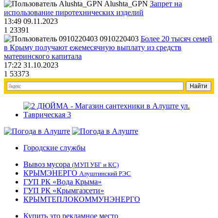
Alushta_GPN
Запрет на
использование пиротехнических изделий
13:49 09.11.2023
1
23391
0910220403
Более 20 тысяч семей
в Крыму получают ежемесячную выплату из средств
материнского капитала
17:22 31.10.2023
1
53373
Городские службы
Вывоз мусора
(МУП УБГ и КС)
КРЫМЭНЕРГО
Алуштинский РЭС
ГУП РК «Вода Крыма»
ГУП РК «Крымгазсети»
КРЫМТЕПЛОКОММУНЭНЕРГО
Купить это рекламное место