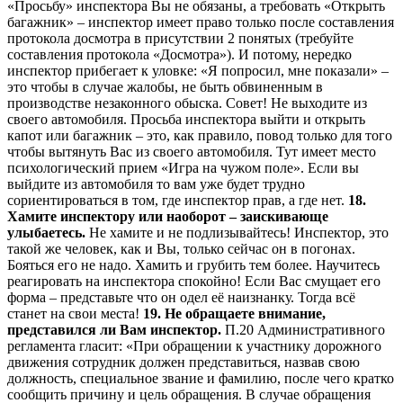
«Просьбу» инспектора Вы не обязаны, а требовать «Открыть
багажник» – инспектор имеет право только после составления
протокола досмотра в присутствии 2 понятых (требуйте
составления протокола «Досмотра»). И потому, нередко
инспектор прибегает к уловке: «Я попросил, мне показали» –
это чтобы в случае жалобы, не быть обвиненным в
производстве незаконного обыска. Совет! Не выходите из
своего автомобиля. Просьба инспектора выйти и открыть
капот или багажник – это, как правило, повод только для того
чтобы вытянуть Вас из своего автомобиля. Тут имеет место
психологический прием «Игра на чужом поле». Если вы
выйдите из автомобиля то вам уже будет трудно
сориентироваться в том, где инспектор прав, а где нет.
18.
Хамите инспектору или наоборот – заискивающе
улыбаетесь.
Не хамите и не подлизывайтесь! Инспектор, это
такой же человек, как и Вы, только сейчас он в погонах.
Бояться его не надо. Хамить и грубить тем более. Научитесь
реагировать на инспектора спокойно! Если Вас смущает его
форма – представьте что он одел её наизнанку. Тогда всё
станет на свои места!
19. Не обращаете внимание,
представился ли Вам инспектор.
П.20 Административного
регламента гласит: «При обращении к участнику дорожного
движения сотрудник должен представиться, назвав свою
должность, специальное звание и фамилию, после чего кратко
сообщить причину и цель обращения. В случае обращения