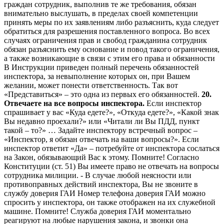
граждан сотрудник, выполнив те же требования, обязан
внимательно выслушать, в пределах своей компетенции
принять меры по их заявлениям либо разъяснить, куда следует
обратиться для разрешения поставленного вопроса. Во всех
случаях ограничения прав и свобод гражданина сотрудник
обязан разъяснить ему основание и повод такого ограничения,
а также возникающие в связи с этим его права и обязанности
В Инструкции приведен полный перечень обязанностей
инспектора, за невыполнение которых он, при Вашем
желании, может понести ответственность. Так вот
«Представиться» – это одна из первых его обязанностей.
20.
Отвечаете на все вопросы инспектора.
Если инспектор
спрашивает у вас «Куда едете?», «Откуда едете?», «Какой знак
Вы недавно проехали?» или «Читали ли Вы ПДД, пункт
такой – то?» … Задайте инспектору встречный вопрос –
«Инспектор, я обязан отвечать на ваши вопросы?». Если
инспектор ответит «Да» – потребуйте от инспектора сослаться
на Закон, обязывающий Вас к этому. Помните! Согласно
Конституции (ст. 51) Вы имеете право не отвечать на вопросы
сотрудника милиции. - В случае любой неясности или
противоправных действий инспектора, Вы не звоните в
службу доверия ГАИ Номер телефона доверия ГАИ можно
спросить у инспектора, он также отображен на их служебной
машине. Помните! Служба доверия ГАИ моментально
реагируют на любые нарушения закона, и звонки она