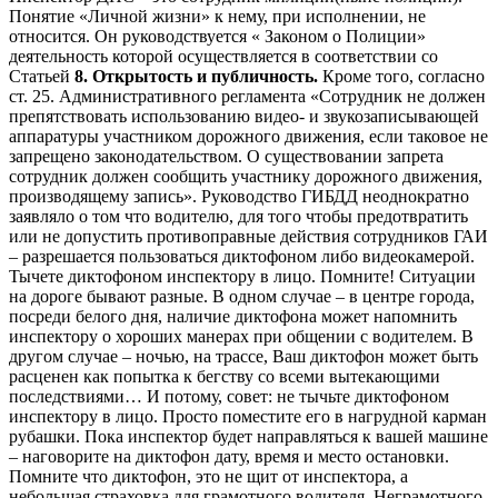
Понятие «Личной жизни» к нему, при исполнении, не
относится. Он руководствуется « Законом о Полиции»
деятельность которой осуществляется в соответствии со
Статьей
8. Открытость и публичность.
Кроме того, согласно
ст. 25. Административного регламента «Сотрудник не должен
препятствовать использованию видео- и звукозаписывающей
аппаратуры участником дорожного движения, если таковое не
запрещено законодательством. О существовании запрета
сотрудник должен сообщить участнику дорожного движения,
производящему запись». Руководство ГИБДД неоднократно
заявляло о том что водителю, для того чтобы предотвратить
или не допустить противоправные действия сотрудников ГАИ
– разрешается пользоваться диктофоном либо видеокамерой.
Тычете диктофоном инспектору в лицо. Помните! Ситуации
на дороге бывают разные. В одном случае – в центре города,
посреди белого дня, наличие диктофона может напомнить
инспектору о хороших манерах при общении с водителем. В
другом случае – ночью, на трассе, Ваш диктофон может быть
расценен как попытка к бегству со всеми вытекающими
последствиями… И потому, совет: не тычьте диктофоном
инспектору в лицо. Просто поместите его в нагрудной карман
рубашки. Пока инспектор будет направляться к вашей машине
– наговорите на диктофон дату, время и место остановки.
Помните что диктофон, это не щит от инспектора, а
небольшая страховка для грамотного водителя. Неграмотного