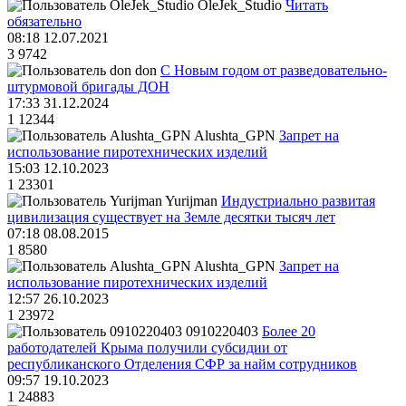
OleJek_Studio
Читать
обязательно
08:18 12.07.2021
3
9742
don
С Новым годом от разведовательно-
штурмовой бригады ДОН
17:33 31.12.2024
1
12344
Alushta_GPN
Запрет на
использование пиротехнических изделий
15:03 12.10.2023
1
23301
Yurijman
Индустриально развитая
цивилизация существует на Земле десятки тысяч лет
07:18 08.08.2015
1
8580
Alushta_GPN
Запрет на
использование пиротехнических изделий
12:57 26.10.2023
1
23972
0910220403
Более 20
работодателей Крыма получили субсидии от
республиканского Отделения СФР за найм сотрудников
09:57 19.10.2023
1
24883