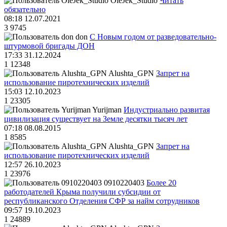
OleJek_Studio
Читать
обязательно
08:18 12.07.2021
3
9745
don
С Новым годом от разведовательно-
штурмовой бригады ДОН
17:33 31.12.2024
1
12348
Alushta_GPN
Запрет на
использование пиротехнических изделий
15:03 12.10.2023
1
23305
Yurijman
Индустриально развитая
цивилизация существует на Земле десятки тысяч лет
07:18 08.08.2015
1
8585
Alushta_GPN
Запрет на
использование пиротехнических изделий
12:57 26.10.2023
1
23976
0910220403
Более 20
работодателей Крыма получили субсидии от
республиканского Отделения СФР за найм сотрудников
09:57 19.10.2023
1
24889