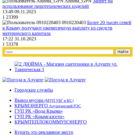
Alushta_GPN
Запрет на
использование пиротехнических изделий
13:49 09.11.2023
1
23399
0910220403
Более 20 тысяч семей
в Крыму получают ежемесячную выплату из средств
материнского капитала
17:22 31.10.2023
1
53378
Городские службы
Вывоз мусора
(МУП УБГ и КС)
КРЫМЭНЕРГО
Алуштинский РЭС
ГУП РК «Вода Крыма»
ГУП РК «Крымгазсети»
КРЫМТЕПЛОКОММУНЭНЕРГО
Купить это рекламное место