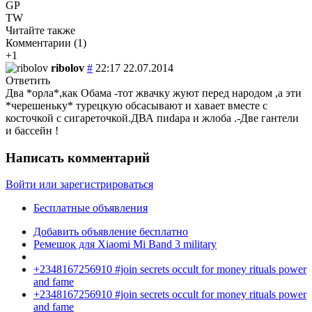
GP
TW
Читайте также
Комментарии (
1
)
+1
ribolov
#
22:17 22.07.2014
Ответить
Два *орла*,как Обама -тот жвачку жуют перед народом ,а эти
*черешеньку* турецкую обсасывают и хавает вместе с
косточкой с сигареточкой.ДВА пиdара и жлоба .-Две гантели
и бассейн !
Написать комментарий
Войти или зарегистрироваться
Бесплатные объявления
Добавить объявление бесплатно
Ремешок для Xiaomi Mi Band 3 military
+2348167256910 #join secrets occult for money rituals power
and fame
+2348167256910 #join secrets occult for money rituals power
and fame