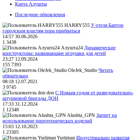
Карта Алушты
Последние обновления
HARRY555
У отеля Бартон
городским властям пора прибраться
14:57 30.06.2026
1
3438
Алушта24
Динамические
конструкторы: развивающие игрушки для детей
23:27 12.09.2024
155
7393
OleJek_Studio
Читать
обязательно
08:18 12.07.2021
3
9745
don
С Новым годом от разведовательно-
штурмовой бригады ДОН
17:33 31.12.2024
1
12348
Alushta_GPN
Запрет на
использование пиротехнических изделий
15:03 12.10.2023
1
23305
Yurijman
Индустриально развитая