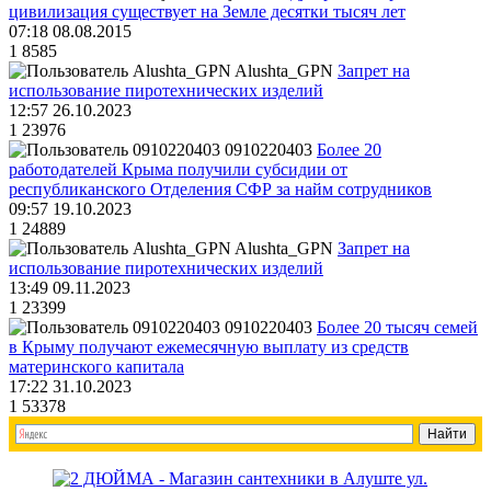
цивилизация существует на Земле десятки тысяч лет
07:18 08.08.2015
1
8585
Alushta_GPN
Запрет на
использование пиротехнических изделий
12:57 26.10.2023
1
23976
0910220403
Более 20
работодателей Крыма получили субсидии от
республиканского Отделения СФР за найм сотрудников
09:57 19.10.2023
1
24889
Alushta_GPN
Запрет на
использование пиротехнических изделий
13:49 09.11.2023
1
23399
0910220403
Более 20 тысяч семей
в Крыму получают ежемесячную выплату из средств
материнского капитала
17:22 31.10.2023
1
53378