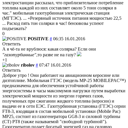
электростанции рассказал, что приблизительное потребление
топлива каждой из них составляет около 5 тонн солярки в
час." мобильная газотурбинная электрическая станция
(МГТЭС). ... «Резервный источник питания мощностью 22,5
... Расход пять тон солярки в час! бензовозы успеют
подъезжать?
0
POSiTiVE
#
06:35 16.01.2016
Ответить
А я чё-та не врублюся: какая солярка? Если они
"газотурбинные"
,то разве не на газу?
+1
ribolov
#
07:47 16.01.2016
Ответить
Доброе утро ! Они работают на авиационном керосине или
дизтопливе. Мобильная ГТЭС (модель МР-25 MOBILEPAC™)
предназначена для обеспечения устойчивой работы
энергосистемы в часы максимумов нагрузки путем выработки
электрической мощности из энергии горячих газов,
полученных при сжигании жидкого топлива (керосин) и
выдачи ее в сети ЕЭС. Газотурбинная установка (ГТЭС) серии
FT8-3, входящая в состав мобильной установки (Mobile Рас)
МР25, состоит из газогенератора GG8-3 и силовой турбины
(СТ) РТ8 (также называемой "свободной турбиной").
Газогенератор подает богатый энергией газ на силовую