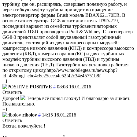
турбину, где он, расширяясь, совершает полезную работу, и
через гибкую муфту турбина приводит во вращение
электрогенератор фирмы Brush модель BDAX62.170ER. В
основе газогенератора GG8 лежит двигатель JT8D-219,
последний вариант из семейства турбовентиляторных
двигателей JT8D производства Pratt & Whitney. Газогенератор
GG8-3 представляет собой двухвальный газотурбинный
двигатель, состоящий из двух компрессорных модулей:
компрессора низкого давления (КНД) и компрессора высокого
давления (КВД), камеры сгорания (КС) и двух турбинных
модулей: турбины высокого давления (ТВД) и турбины
низкого давления (ТНД). Газотурбинная установка работает
по открытому циклу.http://www.mobilegtes.ru/news.php?
id=48&mgt=cbe4c6c25ceea4c52f42c34e45751b8f
+1
POSiTiVE
#
08:08 16.01.2016
Ответить
Доброе!
Теперь всё понял-глохну!
И благодарю за ликбез!
Познавательно.
+1
ribolov
#
14:15 16.01.2016
Ответить
Всегда пожалуйста !