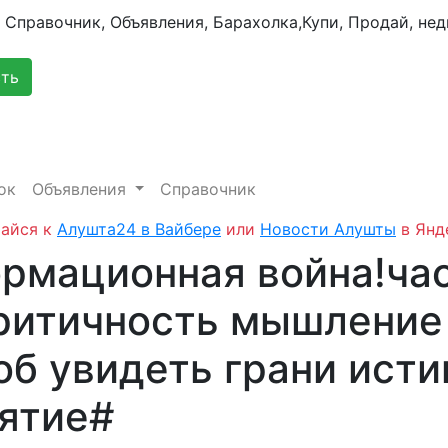
сть
ок
Объявления
Справочник
айся к
Алушта24 в Вайбере
или
Новости Алушты
в Янд
рмационная война!ча
Критичность мышление 
об увидеть грани исти
ятие#