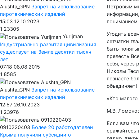
Петровым мн
Alushta_GPN
Запрет на использование
информации,
пиротехнических изделий
пониманием с
15:03 12.10.2023
1
23305
Угодить всем
Yurijman
сетчатки гла
Индустриально развитая цивилизация
быть понятым
существует на Земле десятки тысяч
прелесть Все
лет
себя, через 
07:18 08.08.2015
Николы Тесло
1
8585
познаете бол
объединяет!
Alushta_GPN
Запрет на использование
пиротехнических изделий
«Кто малого
12:57 26.10.2023
М.В. Ломоно
1
23976
Если вам что
0910220403
Более 20 работодателей
сражайтесь 
Крыма получили субсидии от
радио, закры