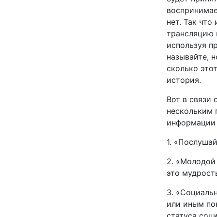
воспринимае
нет. Так что
трансляцию п
используя пр
называйте, н
сколько этот
история.
Вот в связи 
нескольким 
информации 
1. «Послуша
2. «Молодой 
это мудрост
3. «Социаль
или иным по
статуса соци