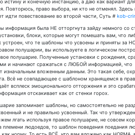
ю истину и конечную инстанцию, а даю как вариант дл
. Повторюсь, право выбора, ни кто не отменял. Здесь 
ет идти повествование во второй части, Суть #
kob-cri
обы информация была НЕ отторгнута зайду немного со 
установки, блоки, которые могут помешать вам, что ли
к устроен, что те шаблоны что усвоены и приняты за Н
правом полушарии, вы используете в логическом постр
евое полушарие. Полученные установки с рождения, с
ми и начинают сражаться с ЛЮБОЙ информацией, что
т изначальным вложенным данным. Это такая себе, ох
га. Всё не совпадающее с шаблоном хранящемся в пра
даёт всплеск эмоционального отторжения и это срабат
формация отскакивает как от стенки горох.
шарие запоминает шаблоны, но самостоятельно не раз
военный и не правильно усвоенный. Так что утвержден
ожем лгать используя правое полушарие, не совсем кор
в племени людоедов, то шаблон поведения поедания лю
 как норму. То есть ВСЁ, что вам вложено как НОРМА, 