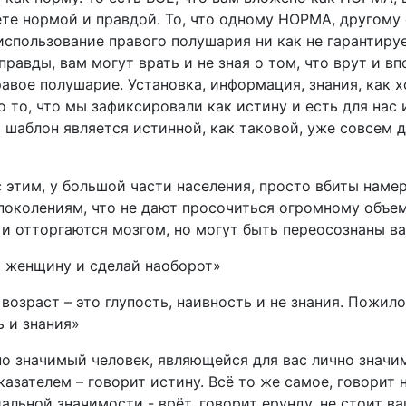
те нормой и правдой. То, что одному НОРМА, другому
 использование правого полушария ни как не гарантиру
равды, вам могут врать и не зная о том, что врут и вп
авое полушарие. Установка, информация, знания, как х
о то, что мы зафиксировали как истину и есть для нас 
 шаблон является истинной, как таковой, уже совсем 
с этим, у большой части населения, просто вбиты наме
поколениям, что не дают просочиться огромному объе
и отторгаются мозгом, но могут быть переосознаны ва
й женщину и сделай наоборот»
возраст – это глупость, наивность и не знания. Пожило
ь и знания»
но значимый человек, являющейся для вас лично значи
казателем – говорит истину. Всё то же самое, говорит
альной значимости - врёт, говорит ерунду, не стоит в