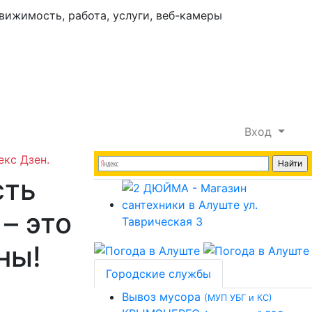
Вход
екс Дзен.
сть
– это
ны!
Городские службы
Вывоз мусора
(МУП УБГ и КС)