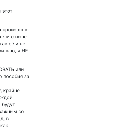
 этот
й произошло
жели с ныне
ав её и не
вильно, я НЕ
КОВАТЬ или
о пособия за
, крайне
аждой
 будут
 важным со
д, в
 как