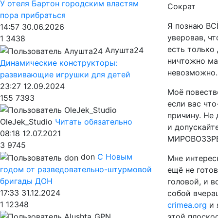
У отеля Бартон городским властям
Сократ
пора прибраться
Я познаю ВСЁ
14:57 30.06.2026
уверовав, чт
1
3438
есть только 
Алушта24
ничтожно ма
Динамические конструкторы:
невозможно.
развивающие игрушки для детей
23:27 12.09.2024
Моё повество
155
7393
если вас что
причину. Не 
OleJek_Studio
Читать обязательно
и допускайте
08:18 12.07.2021
МИРОВОЗЗРЕ
3
9745
don
С Новым
Мне интересн
годом от разведовательно-штурмовой
ещё не гото
бригады ДОН
головой, и в
17:33 31.12.2024
собой вчера
1
12348
crimea.org
и 
этой плоско