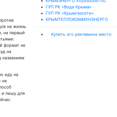
КРЫМЭНЕРГО
Алуштинский РЭС
ГУП РК «Вода Крыма»
ГУП РК «Крымгазсети»
КРЫМТЕПЛОКОММУНЭНЕРГО
против
ов на жизнь.
, на первый
Купить это рекламное место
атьями:
й формат не
уд на
д названием
о иду на
 не
пособ
т и пишу для
ейчас.