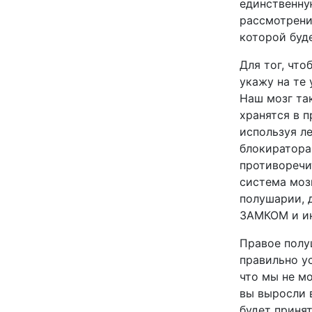
единственну
рассмотрения
которой буд
Для тог, чт
укажу на те 
Наш мозг та
хранятся в 
используя л
блокиратора
противоречи
система моз
полушарии, 
ЗАМКОМ и ин
Правое полу
правильно ус
что мы не м
вы выросли 
будет принят