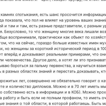
х камнях спотыкания, есть шанс просочится информаци
да показала, что пол не влияет на уровень ваших знани
й и там и там, есть разные представители, с разным 
я. Безусловно, то что женщину многие века лишали в
обще воспринимали, практически как объект по хозяйст
том, что на сейчас, гораздо больше известных имен му
х, но женщины за короткий исторический период в 100
ут вперёд и доказывают реальными примерами, что он
и человечества. Другое дело, а хотят ли это признава
зываю бороться за пальму первенства, а научиться вза
 в разных областях знаний и перестать доказывать, кт
рожитых лет, совершенно не обязательно говорит о ка
оте и количество дипломов. Можно и в 70 лет иметь м
то собственно есть в информации и в КОБ). Можно про
а работу и быть если не полным профаном, то иметь о
ые знания о той области, в которой работаешь. Быть 