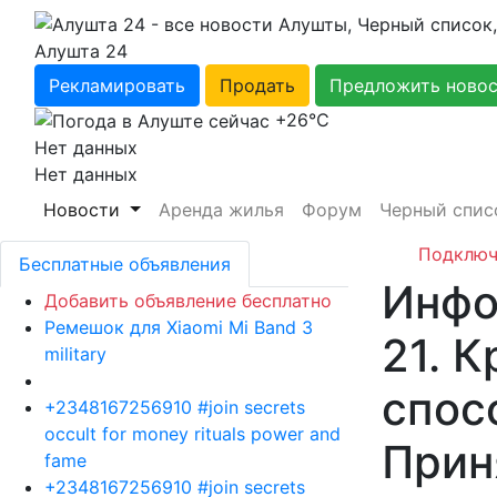
Алушта 24
Рекламировать
Продать
Предложить ново
+26℃
Нет данных
Нет данных
Новости
Аренда жилья
Форум
Черный спис
Подключ
Бесплатные объявления
Инфо
Добавить объявление бесплатно
Ремешок для Xiaomi Mi Band 3
21. 
military
спос
+2348167256910 #join secrets
occult for money rituals power and
Прин
fame
+2348167256910 #join secrets