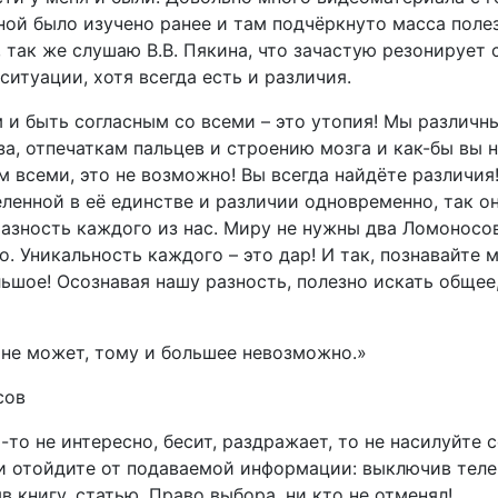
ой было изучено ранее и там подчёркнуто масса поле
 так же слушаю В.В. Пякина, что зачастую резонирует 
итуации, хотя всегда есть и различия.
 и быть согласным со всеми – это утопия! Мы различн
за, отпечаткам пальцев и строению мозга и как-бы вы 
 всеми, это не возможно! Вы всегда найдёте различия!
ленной в её единстве и различии одновременно, так о
разность каждого из нас. Миру не нужны два Ломоносо
. Уникальность каждого – это дар! И так, познавайте 
ьшое! Осознавая нашу разность, полезно искать общее,
 не может, тому и большее невозможно.»
сов
-то не интересно, бесит, раздражает, то не насилуйте с
и отойдите от подаваемой информации: выключив теле
в книгу, статью. Право выбора, ни кто не отменял!