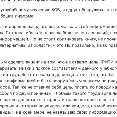
углублённому изучению КОБ, я вдруг обнаружила, что и
 обошла информа
на и обрадовалась, что знакомство с этой информацие
ла Петрова, ибо там, я нашла больше согласований, не
нформацией. Но не стоит критиковать книгу, не прочит
ьтернативы из области: « это НЕ правильно, а как пра
ым сделать акцент на том, что не ставлю цель КРИТИ
аривать. Низкий поклон составителям данного учебног
кий труд. Всё от начала и до конца стоит того, что бы
я с информацией и быть вооружённым знанием по ряду
сов. Так же не ставила себе цель, писать по поводу к
обия по двум причинам: 1) объем такого труда вряд ли
не важно донести те стороны и грани, которые считаю
зрения и которых не увидела или увидела, на мой взгля
виде. Не в коей мере, не навязываю свою информацию