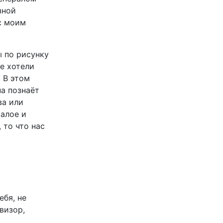
зной
с моим
ы по рисунку
не хотели
 В этом
на познаёт
ва или
малое и
 то что нас
ебя, не
визор,