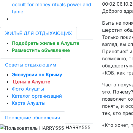
00:02 06.10.2
occult for money rituals power and
Доброго здр
fame
Быть не поня
шерсти» общ
ЖИЛЬЁ ДЛЯ ОТДЫХАЮЩИХ
Только поки
Подобрать жилье в Алуште
взгляд, вы 
Разместить объявление
Принятие# и
возможно, т
Советы отдыхающим
общедоступн
«КОБ, как г
Экскурсии по Крыму
Цены в Алуште
Часто получ
Фото Алушты
это. Почему
Каталог организаций
позволяет ох
Карта Алушты
понять, и ос
тех, кто пре
Последние обновления
«Кто хочет, 
HARRY555