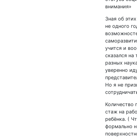
внимания»
Зная об эти
не одного го
возможносте
саморазвити
учится и во
сказался на 
разных наука
уверенно ид
представител
Но я не при
сотрудничать
Количество п
стаж на раб
ребёнка. ( Ч
формально н
поверхностн