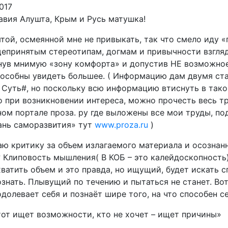
017
авия Алушта, Крым и Русь матушка!
той, осмеянной мне не привыкать, так что смело иду «
епринятым стереотипам, догмам и привычности взгляд
нув мнимую «зону комфорта» и допустив НЕ возможное
способны увидеть большее. ( Информацию дам двумя ст
 Суть#, но поскольку всю информацию втиснуть в тако
о при возникновении интереса, можно прочесть весь тр
ом портале проза. ру где выложены все мои труды, по
рань саморазвития» тут
www.proza.ru
)
аю критику за объем излагаемого материала и осознанн
? Клиповость мышления( В КОБ – это калейдоскопность)
ватить объем и это правда, но ищущий, будет искать с
ознать. Плывущий по течению и пытаться не станет. Во
одолевает себя и познаёт шире того, на что способен с
тот ищет возможности, кто не хочет – ищет причины»