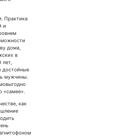
и. Практика
й и
уровнем
озможности
ву дома,
жских в
 лет,
и достойные
ть мужчины.
имовыгодно
о «самее».
честве, как
ышление
ходить
чень
магнитофоном