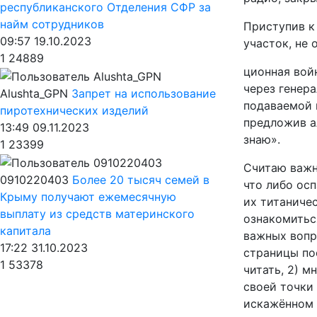
республиканского Отделения СФР за
найм сотрудников
Приступив к 
09:57 19.10.2023
участок, не
1
24889
ционная вой
через генера
Alushta_GPN
Запрет на использование
подаваемой и
пиротехнических изделий
предложив ал
13:49 09.11.2023
знаю».
1
23399
Считаю важн
0910220403
Более 20 тысяч семей в
что либо осп
Крыму получают ежемесячную
их титаничес
выплату из средств материнского
ознакомитьс
капитала
важных вопро
17:22 31.10.2023
страницы пос
1
53378
читать, 2) м
своей точки 
искажённом 