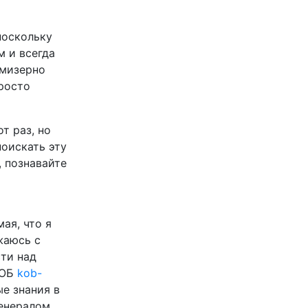
поскольку
м и всегда
 мизерно
росто
т раз, но
поискать эту
, познавайте
ая, что я
жаюсь с
сти над
КОБ
kob-
е знания в
генералом