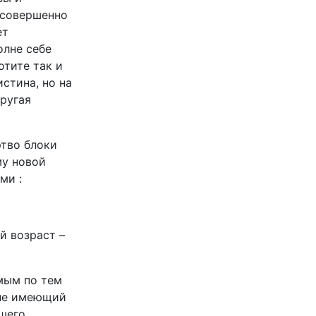
 совершенно
ет
олне себе
отите так и
истина, но на
другая
ртво блоки
му новой
ми :
й возраст –
мым по тем
 не имеющий
ашего