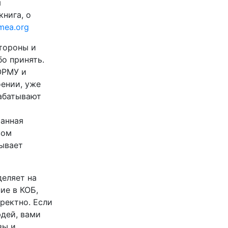
я
книга, о
mea.org
стороны и
бо принять.
ОРМУ и
оении, уже
рабатывают
ранная
вом
ывает
деляет на
ие в КОБ,
ректно. Если
дей, вами
вы и