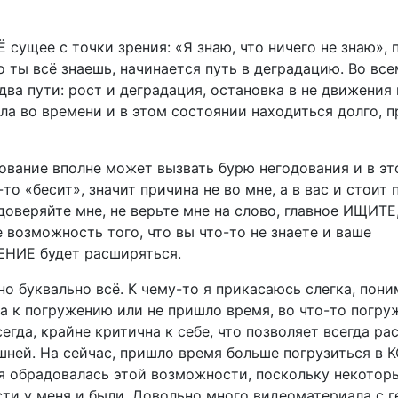
 сущее с точки зрения: «Я знаю, что ничего не знаю», 
о ты всё знаешь, начинается путь в деградацию. Во все
два пути: рост и деградация, остановка в не движения
ла во времени и в этом состоянии находиться долго, п
вание вполне может вызвать бурю негодования и в это
-то «бесит», значит причина не во мне, а в вас и стоит 
доверяйте мне, не верьте мне на слово, главное ИЩИТЕ
 возможность того, что вы что-то не знаете и ваше
НИЕ будет расширяться.
о буквально всё. К чему-то я прикасаюсь слегка, поним
ва к погружению или не пришло время, во что-то погру
сегда, крайне критична к себе, что позволяет всегда ра
шней. На сейчас, пришло время больше погрузиться в 
я обрадовалась этой возможности, поскольку некоторы
сти у меня и были. Довольно много видеоматериала с 