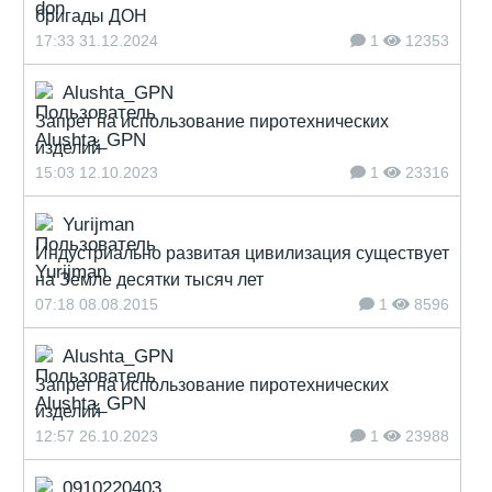
бригады ДОН
17:33 31.12.2024
1
12353
Alushta_GPN
Запрет на использование пиротехнических
изделий
15:03 12.10.2023
1
23316
Yurijman
Индустриально развитая цивилизация существует
на Земле десятки тысяч лет
07:18 08.08.2015
1
8596
Alushta_GPN
Запрет на использование пиротехнических
изделий
12:57 26.10.2023
1
23988
0910220403