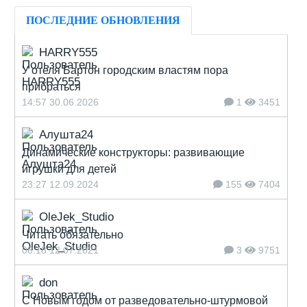
ПОСЛЕДНИЕ ОБНОВЛЕНИЯ
HARRY555
У отеля Бартон городским властям пора
прибраться
14:57 30.06.2026
1
3451
Алушта24
Динамические конструкторы: развивающие
игрушки для детей
23:27 12.09.2024
155
7404
OleJek_Studio
Читать обязательно
08:18 12.07.2021
3
9751
don
С Новым годом от разведовательно-штурмовой