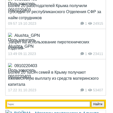
Более 20 работодателей Крыма получили
субсидии от республиканского Отделения СФР за
найм сотрудников
09:57 19.10.2023
1
24915
Alushta_GPN
Запрет на использование пиротехнических
изделий
13:49 09.11.2023
1
23411
0910220403
Более 20 тысяч семей в Крыму получают
ежемесячную выплату из средств материнского
капитала
17:22 31.10.2023
1
53407