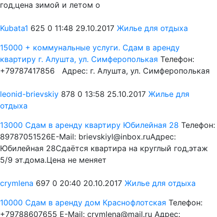
год,цена зимой и летом о
Kubata1
625
0
11:48 29.10.2017
Жилье для отдыха
15000 + коммунальные услуги.
Сдам в аренду
квартиру г. Алушта, ул. Симферополькая
Телефон:
+79787417856 Адрес: г. Алушта, ул. Симферополькая
leonid-brievskiy
878
0
13:58 25.10.2017
Жилье для
отдыха
13000
Сдам в аренду квартиру Юбилейная 28
Телефон:
89787051526E-Mail: brievskiyl@inbox.ruАдрес:
Юбилейная 28Сдаётся квартира на круглый год,этаж
5/9 эт.дома.Цена не меняет
crymlena
697
0
20:40 20.10.2017
Жилье для отдыха
10000
Сдам в аренду дом Краснофлотская
Телефон:
+79788607655 E-Mail: crymlena@mail.ru Адрес: