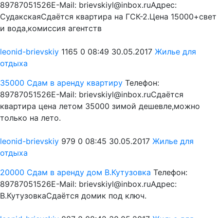
89787051526E-Mail: brievskiyl@inbox.ruАдрес:
СудакскаяСдаётся квартира на ГСК-2.Цена 15000+свет
и вода,комиссия агентств
leonid-brievskiy
1165
0
08:49 30.05.2017
Жилье для
отдыха
35000
Сдам в аренду квартиру
Телефон:
89787051526E-Mail: brievskiyl@inbox.ruСдаётся
квартира цена летом 35000 зимой дешевле,можно
только на лето.
leonid-brievskiy
979
0
08:45 30.05.2017
Жилье для
отдыха
20000
Сдам в аренду дом В.Кутузовка
Телефон:
89787051526E-Mail: brievskiyl@inbox.ruАдрес:
В.КутузовкаСдаётся домик под ключ.