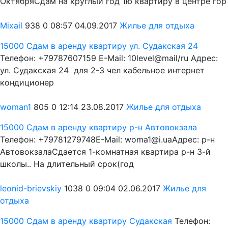
ОктябряСдам на круглый год 1ю квартиру в центре гор
Mixail
938
0
08:57 04.09.2017
Жилье для отдыха
15000
Сдам в аренду квартиру ул. Судакская 24
Телефон: +79787607159 E-Mail: 10level@mail/ru Адрес:
ул. Судакская 24 для 2-3 чел кабельное интернет
кондиционер
woman1
805
0
12:14 23.08.2017
Жилье для отдыха
15000
Сдам в аренду квартиру р-н Автовокзала
Телефон: +79781279748E-Mail: woma1@i.uaАдрес: р-н
АвтовокзалаСдается 1-комнатная квартира р-н 3-й
школы.. На длительный срок(год
leonid-brievskiy
1038
0
09:04 02.06.2017
Жилье для
отдыха
15000
Сдам в аренду квартиру Судакская
Телефон: