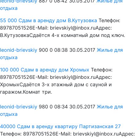
leonid-brievskiy
887
0
08:42 30.05.2017
Жилье для
отдыха
55 000
Сдам в аренду дом В.Кутузовка
Телефон:
89787051526E-Mail: brievskiyl@inbox.ruАдрес:
В.КутузовкаСдаётся 4-х комнатный дом под ключ.
leonid-brievskiy
900
0
08:38 30.05.2017
Жилье для
отдыха
100 000
Сдам в аренду дом Хромых
Телефон:
89787051526E-Mail: brievskiyl@inbox.ruАдрес:
ХромыхСдаётся 3-х этажный дом с сауной и
гаражом.Комнат три.
leonid-brievskiy
980
0
08:34 30.05.2017
Жилье для
отдыха
40000
Сдам в аренду квартиру Партизанская 27
Телефон: 89787051526E-Mail: brievskiyl@inbox.ruАдрес: