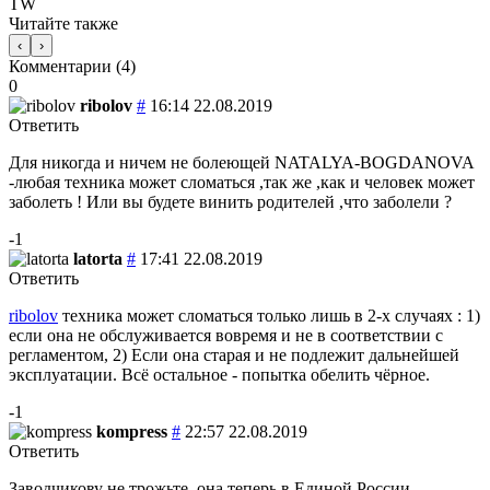
TW
Читайте также
‹
›
Комментарии (
4
)
0
ribolov
#
16:14 22.08.2019
Ответить
Для никогда и ничем не болеющей NATALYA-BOGDANOVA
-любая техника может сломаться ,так же ,как и человек может
заболеть ! Или вы будете винить родителей ,что заболели ?
-1
latorta
#
17:41 22.08.2019
Ответить
ribolov
техника может сломаться только лишь в 2-х случаях : 1)
если она не обслуживается вовремя и не в соответствии с
регламентом, 2) Если она старая и не подлежит дальнейшей
эксплуатации. Всё остальное - попытка обелить чёрное.
-1
kompress
#
22:57 22.08.2019
Ответить
Заводчикову не трожьте, она теперь в Единой России.