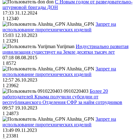
don
С Новым годом от разведовательно-
штурмовой бригады ДОН
17:33 31.12.2024
1
12340
Alushta_GPN
Запрет на
использование пиротехнических изделий
15:03 12.10.2023
1
23291
Yurijman
Индустриально развитая
цивилизация существует на Земле десятки тысяч лет
07:18 08.08.2015
1
8572
Alushta_GPN
Запрет на
использование пиротехнических изделий
12:57 26.10.2023
1
23962
0910220403
Более 20
работодателей Крыма получили субсидии от
республиканского Отделения СФР за найм сотрудников
09:57 19.10.2023
1
24873
Alushta_GPN
Запрет на
использование пиротехнических изделий
13:49 09.11.2023
1
23381