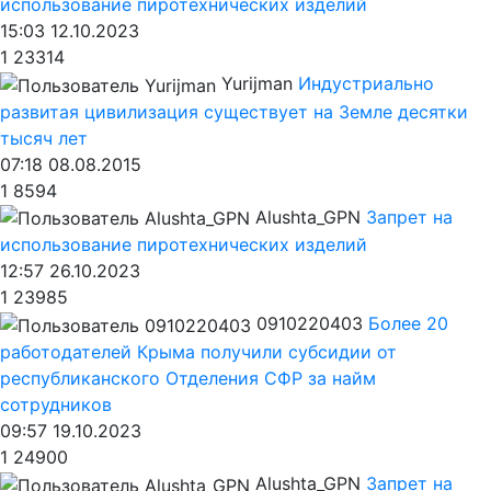
использование пиротехнических изделий
15:03 12.10.2023
1
23314
Yurijman
Индустриально
развитая цивилизация существует на Земле десятки
тысяч лет
07:18 08.08.2015
1
8594
Alushta_GPN
Запрет на
использование пиротехнических изделий
12:57 26.10.2023
1
23985
0910220403
Более 20
работодателей Крыма получили субсидии от
республиканского Отделения СФР за найм
сотрудников
09:57 19.10.2023
1
24900
Alushta_GPN
Запрет на