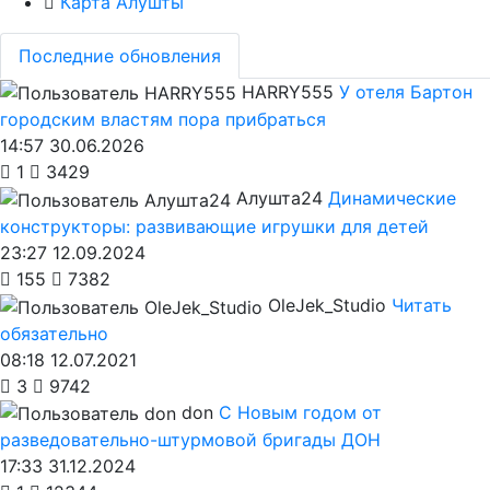
Карта Алушты
Последние обновления
HARRY555
У отеля Бартон
городским властям пора прибраться
14:57 30.06.2026
1
3429
Алушта24
Динамические
конструкторы: развивающие игрушки для детей
23:27 12.09.2024
155
7382
OleJek_Studio
Читать
обязательно
08:18 12.07.2021
3
9742
don
С Новым годом от
разведовательно-штурмовой бригады ДОН
17:33 31.12.2024