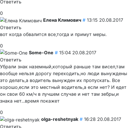
Ответить
0
Елена Климович
#
13:15 20.08.2017
Ответить
вот когда обвалится все,тогда и примут меры.
0
Some-One
#
15:04 20.08.2017
Ответить
Убрали знак наземный,который раньше там висел,там
вообще нельзя дорогу переходить,но люди вынуждены
это делать,а водитель вынужден их пропускать. Все
хорошо,если это местный водитель,а если нет? И едет
он свои 60 км/ч в лучшем случае и нет там зебры,и
знака нет...время покажет
0
olga-reshetnyak
#
16:28 20.08.2017
Ответить