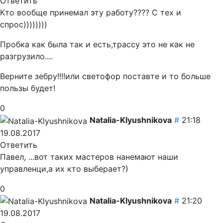
Ответить
Кто вообще принемал эту работу???? С тех и
спрос))))))))
Пробка как была так и есть,трассу это не как не
разгрузило....
Верните зебру!!!!или светофор поставте и то больше
пользы будет!
0
Natalia-Klyushnikova
#
21:18
19.08.2017
Ответить
Павел, ...вот таких мастеров нанемают наши
управленци,а их кто выберает?)
0
Natalia-Klyushnikova
#
21:20
19.08.2017