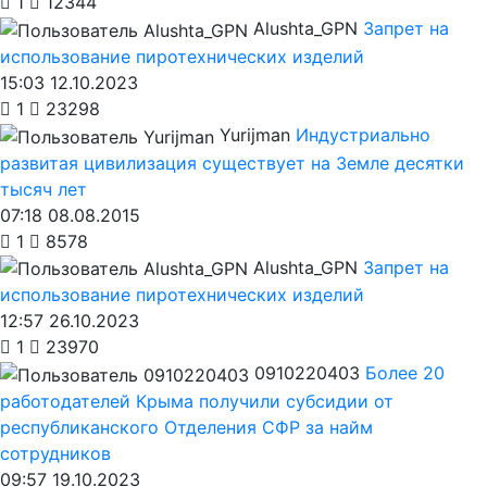
1
12344
Alushta_GPN
Запрет на
использование пиротехнических изделий
15:03 12.10.2023
1
23298
Yurijman
Индустриально
развитая цивилизация существует на Земле десятки
тысяч лет
07:18 08.08.2015
1
8578
Alushta_GPN
Запрет на
использование пиротехнических изделий
12:57 26.10.2023
1
23970
0910220403
Более 20
работодателей Крыма получили субсидии от
республиканского Отделения СФР за найм
сотрудников
09:57 19.10.2023